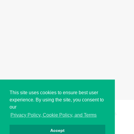
This site uses cookies to ensure best user
experience. By using the site, you consent to
our
Copyright © i2Symbol 2011-2026,
Sciweavers LLC
, USA.
195
Privacy Policy, Cookie Policy, and Terms
Accept