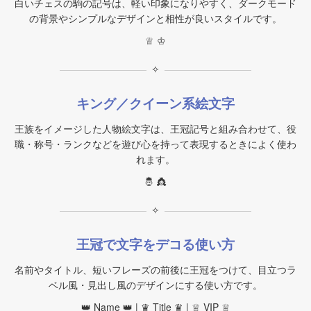
白いチェスの駒の記号は、軽い印象になりやすく、ダークモード
の背景やシンプルなデザインと相性が良いスタイルです。
♕ ♔
✧
キング／クイーン系絵文字
王族をイメージした人物絵文字は、王冠記号と組み合わせて、役
職・称号・ランクなどを遊び心を持って表現するときによく使わ
れます。
🤴 👸
✧
王冠で文字をデコる使い方
名前やタイトル、短いフレーズの前後に王冠をつけて、目立つラ
ベル風・見出し風のデザインにする使い方です。
👑 Name 👑 | ♛ Title ♛ | ♕ VIP ♕