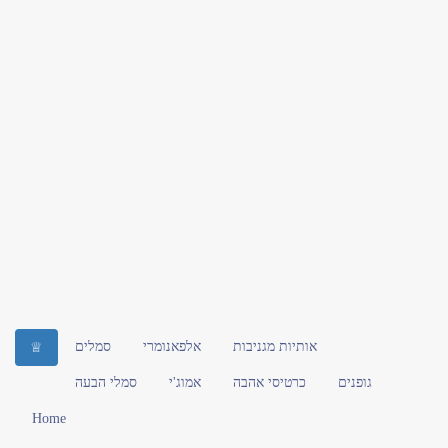
אותיות מגניבות
אלפאנומרי
סמלים
♕
גופנים
כרטיסי אהבה
אמוג'י
סמלי הבעה
Home