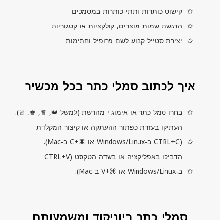
קישוט כותרות ותתי‑כותרות במסמכים
הדגשת שמות מוצרים, קולקציות או קטגוריות
יצירת סטייל קבוע לשם פרופיל וחתימות
איך לכתוב סמלי כתר בכל מכשיר
בחרו סמל כתר או אימוג׳י מהרשת (למשל 👑, ♛, ♚, ♕).
העתיקו בעזרת כפתור ההעתקה או קיצור המקלדת
(
CTRL+C
ב‑
Windows/Linux
או ⌘+
C
ב‑
Mac
).
הדביקו באפליקציה או בשדה הטקסט (
CTRL+V
ב‑
Windows/Linux
או ⌘+
V
ב‑
Mac
).
סמלי כתר ביוניקוד ומשמעותם