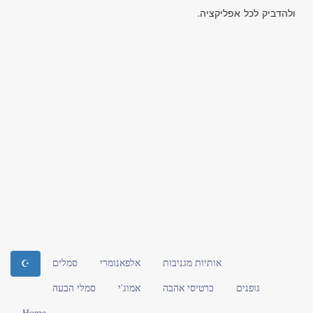
ולהדביק לכל אפליקציה.
אותיות מגניבות
אלפאנומרי
סמלים
☪
גופנים
כרטיסי אהבה
אמוג'י
סמלי הבעה