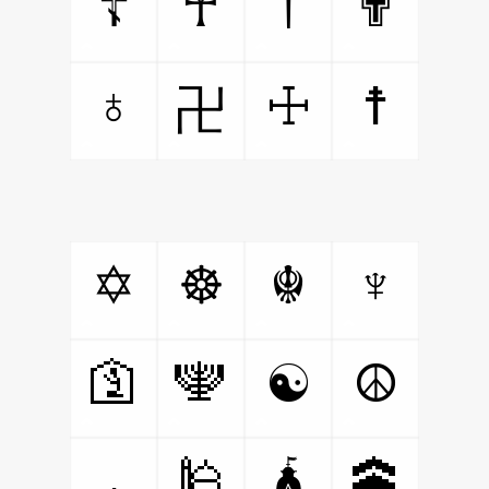
†
☦
☥
✟
♁
☩
☨
卍
♆
✡
☸
☬
🛐
🕎
☯
☮
🕌
🕋
🛕