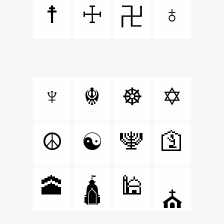
♁
☨
☩
卍
♆
☬
☸
✡
🕎
🛐
☮
☯
🕋
🕌
🛕
⛪