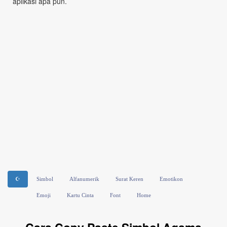
aplikasi apa pun.
☪
Simbol
Alfanumerik
Surat Keren
Emotikon
Emoji
Kartu Cinta
Font
Home