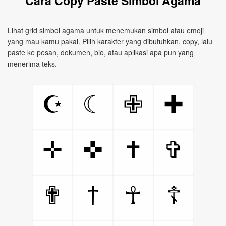
Cara Copy Paste Simbol Agama
Lihat grid simbol agama untuk menemukan simbol atau emoji
yang mau kamu pakai. Pilih karakter yang dibutuhkan, copy, lalu
paste ke pesan, dokumen, bio, atau aplikasi apa pun yang
menerima teks.
☪
☾
✙
✚
✛
✜
✝
✞
†
✟
☥
☦