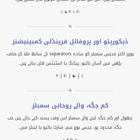
☾ ☯ ✝ ☦ ☪
✧
ڈیکوریٹو اور پروفائل فرینڈلی کمبینیشنز
یوزرز اکثر مذہبی سمبلز کو سادہ
separators
کے ساتھ ملا کر صاف،
پڑھنے میں آسان بائیو، ہیڈنگ یا اسٹیٹس لائن بناتے ہیں۔
✝ | ☪ | ☯ | ☾
✧
کم جگہ والے روحانی سمبلز
چھوٹے اور کم جگہ لینے والے سمبلز اس وقت پسند کیے جاتے ہیں جب
جگہ محدود ہو، جیسے یوزر نیم، شارٹ بائیو یا لیبلز میں۔
☾ ✝ ☪ ☯