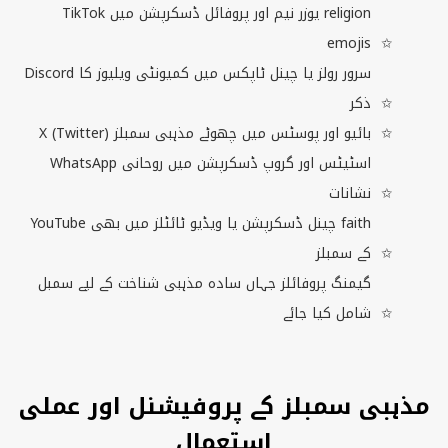
religion
یوزر نیم اور پروفائل ڈسکرپشن میں
TikTok
emojis
سرور رولز یا چینل ٹاپکس میں کمیونٹی ویلیوز کا
Discord
ذکر
) بائیو اور پوسٹس میں چھوٹے مذہبی سمبلز
Twitter
(
X
اسٹیٹس اور گروپ ڈسکرپشن میں روحانی
WhatsApp
نشانات
faith
چینل ڈسکرپشن یا ویڈیو ٹائٹلز میں بھی
YouTube
کے سمبلز
گیمنگ پروفائلز جہاں سادہ مذہبی شناخت کے لیے سمبل
شامل کیا جائے
مذہبی سمبلز کے پروفیشنل اور عملی
استعمال