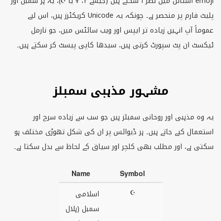
emoji
اسٹائل میں نظر آ سکتے ہیں (جیسے ✝، ☦ یا ☪)، یہ ہر سمبل اور
پلیٹ فارم پر منحصر ہے۔ چونکہ یہ
Unicode
کریکٹرز ہیں، اس لیے
عموماً آپ انہیں زیادہ تر ایپس اور ویب سائٹس میں، جو نارمل
ٹیکسٹ ان پٹ سپورٹ کرتی ہیں، سیدھا کاپی پیسٹ کر سکتے ہیں۔
مشہور مذہبی سمبلز
یہ وہ مذہبی اور روحانی سمبلز ہیں جو سب سے زیادہ سرچ اور
استعمال کیے جاتے ہیں۔ ہر ڈیوائس پر ان کی شکل تھوڑی مختلف ہو
سکتی ہے، اور مطلب بھی کلچر اور سیاق کے لحاظ سے بدل سکتا ہے۔
Name
Symbol
☪
اسلامی
سمبل (ہلال