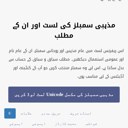
مذہبی سمبلز کی لسٹ اور ان کے
مطلب
اس ریفرنس لسٹ میں عام مذہبی اور روحانی سمبلز، ان کے عام نام
اور عمومی استعمال دیکھیں۔ مطلب سیاق و سباق کے حساب سے
بدل سکتا ہے، اس لیے وہ سمبلز منتخب کریں جو آپ کے کنٹینٹ اور
آڈیئنس کے لیے مناسب ہوں۔
مذہبی سمبلز کی مکمل Unicode لسٹ لوڈ کریں
ٹھنڈے حروف
حروفِ عددی
علامات
☪
فونٹس
محبت کارڈز
ایموجی
ایموجی