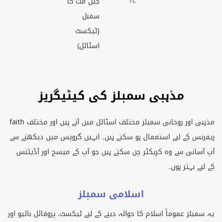
جین مت کا
سمبل
(ٹیکسٹ
اسٹائل)
مذہبی سمبلز کی کیٹیگریز
مذہبی اور روحانی سمبلز مختلف اسٹائل میں آتے ہیں اور مختلف
faith
ریفرنس کے لیے استعمال ہو سکتے ہیں۔ انہیں گروپس میں دیکھنے سے
آپ آسانی سے وہ کریکٹر چن سکتے ہیں جو آپ کے میسج اور آڈیئنس
کے لیے بہتر ہوں۔
اسلامی سمبلز
یہ سمبلز عموماً اسلام کا حوالہ دینے کے لیے ٹیکسٹ، پروفائل بائیو اور