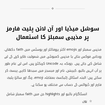
✧
سوشل میڈیا اور آن لائن پلیٹ فارمز
پر مذہبی سمبلز کا استعمال
مذہبی سمبلز اور
emojis
اکثر پروفائلز اور پوسٹس میں
faith
دکھانے،
روحانی فوکس بتانے یا مذہبی کمیونٹی میں شمولیت ظاہر کرنے کے لیے
شامل کیے جاتے ہیں۔ چونکہ یہ
Unicode
کریکٹرز ہیں، اس لیے عام طور
پر آپ انہیں بائیو، کیپشن، نام اور میسجز میں سیدھا کاپی پیسٹ کر
سکتے ہیں؛ البتہ اسٹائل (ٹیکسٹ بمقابلہ
emoji
، رنگ اور سائز) پلیٹ
فارم اور ڈیوائس کے حساب سے مختلف ہو سکتا ہے۔
انسٹاگرام بائیو اور
highlights
جن میں
faith
سمبلز شامل
ہوں