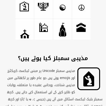
🛐
🕎
☯
☮
🕌
🕋
🛕
⛪
مذہبی سمبلز کیا ہوتے ہیں؟
مذہبی سمبلز
Unicode
پر مبنی ٹیکسٹ کریکٹرز
اور
emojis
ہوتے ہیں جو عام طور پر لکھائی میں
مذہبی شناخت، روحانی عقیدہ یا متعلقہ روایات
کو ظاہر کرنے کے لیے استعمال کیے جاتے ہیں۔ کچھ
سمبلز بلیک ٹیکسٹ اسٹائل میں آتے ہیں (جیسے ☾، ☯ یا 卍) اور کچھ