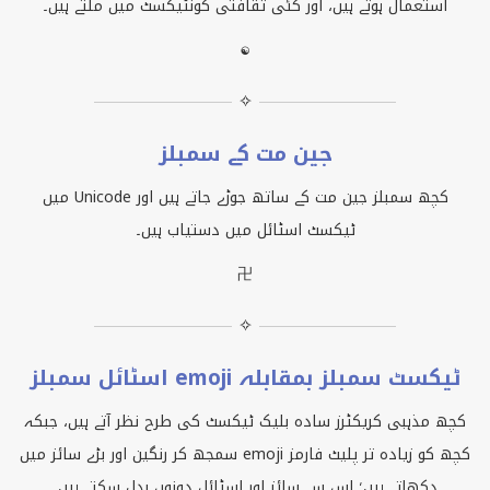
استعمال ہوتے ہیں، اور کئی ثقافتی کونٹیکسٹ میں ملتے ہیں۔
☯
✧
جین مت کے سمبلز
کچھ سمبلز جین مت کے ساتھ جوڑے جاتے ہیں اور
Unicode
میں
ٹیکسٹ اسٹائل میں دستیاب ہیں۔
卍
✧
ٹیکسٹ سمبلز بمقابلہ emoji اسٹائل سمبلز
کچھ مذہبی کریکٹرز سادہ بلیک ٹیکسٹ کی طرح نظر آتے ہیں، جبکہ
کچھ کو زیادہ تر پلیٹ فارمز
emoji
سمجھ کر رنگین اور بڑے سائز میں
دکھاتے ہیں؛ اس سے سائز اور اسٹائل دونوں بدل سکتے ہیں۔