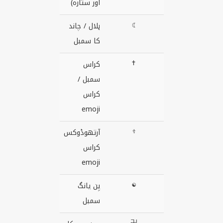
اور ستارہ)
☾
ہلال / چاند
کا سمبل
✝
کراس
سمبل /
کراس
emoji
☦
آرتھوڈوکس
کراس
emoji
☯
یِن یانگ
سمبل
卍