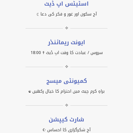
اسٹیٹس اپ ڈیٹ
آج سکون اور غور و فکر کی دعا ☾
✧
ایونٹ ریمائنڈر
سروس / عبادت کا وقت اپ ڈیٹ ✝ 18:00
✧
کمیونٹی میسج
براہِ کرم چیٹ میں احترام کا خیال رکھیں ☯
✧
شارٹ کیپشن
آج شکرگزاری کا احساس ☪