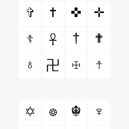
✞
✝
✜
✛
☦
☥
†
✟
♁
☩
☨
卍
✡
☸
☬
♆