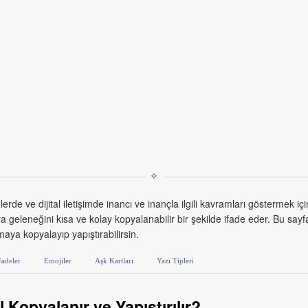
✧
 ve dijital iletişimde inancı ve inançla ilgili kavramları göstermek için
ya geleneğini kısa ve kolay kopyalanabilir bir şekilde ifade eder. Bu say
maya kopyalayıp yapıştırabilirsin.
fadeler
Emojiler
Aşk Kartları
Yazı Tipleri
 Kopyalanır ve Yapıştırılır?