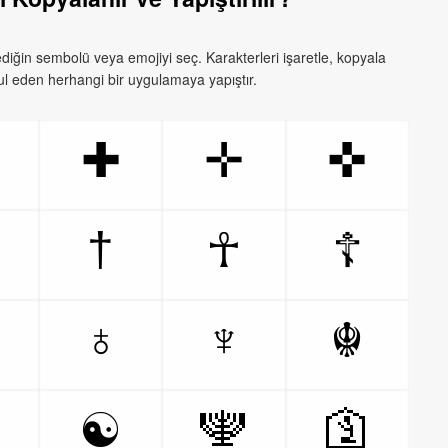
iğin sembolü veya emojiyi seç. Karakterleri işaretle, kopyala
l eden herhangi bir uygulamaya yapıştır.
✚
✛
✜
†
☥
☦
♁
♆
☬
卍
🕎
🛐
☯