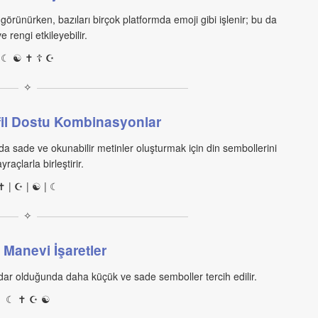
 görünürken, bazıları birçok platformda emoji gibi işlenir; bu da
e rengi etkileyebilir.
☾ ☯ ✝ ☦ ☪
✧
il Dostu Kombinasyonlar
ında sade ve okunabilir metinler oluşturmak için din sembollerini
yraçlarla birleştirir.
✝ | ☪ | ☯ | ☾
✧
 Manevi İşaretler
ar dar olduğunda daha küçük ve sade semboller tercih edilir.
☾ ✝ ☪ ☯