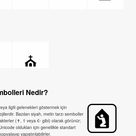

⛪
bolleri Nedir?
 veya ilgili gelenekleri göstermek için
ilerdir. Bazıları siyah, metin tarzı semboller
rakterler (✝, ☦ veya ☪ gibi) olarak görünür;
nicode oldukları için genellikle standart
yalayıp yapıştırılabilirler.