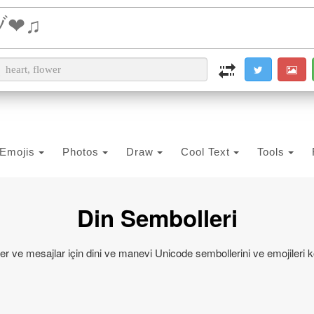
i2PDF
i2IMG
i2OCR
i2TEXT
i2SYMBOL
Emojis
Photos
Draw
Cool Text
Tools
Din Sembolleri
iller ve mesajlar için dini ve manevi Unicode sembollerini ve emojileri k