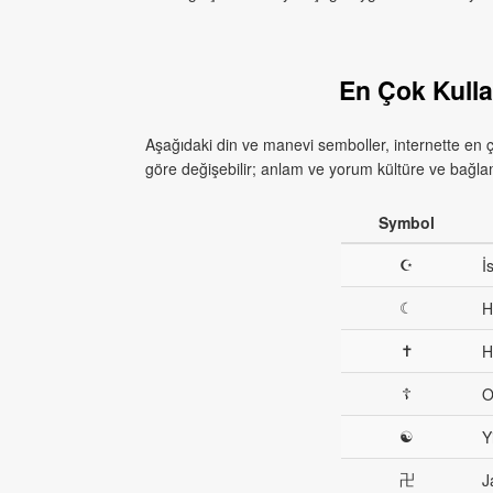
En Çok Kulla
Aşağıdaki din ve manevi semboller, internette en ç
göre değişebilir; anlam ve yorum kültüre ve bağlama
Symbol
☪
İ
☾
H
✝
H
☦
O
☯
Y
卍
J