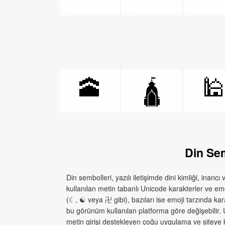
🕋

🛕
Din Sem
Din sembolleri, yazılı iletişimde dini kimliği, inancı
kullanılan metin tabanlı Unicode karakterler ve emoj
(☾, ☯ veya 卍 gibi), bazıları ise emoji tarzında ka
bu görünüm kullanılan platforma göre değişebilir. U
metin girişi destekleyen çoğu uygulama ve siteye kop