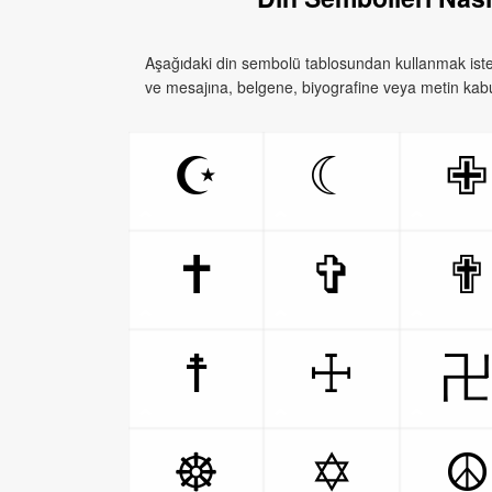
Aşağıdaki din sembolü tablosundan kullanmak isted
ve mesajına, belgene, biyografine veya metin kabu
☪
☾
✙
✝
✞
✟
☨
☩
☸
✡
☮