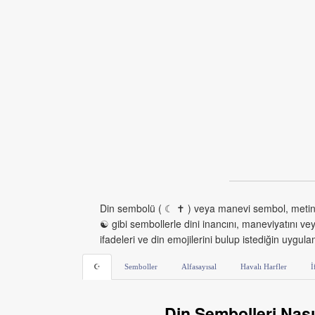
Din sembolü ( ☾ ✝ ) veya manevi sembol, metinlerde
☯ gibi sembollerle dini inancını, maneviyatını ve
ifadeleri ve din emojilerini bulup istediğin uygula
☪
Semboller
Alfasayısal
Havalı Harfler
İ
Din Sembolleri Nasıl