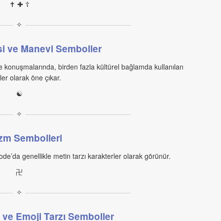
✝ ✚ ☦
✧
i ve Manevi Semboller
e konuşmalarında, birden fazla kültürel bağlamda kullanılan
er olarak öne çıkar.
☯
✧
izm Sembolleri
icode’da genellikle metin tarzı karakterler olarak görünür.
卍
✧
 ve Emoji Tarzı Semboller