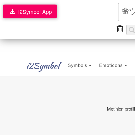
I2Symbol App
i2Symbol
Symbols
Emoticons
Metinler, prof