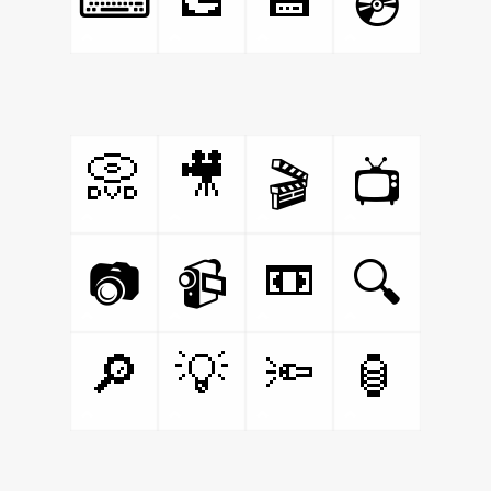
💿
📀
🎥
🎬
📺
📼
📷
📹
🔍
🔎
💡
🔦
🏮