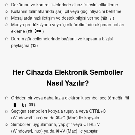
Doküman ve kontrol listelerinde cihaz listesini etiketleme
Kullanım talimatlarında şarj, pil veya güç ihtiyacını belirtme
Mesajlarda hızlı iletişim ve destek bilgisi verme (☎ 📱)
Medya prodüksiyonu veya içerik üretiminde ekipman notları
ekleme (📷
)
🔦
Durum güncellemelerinde bağlantı ve kapsama bilgisi
paylaşma (📶)
Her Cihazda Elektronik Semboller
Nasıl Yazılır?
Gridden bir veya daha fazla elektronik sembol seç (örneğin 📶
☎).
🔋
🔌
Seçtiğin sembolleri kopyala tuşuyla veya CTRL+C
(Windows/Linux) ya da ⌘+C (Mac) ile kopyala.
Sembolleri uygulamana, yapıştır veya CTRL+V
(Windows/Linux) ya da ⌘+V (Mac) ile yapıştır.