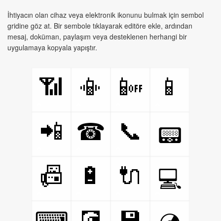
İhtiyacın olan cihaz veya elektronik ikonunu bulmak için sembol
gridine göz at. Bir sembole tıklayarak editöre ekle, ardından
mesaj, doküman, paylaşım veya desteklenen herhangi bir
uygulamaya kopyala yapıştır.
📶
📳
📴
📱
📲
📞
☎
📟
📠
🔋
🔌
💻
💽
💾
⌨