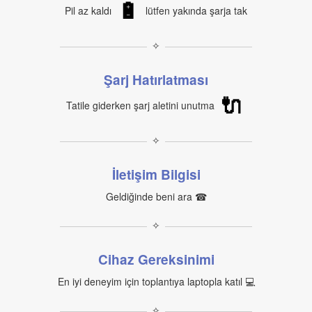
🔋
Pil az kaldı
lütfen yakında şarja tak
✧
Şarj Hatırlatması
🔌
Tatile giderken şarj aletini unutma
✧
İletişim Bilgisi
Geldiğinde beni ara ☎
✧
Cihaz Gereksinimi
En iyi deneyim için toplantıya laptopla katıl 💻
✧