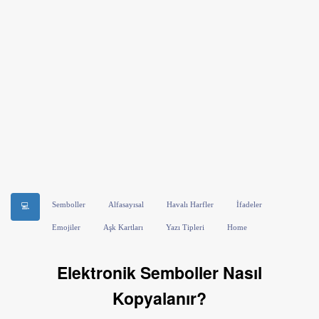
Semboller
Alfasayısal
Havalı Harfler
İfadeler
💻
Emojiler
Aşk Kartları
Yazı Tipleri
Home
Elektronik Semboller Nasıl
Kopyalanır?