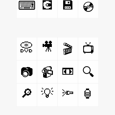
💽
💾
⌨
💿
📀
🎥
🎬
📺
📼
📷
📹
🔍
🔎
💡
🔦
🏮