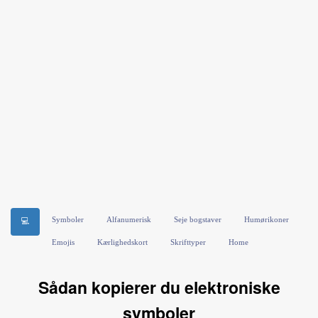
Symboler
Alfanumerisk
Seje bogstaver
Humørikoner
💻
Emojis
Kærlighedskort
Skrifttyper
Home
Sådan kopierer du elektroniske
symboler