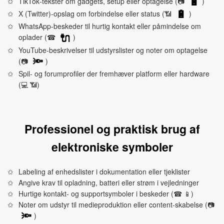
TikTok‑tekster om gadgets, setup eller optagelse (📷
)
🔋
X (Twitter)‑opslag om forbindelse eller status (📶
)
🔋
WhatsApp‑beskeder til hurtig kontakt eller påmindelse om
oplader (☎
)
🔌
YouTube‑beskrivelser til udstyrslister og noter om optagelse
(📷
)
🔦
Spil- og forumprofiler der fremhæver platform eller hardware
(💻 📶)
Professionel og praktisk brug af
elektroniske symboler
Labeling af enhedslister i dokumentation eller tjeklister
Angive krav til opladning, batteri eller strøm i vejledninger
Hurtige kontakt- og supportsymboler i beskeder (☎ 📱)
Noter om udstyr til medieproduktion eller content‑skabelse (📷
)
🔦