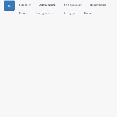
Symboler
Alfanumerisk
Seje bogstaver
Humørikoner
💻
Emojis
Kærlighedskort
Skrifttyper
Home