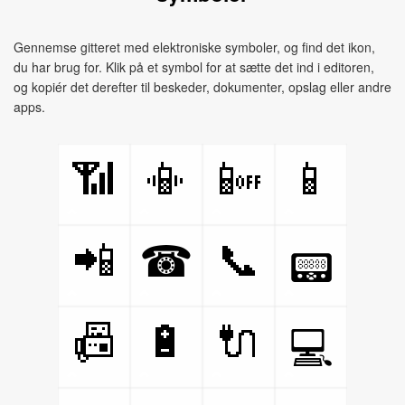
Gennemse gitteret med elektroniske symboler, og find det ikon,
du har brug for. Klik på et symbol for at sætte det ind i editoren,
og kopiér det derefter til beskeder, dokumenter, opslag eller andre
apps.
📶
📳
📴
📱
📲
📞
☎
📟
📠
🔋
🔌
💻