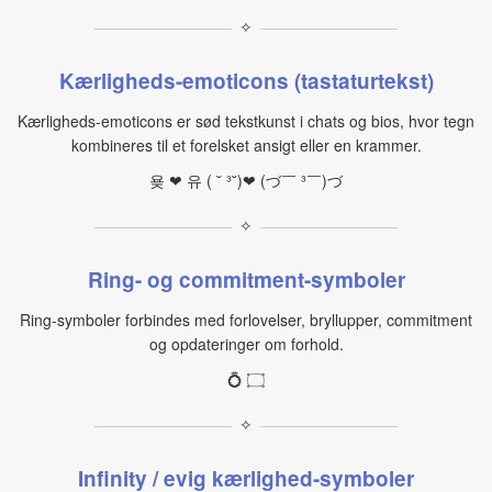
✧
Kærligheds-emoticons (tastaturtekst)
Kærligheds-emoticons er sød tekstkunst i chats og bios, hvor tegn
kombineres til et forelsket ansigt eller en krammer.
욪 ❤ 유 ( ˘ ³˘)❤ (づ￣ ³￣)づ
✧
Ring- og commitment-symboler
Ring-symboler forbindes med forlovelser, bryllupper, commitment
og opdateringer om forhold.
💍 ۝
✧
Infinity / evig kærlighed-symboler