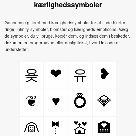
kærlighedssymboler
Gennemse gitteret med kærlighedssymboler for at finde hjerter,
ringe, infinity-symboler, blomster og kærligheds-emoticons. Vælg
de symboler, du vil bruge, kopiér dem, og indsæt dem i beskeder,
dokumenter, brugernavne eller designtekst, hvor Unicode er
understøttet.
❤
❥
욪
유
♥
💍
💎
❦
👰
🤵
💒
🏩