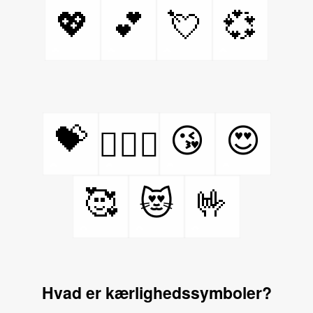
💖
💕
💘
💞
💝
😘
😍
👩‍❤️‍👨
🥰
🤟
😻
Hvad er kærlighedssymboler?