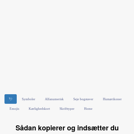
💘
Symboler
Alfanumerisk
Seje bogstaver
Humørikoner
Emojis
Kærlighedskort
Skrifttyper
Home
Sådan kopierer og indsætter du