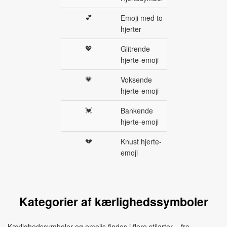
💕
Emoji med to
hjerter
💖
Glitrende
hjerte-emoji
💗
Voksende
hjerte-emoji
💓
Bankende
hjerte-emoji
💔
Knust hjerte-
emoji
Kategorier af kærlighedssymboler
Kærlighedssymboler og emojis findes i flere stilarter – fra