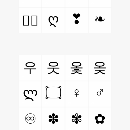
ღ
❣
❧
❤️‍🔥
우
웃
옻
옺
۝
♀
♂
ლ
♾
✽
✾
✿