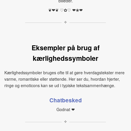
billeder.
❦❤❦ ♡✿♡ ❤︎❀❤︎
✧
Eksempler på brug af
kærlighedssymboler
Kærlighedssymboler bruges ofte til at gøre hverdagstekster mere
varme, romantiske eller støttende. Her ser du, hvordan hjerter,
ringe og emoticons kan se ud i typiske tekstsammenhænge.
Chatbesked
Godnat ❤
✧