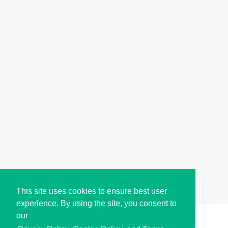
This site uses cookies to ensure best user
experience. By using the site, you consent to
our
Copyright © i2Symbol 2011-2026,
Sciweavers LLC
, USA.
192