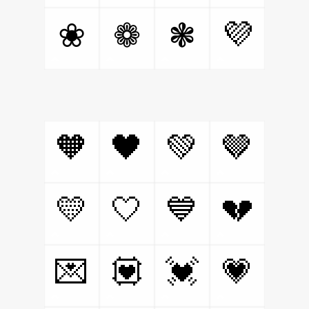
💜
❀
❁
❃
🧡
🖤
💚
🤎
💛
🤍
💙
💔
💌
💟
💓
💗