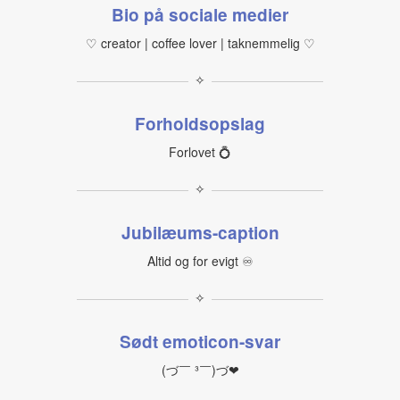
Bio på sociale medier
♡ creator | coffee lover | taknemmelig ♡
✧
Forholdsopslag
Forlovet 💍
✧
Jubilæums-caption
Altid og for evigt ♾
✧
Sødt emoticon-svar
(づ￣ ³￣)づ❤