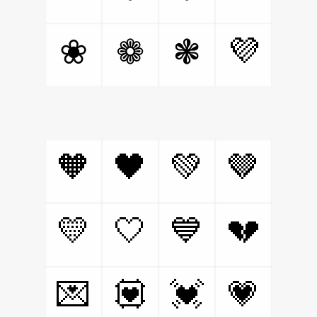
💜
❀
❁
❃
🧡
🖤
💚
🤎
💛
🤍
💙
💔
💌
💟
💓
💗