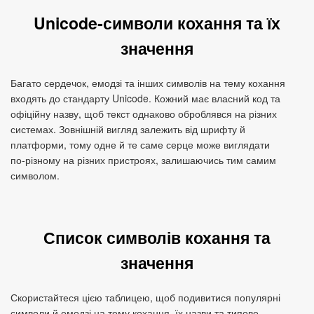
Unicode‑символи кохання та їх
значення
Багато сердечок, емодзі та інших символів на тему кохання
входять до стандарту Unicode. Кожний має власний код та
офіційну назву, щоб текст однаково оброблявся на різних
системах. Зовнішній вигляд залежить від шрифту й
платформи, тому одне й те саме серце може виглядати
по‑різному на різних пристроях, залишаючись тим самим
символом.
Список символів кохання та
значення
Скористайтеся цією таблицею, щоб подивитися популярні
символи й емодзі на тему кохання, їх назви та типове