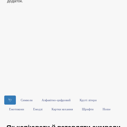
додаток.
💘
Символи
Алфавітно-цифровий
Круті літери
Емотикони
Емодзі
Картки кохання
Шрифти
Home