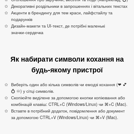
Декоративні роздільники в запрошеннях і вітальних текстах
Акценти в брендингу для тем краси, лайфстайлу та
подарунків
Дизайн‑макети та UI‑текст, де потрібні маленькі
значки‑сердечка
Як набирати символи кохання на
будь‑якому пристрої
Виберіть один або кілька символів чи емодзі кохання (❤ 💕
💍 ♾) у сітці символів.
Скопіюйте виділене за допомогою кнопки копіювання або
комбінацій клавіш: CTRL+C (Windows/Linux) чи ⌘+C (Mac).
Вставте в потрібний додаток, повідомлення або документ
за допомогою CTRL+V (Windows/Linux) чи ⌘+V (Mac).