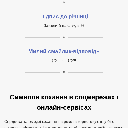
✧
Підпис до річниці
Завжди й назавжди ♾
✧
Милий смайлик‑відповідь
(づ￣ ³￣)づ❤
✧
Символи кохання в соцмережах і
онлайн‑сервісах
Сердечка та емодзі кохання широко використовують у біо,
підписах, нікнеймах і коментарях, щоб додати емоцій і красиво