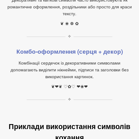
романтичне оформлення, роздільники або просто для краси
тексту.
❦ ❀ ❁ ✿
✧
Комбо‑оформлення (серця + декор)
Комбінації сердечок із декоративними символами
допомагають виділити нікнейми, підписи та заголовки без
використання картинок.
❦❤❦ ♡✿♡ ❤︎❀❤︎
✧
Приклади використання символів
кохання