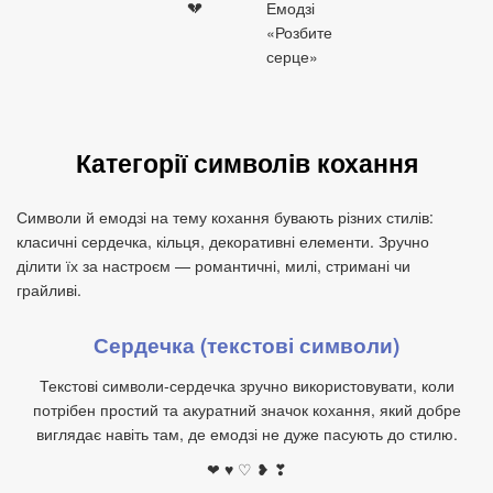
💔
Емодзі
«Розбите
серце»
Категорії символів кохання
Символи й емодзі на тему кохання бувають різних стилів:
класичні сердечка, кільця, декоративні елементи. Зручно
ділити їх за настроєм — романтичні, милі, стримані чи
грайливі.
Сердечка (текстові символи)
Текстові символи‑сердечка зручно використовувати, коли
потрібен простий та акуратний значок кохання, який добре
виглядає навіть там, де емодзі не дуже пасують до стилю.
❤ ♥ ♡ ❥ ❣