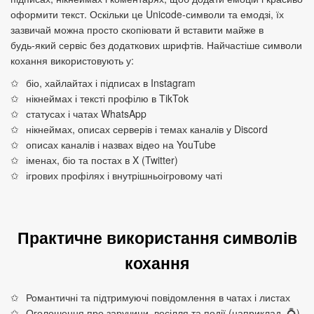
оформити текст. Оскільки це Unicode‑символи та емодзі, їх
зазвичай можна просто скопіювати й вставити майже в
будь‑який сервіс без додаткових шрифтів. Найчастіше символи
кохання використовують у:
біо, хайлайтах і підписах в Instagram
нікнеймах і тексті профілю в TikTok
статусах і чатах WhatsApp
нікнеймах, описах серверів і темах каналів у Discord
описах каналів і назвах відео на YouTube
іменах, біо та постах в X (Twitter)
ігрових профілях і внутрішньоігровому чаті
Практичне використання символів
кохання
Романтичні та підтримуючі повідомлення в чатах і листах
Оголошення про заручини, весілля та події (наприклад, 💍)