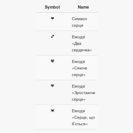
Symbol
Name
❤
Символ
серця
💕
Емодзі
«Два
сердечка»
💖
Емодзі
«Сяюче
серце»
💗
Емодзі
«Зростаюче
серце»
💓
Емодзі
«Серце, що
б’ється»