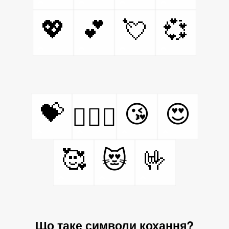
💖
💕
💘
💞
💝
😘
😍
👩‍❤️‍👨
🥰
🤟
😻
Що таке символи кохання?