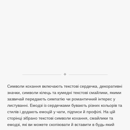
✧
Символи кохання включають текстові сердечка, декоративні
значки, символи кілець та кумедні текстові смайлики, якими
зазвичай передають симпатію чи романтичний інтерес у
листуванні. Емодзі із сердечками бувають різних кольорів та
стилів і додають емоцій у чати, підписи й профілі. На цій
сторінці зібрано текстові символи кохання, смайлики та
емодзі, які ви можете скопіювати й вставити в будь‑який