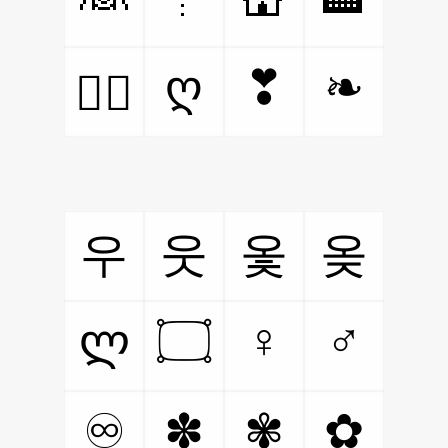
ღ
❣
❧
❤️‍🔥
우
웃
옻
옺
۝
♀
♂
ლ
♾
✽
✾
✿