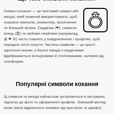
Символ кохання — це текстовий символ або
емодзі, який зазвичай використовують, щоб
показати симпатію, романтику, захоплення
чи близький зв’язок. Сердечка (❤), символи
кілець (💍) та любовні смайлики (наприклад,
욪 ❤ 유) часто ставлять у повідомленнях і профілях, щоб
передати теплі почуття. Частина символів — це прості
однотонні значки, а багато емодзі з сердечками
відображаються кольоровими й стилізованими, залежно від
платформи.
Популярні символи кохання
Ці символи та емодзі найчастіше зустрічаються в листуванні,
підписах до фото та оформленні профілю. Зовнішній вигляд
може трохи відрізнятися залежно від пристрою та шрифту.