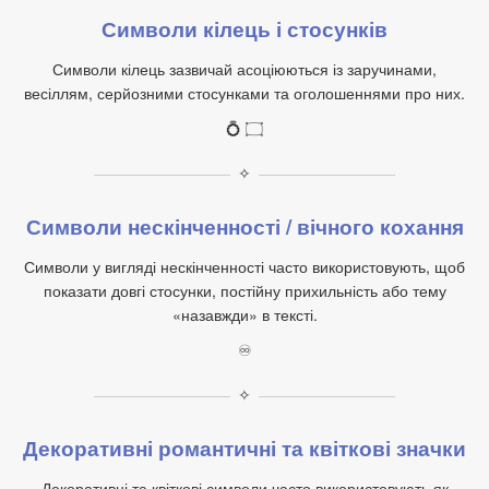
Символи кілець і стосунків
Символи кілець зазвичай асоціюються із заручинами,
весіллям, серйозними стосунками та оголошеннями про них.
💍 ۝
✧
Символи нескінченності / вічного кохання
Символи у вигляді нескінченності часто використовують, щоб
показати довгі стосунки, постійну прихильність або тему
«назавжди» в тексті.
♾
✧
Декоративні романтичні та квіткові значки
Декоративні та квіткові символи часто використовують як