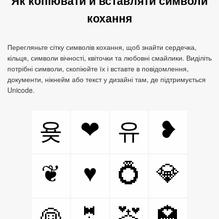
Як копіювати й вставляти символи
кохання
Перегляньте сітку символів кохання, щоб знайти сердечка,
кільця, символи вічності, квіточки та любовні смайлики. Виділіть
потрібні символи, скопіюйте їх і вставте в повідомлення,
документи, нікнейм або текст у дизайні там, де підтримується
Unicode.
❤
❥
욪
유
♥
💍
💎
❦
👰
🤵
💒
🏩