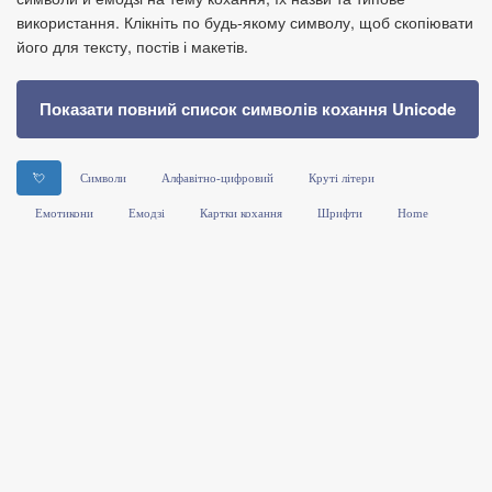
використання. Клікніть по будь‑якому символу, щоб скопіювати
його для тексту, постів і макетів.
Показати повний список символів кохання Unicode
💘
Символи
Алфавітно-цифровий
Круті літери
Емотикони
Емодзі
Картки кохання
Шрифти
Home