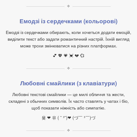
✧
Емодзі із сердечками (кольорові)
Емодзі із сердечками обирають, коли хочеться додати емоцій,
виділити текст або задати романтичний настрій. Їхній вигляд
може трохи змінюватися на різних платформах.
💕 💖 💗 💓 💔 💞
✧
Любовні смайлики (з клавіатури)
Любовні текстові смайлики — це милі обличчя та жести,
складені з обычних символів. Їх часто ставлять у чатах і біо,
щоб показати ніжність або симпатію.
욪 ❤ 유 ( ˘ ³˘)❤ (づ￣ ³￣)づ
✧