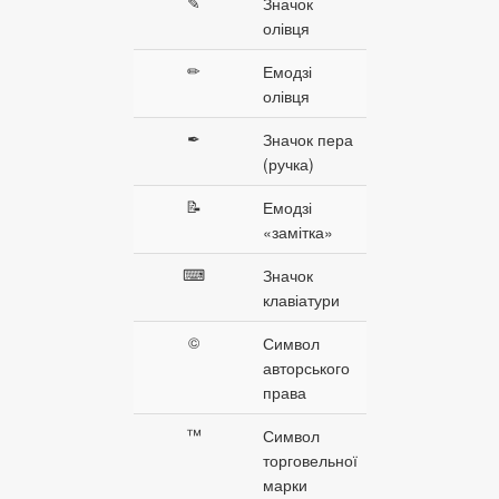
✎
Значок
олівця
✏
Емодзі
олівця
✒
Значок пера
(ручка)
📝
Емодзі
«замітка»
⌨
Значок
клавіатури
©
Символ
авторського
права
™
Символ
торговельної
марки