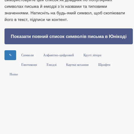
символах письма й емодзі з їх назвами та типовими
значеннями. Натисніть на будь-який символ, щоб скопіювати
його в текст, підписи чи контент.
Показати повний список символів письма в Юнікоді
✎
Символи
Алфавітно-цифровий
Круті літери
Емотикони
Емодзі
Картки кохання
Шрифти
Home