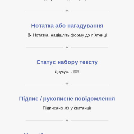
✧
Нотатка або нагадування
📝 Нотатка: надішліть форму до п’ятниці
✧
Статус набору тексту
Друкує… ⌨
✧
Підпис / рукописне повідомлення
Підписано ✍ у квитанції
✧