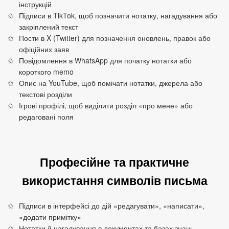
інструкцій
Підписи в TikTok, щоб позначити нотатку, нагадування або
закріплений текст
Пости в X (Twitter) для позначення оновлень, правок або
офіційних заяв
Повідомлення в WhatsApp для початку нотатки або
короткого memo
Опис на YouTube, щоб помічати нотатки, джерела або
текстові розділи
Ігрові профілі, щоб виділити розділ «про мене» або
редаговані поля
Професійне та практичне
використання символів письма
Підписи в інтерфейсі до дій «редагувати», «написати»,
«додати примітку»
Нотатки й нагадування в документах та базах знань