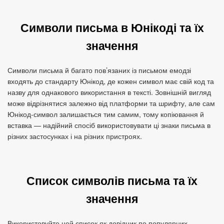
Символи письма в Юнікоді та їх
значення
Символи письма й багато пов’язаних із письмом емодзі
входять до стандарту Юнікод, де кожен символ має свій код та
назву для однакового використання в тексті. Зовнішній вигляд
може відрізнятися залежно від платформи та шрифту, але сам
Юнікод‑символ залишається тим самим, тому копіювання й
вставка — надійний спосіб використовувати ці знаки письма в
різних застосунках і на різних пристроях.
Список символів письма та їх
значення
Використовуйте цей список як довідник по популярних