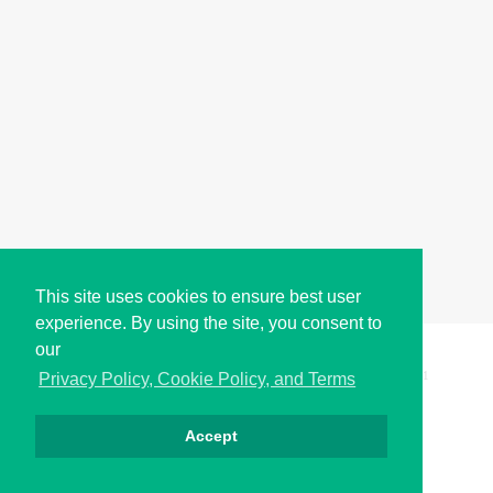
This site uses cookies to ensure best user
experience. By using the site, you consent to
our
Copyright © i2Symbol 2011-2026,
Sciweavers LLC
, USA.
191
Privacy Policy, Cookie Policy, and Terms
Accept
Privacy
Cookies
Terms
Contact
About