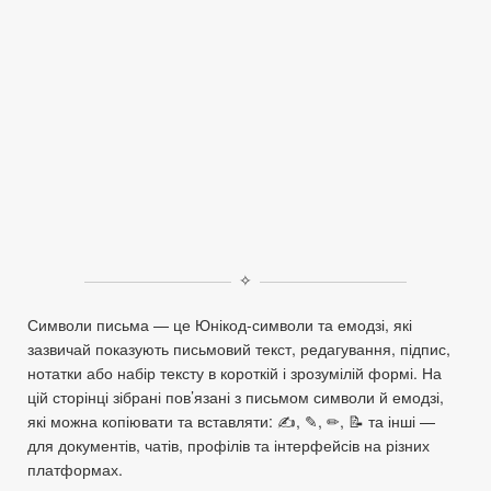
✧
Символи письма — це Юнікод‑символи та емодзі, які
зазвичай показують письмовий текст, редагування, підпис,
нотатки або набір тексту в короткій і зрозумілій формі. На
цій сторінці зібрані пов’язані з письмом символи й емодзі,
які можна копіювати та вставляти: ✍, ✎, ✏, 📝 та інші —
для документів, чатів, профілів та інтерфейсів на різних
платформах.