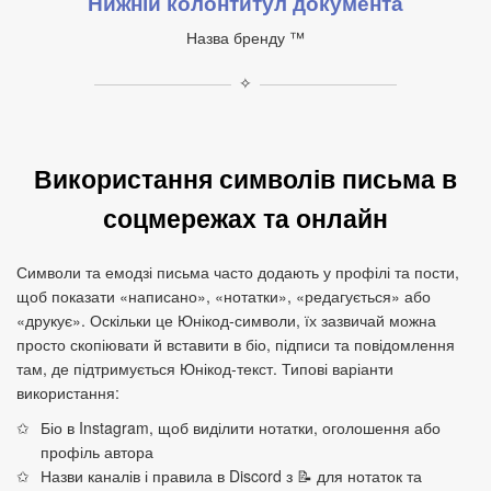
Нижній колонтитул документа
Назва бренду ™
✧
Використання символів письма в
соцмережах та онлайн
Символи та емодзі письма часто додають у профілі та пости,
щоб показати «написано», «нотатки», «редагується» або
«друкує». Оскільки це Юнікод‑символи, їх зазвичай можна
просто скопіювати й вставити в біо, підписи та повідомлення
там, де підтримується Юнікод‑текст. Типові варіанти
використання:
Біо в Instagram, щоб виділити нотатки, оголошення або
профіль автора
Назви каналів і правила в Discord з 📝 для нотаток та