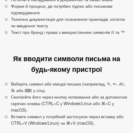
Форми й процеси, де потрібен підпис або письмове
підтвердження
Технічна документація для позначення прикладів, нотаток
чи введення тексту
Текст про бренд і права з використанням символів © та ™
Як вводити символи письма на
будь‑якому пристрої
Виберіть символ або емодзі письма (наприклад, ✎, ✏, ✍,
📝 або ⌨) у сітці.
Скопіюйте його через кнопку копіювання або за допомогою
гарячих клавіш (CTRL+C у Windows/Linux або ⌘+C у
macOS).
Вставте символ у потрібний застосунок через вставку або
CTRL+V (Windows/Linux) чи ⌘+V (macOS).