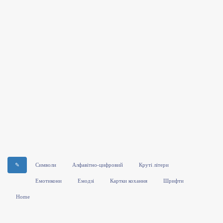
✎
Символи
Алфавітно-цифровий
Круті літери
Емотикони
Емодзі
Картки кохання
Шрифти
Home