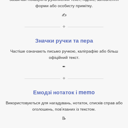
форми або особисту примітку.
✍
✧
Значки ручки та пера
Частіше означають письмо ручкою, каліграфію або більш
офіційний текст.
✒
✧
Емодзі нотаток і memo
Використовуються для нагадувань, нотаток, списків справ або
оголошень, пов’язаних із текстом.
📝