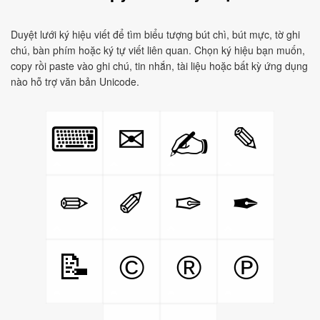
Duyệt lưới ký hiệu viết để tìm biểu tượng bút chì, bút mực, tờ ghi
chú, bàn phím hoặc ký tự viết liên quan. Chọn ký hiệu bạn muốn,
copy rồi paste vào ghi chú, tin nhắn, tài liệu hoặc bất kỳ ứng dụng
nào hỗ trợ văn bản Unicode.
⌨
✉
✎
✍
✏
✐
✑
✒
📝
©
®
℗