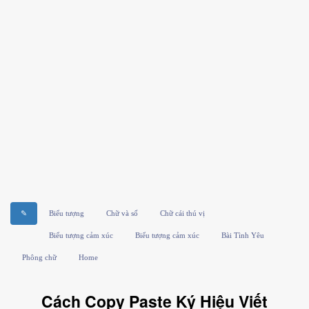
✎
Biểu tượng
Chữ và số
Chữ cái thú vị
Biểu tượng cảm xúc
Biểu tượng cảm xúc
Bài Tình Yêu
Phông chữ
Home
Cách Copy Paste Ký Hiệu Viết