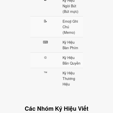
✒
Ký Hiệu
Ngòi Bút
(Bút mực)
📝
Emoji Ghi
Chú
(Memo)
⌨
Ký Hiệu
Bàn Phím
©
Ký Hiệu
Bản Quyền
™
Ký Hiệu
Thương
Hiệu
Các Nhóm Ký Hiệu Viết