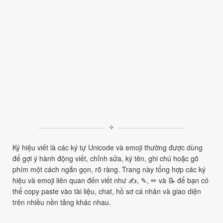
✧
Ký hiệu viết là các ký tự Unicode và emoji thường được dùng
để gợi ý hành động viết, chỉnh sửa, ký tên, ghi chú hoặc gõ
phím một cách ngắn gọn, rõ ràng. Trang này tổng hợp các ký
hiệu và emoji liên quan đến viết như ✍, ✎, ✏ và 📝 để bạn có
thể copy paste vào tài liệu, chat, hồ sơ cá nhân và giao diện
trên nhiều nền tảng khác nhau.