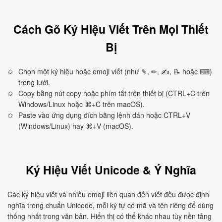
Cách Gõ Ký Hiệu Viết Trên Mọi Thiết
Bị
Chọn một ký hiệu hoặc emoji viết (như ✎, ✏, ✍, 📝 hoặc ⌨)
trong lưới.
Copy bằng nút copy hoặc phím tắt trên thiết bị (CTRL+C trên
Windows/Linux hoặc ⌘+C trên macOS).
Paste vào ứng dụng đích bằng lệnh dán hoặc CTRL+V
(Windows/Linux) hay ⌘+V (macOS).
Ký Hiệu Viết Unicode & Ý Nghĩa
Các ký hiệu viết và nhiều emoji liên quan đến viết đều được định
nghĩa trong chuẩn Unicode, mỗi ký tự có mã và tên riêng để dùng
thống nhất trong văn bản. Hiển thị có thể khác nhau tùy nền tảng