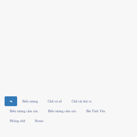
🔫
Biểu tượng
Chữ và số
Chữ cái thú vị
Biểu tượng cảm xúc
Biểu tượng cảm xúc
Bài Tình Yêu
Phông chữ
Home