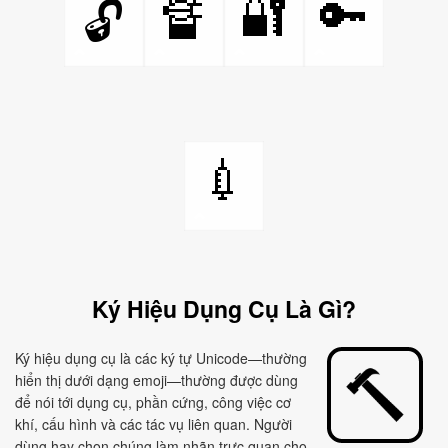
🔏
🔐
🔑
🔓
💉
Ký Hiệu Dụng Cụ Là Gì?
Ký hiệu dụng cụ là các ký tự Unicode—thường
hiển thị dưới dạng emoji—thường được dùng
để nói tới dụng cụ, phần cứng, công việc cơ
khí, cấu hình và các tác vụ liên quan. Người
dùng hay chọn chúng làm nhãn trực quan cho