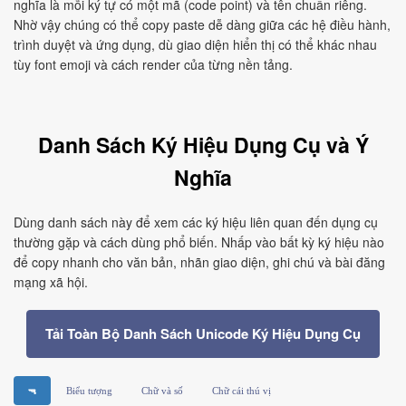
nghĩa là mỗi ký tự có một mã (code point) và tên chuẩn riêng.
Nhờ vậy chúng có thể copy paste dễ dàng giữa các hệ điều hành,
trình duyệt và ứng dụng, dù giao diện hiển thị có thể khác nhau
tùy font emoji và cách render của từng nền tảng.
Danh Sách Ký Hiệu Dụng Cụ và Ý
Nghĩa
Dùng danh sách này để xem các ký hiệu liên quan đến dụng cụ
thường gặp và cách dùng phổ biến. Nhấp vào bất kỳ ký hiệu nào
để copy nhanh cho văn bản, nhãn giao diện, ghi chú và bài đăng
mạng xã hội.
Tải Toàn Bộ Danh Sách Unicode Ký Hiệu Dụng Cụ
🔫
Biểu tượng
Chữ và số
Chữ cái thú vị