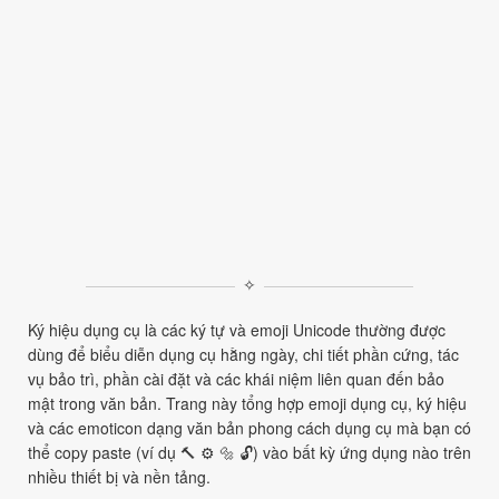
✧
Ký hiệu dụng cụ là các ký tự và emoji Unicode thường được
dùng để biểu diễn dụng cụ hằng ngày, chi tiết phần cứng, tác
vụ bảo trì, phần cài đặt và các khái niệm liên quan đến bảo
mật trong văn bản. Trang này tổng hợp emoji dụng cụ, ký hiệu
và các emoticon dạng văn bản phong cách dụng cụ mà bạn có
thể copy paste (ví dụ 🔨 ⚙ 🔩 🔓) vào bất kỳ ứng dụng nào trên
nhiều thiết bị và nền tảng.