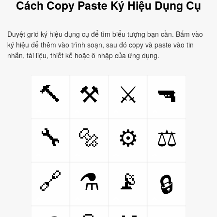
Cách Copy Paste Ký Hiệu Dụng Cụ
Duyệt grid ký hiệu dụng cụ để tìm biểu tượng bạn cần. Bấm vào
ký hiệu để thêm vào trình soạn, sau đó copy và paste vào tin
nhắn, tài liệu, thiết kế hoặc ô nhập của ứng dụng.
🔨
🔫
⚒
⚔
🔧
🔩
⚙
⚖
🔗
📡
⚗
🔒