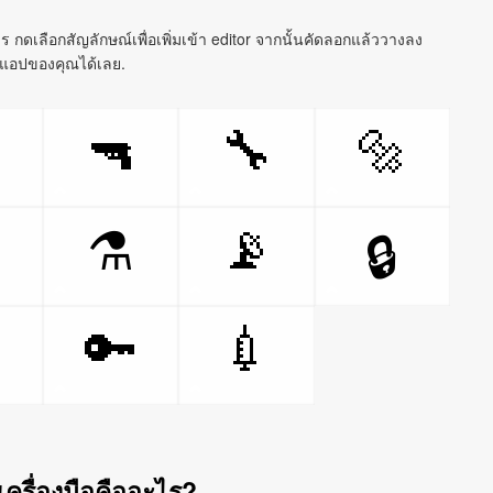
การ กดเลือกสัญลักษณ์เพื่อเพิ่มเข้า editor จากนั้นคัดลอกแล้ววางลง
แอปของคุณได้เลย.
🔫
🔧
🔩

📡
⚗
🔒

🔑
💉
เครื่องมือคืออะไร?