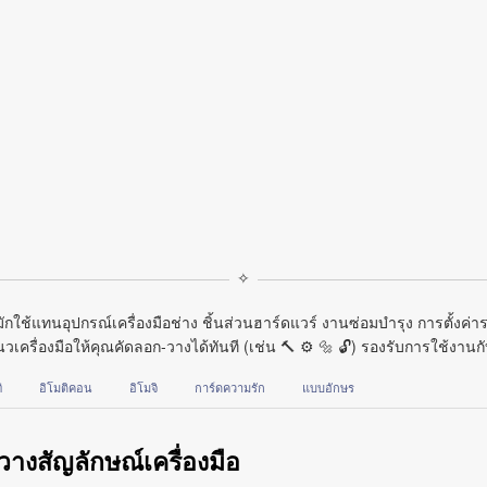
✧
่มักใช้แทนอุปกรณ์เครื่องมือช่าง ชิ้นส่วนฮาร์ดแวร์ งานซ่อมบำรุง การตั้ง
วเครื่องมือให้คุณคัดลอก‑วางได้ทันที (เช่น 🔨 ⚙ 🔩 🔓) รองรับการใช้งาน
่
อิโมติคอน
อิโมจิ
การ์ดความรัก
แบบอักษร
วางสัญลักษณ์เครื่องมือ