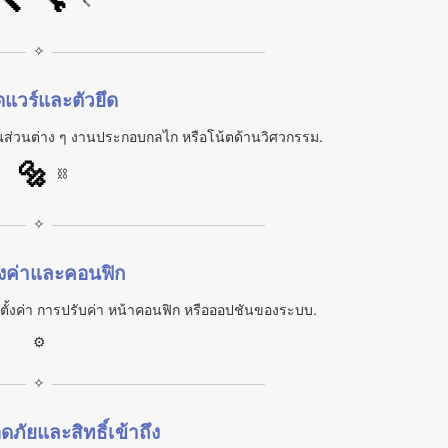
🔨
🔧
🪛
✧
ดแวร์และตัวยึด
ิ้นส่วนต่าง ๆ งานประกอบกลไก หรือโน้ตด้านวิศวกรรม.
🔩
⛓️
✧
้งค่าและคอนฟิก
มนูตั้งค่า การปรับค่า หน้าคอนฟิก หรือออปชันของระบบ.
⚙
✧
ัยและสิทธิ์เข้าถึง