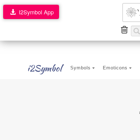
I2Symbol App
i2Symbol
Symbols
Emoticons