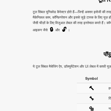
टूल सिंबल यूनिकोड कैरेक्टर होते हैं—जिन्हें अक्सर इमोजी की त
मैकेनिकल काम, कॉन्फ़िगरेशन और इससे जुड़े टास्क के लिए यूज़ होते
जैसी चीज़ों के लिए विजुअल लेबल की तरह इस्तेमाल करते हैं। कॉ
🔒
🔓
आइकन जैसे
और
।
पॉप
ये टूल सिंबल मैसेजिंग ऐप, डॉक्यूमेंटेशन और UI लेबल में काफी यूज
Symbol
🔨
हथ
🔧
रि
🔩
न