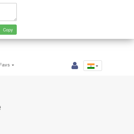
Favs
ं