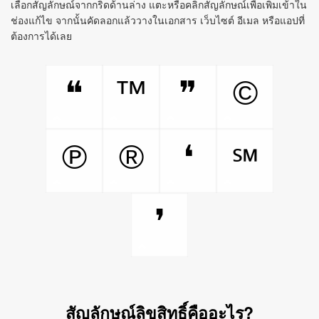
เลือกสัญลักษณ์จากกริดด้านล่าง แตะหรือคลิกสัญลักษณ์เพื่อเพิ่มเข้าใน
ช่องแก้ไข จากนั้นคัดลอกแล้ววางในเอกสาร เว็บไซต์ อีเมล หรือแอปที่
ต้องการได้เลย
™
©
❝
❞
℗
®
❛
℠
❜
สัญลักษณ์ลิขสิทธิ์คืออะไร?