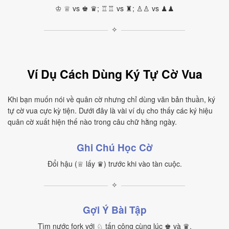
♔ ♕ vs ♚ ♛; ♖♖ vs ♜; ♙♙ vs ♟♟
✧
Ví Dụ Cách Dùng Ký Tự Cờ Vua
Khi bạn muốn nói về quân cờ nhưng chỉ dùng văn bản thuần, ký
tự cờ vua cực kỳ tiện. Dưới đây là vài ví dụ cho thấy các ký hiệu
quân cờ xuất hiện thế nào trong câu chữ hằng ngày.
Ghi Chú Học Cờ
Đổi hậu (♕ lấy ♛) trước khi vào tàn cuộc.
✧
Gợi Ý Bài Tập
Tìm nước fork với ♘ tấn công cùng lúc ♚ và ♛.