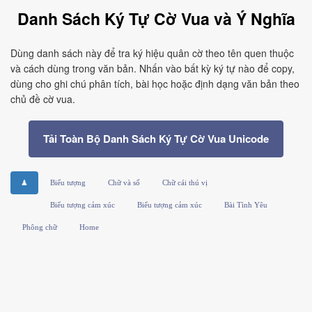
Danh Sách Ký Tự Cờ Vua và Ý Nghĩa
Dùng danh sách này để tra ký hiệu quân cờ theo tên quen thuộc
và cách dùng trong văn bản. Nhấn vào bất kỳ ký tự nào để copy,
dùng cho ghi chú phân tích, bài học hoặc định dạng văn bản theo
chủ đề cờ vua.
Tải Toàn Bộ Danh Sách Ký Tự Cờ Vua Unicode
♟
Biểu tượng
Chữ và số
Chữ cái thú vị
Biểu tượng cảm xúc
Biểu tượng cảm xúc
Bài Tình Yêu
Phông chữ
Home