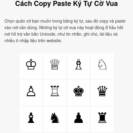
Cách Copy Paste Ký Tự Cờ Vua
Chọn quân cờ bạn muốn trong bảng ký tự, sau đó copy và paste
vào nơi cần dùng. Những ký tự cờ vua này hoạt động ở hầu hết
nơi hỗ trợ văn bản Unicode, như tin nhắn, ghi chú, tài liệu và
nhiều ô nhập liệu trên website.
♔
♕
♗
♘
♙
♖
♚
♛
♝
♞
♟
♜