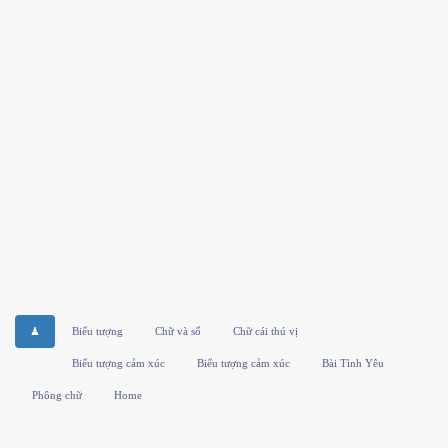
♟
Biểu tượng
Chữ và số
Chữ cái thú vị
Biểu tượng cảm xúc
Biểu tượng cảm xúc
Bài Tình Yêu
Phông chữ
Home