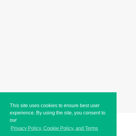
This site uses cookies to ensure best user
experience. By using the site, you consent to
our
Copyright © i2Symbol 2011-2026,
Sciweavers LLC
, USA.
195
Privacy Policy, Cookie Policy, and Terms