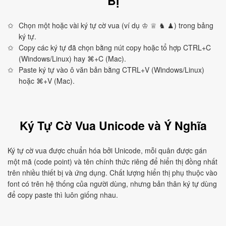
Bị
Chọn một hoặc vài ký tự cờ vua (ví dụ ♔ ♕ ♞ ♟) trong bảng
ký tự.
Copy các ký tự đã chọn bằng nút copy hoặc tổ hợp CTRL+C
(Windows/Linux) hay ⌘+C (Mac).
Paste ký tự vào ô văn bản bằng CTRL+V (Windows/Linux)
hoặc ⌘+V (Mac).
Ký Tự Cờ Vua Unicode và Ý Nghĩa
Ký tự cờ vua được chuẩn hóa bởi Unicode, mỗi quân được gán
một mã (code point) và tên chính thức riêng để hiển thị đồng nhất
trên nhiều thiết bị và ứng dụng. Chất lượng hiển thị phụ thuộc vào
font có trên hệ thống của người dùng, nhưng bản thân ký tự dùng
để copy paste thì luôn giống nhau.