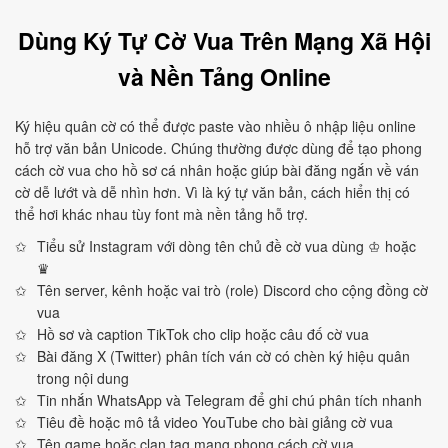
Dùng Ký Tự Cờ Vua Trên Mạng Xã Hội
và Nền Tảng Online
Ký hiệu quân cờ có thể được paste vào nhiều ô nhập liệu online
hỗ trợ văn bản Unicode. Chúng thường được dùng để tạo phong
cách cờ vua cho hồ sơ cá nhân hoặc giúp bài đăng ngắn về ván
cờ dễ lướt và dễ nhìn hơn. Vì là ký tự văn bản, cách hiển thị có
thể hơi khác nhau tùy font mà nền tảng hỗ trợ.
Tiểu sử Instagram với dòng tên chủ đề cờ vua dùng ♔ hoặc
♛
Tên server, kênh hoặc vai trò (role) Discord cho cộng đồng cờ
vua
Hồ sơ và caption TikTok cho clip hoặc câu đố cờ vua
Bài đăng X (Twitter) phân tích ván cờ có chèn ký hiệu quân
trong nội dung
Tin nhắn WhatsApp và Telegram để ghi chú phân tích nhanh
Tiêu đề hoặc mô tả video YouTube cho bài giảng cờ vua
Tên game hoặc clan tag mang phong cách cờ vua