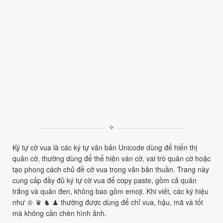
✧
Ký tự cờ vua là các ký tự văn bản Unicode dùng để hiển thị
quân cờ, thường dùng để thể hiện ván cờ, vai trò quân cờ hoặc
tạo phong cách chủ đề cờ vua trong văn bản thuần. Trang này
cung cấp đầy đủ ký tự cờ vua để copy paste, gồm cả quân
trắng và quân đen, không bao gồm emoji. Khi viết, các ký hiệu
như ♔ ♛ ♞ ♟ thường được dùng để chỉ vua, hậu, mã và tốt
mà không cần chèn hình ảnh.