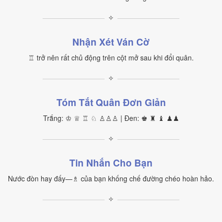
✧
Nhận Xét Ván Cờ
♖ trở nên rất chủ động trên cột mở sau khi đổi quân.
✧
Tóm Tắt Quân Đơn Giản
Trắng: ♔ ♕ ♖ ♘ ♙♙♙ | Đen: ♚ ♜ ♝ ♟♟
✧
Tin Nhắn Cho Bạn
Nước đòn hay đấy—♗ của bạn khống chế đường chéo hoàn hảo.
✧