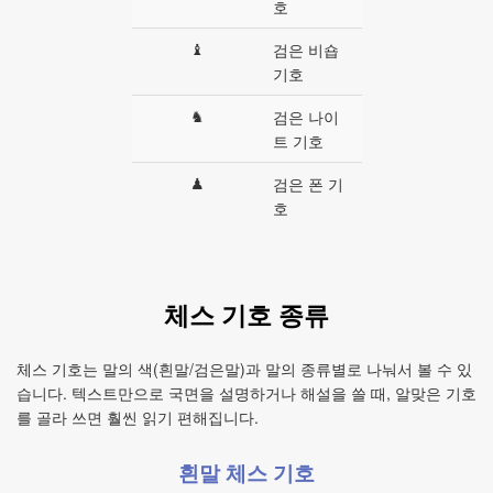
호
♝
검은 비숍
기호
♞
검은 나이
트 기호
♟
검은 폰 기
호
체스 기호 종류
체스 기호는 말의 색(흰말/검은말)과 말의 종류별로 나눠서 볼 수 있
습니다. 텍스트만으로 국면을 설명하거나 해설을 쓸 때, 알맞은 기호
를 골라 쓰면 훨씬 읽기 편해집니다.
흰말 체스 기호