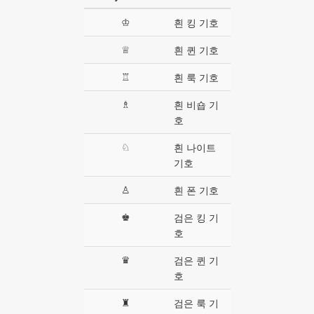
♔
흰 킹 기호
♕
흰 퀸 기호
♖
흰 룩 기호
♗
흰 비숍 기
호
♘
흰 나이트
기호
♙
흰 폰 기호
♚
검은 킹 기
호
♛
검은 퀸 기
호
♜
검은 룩 기