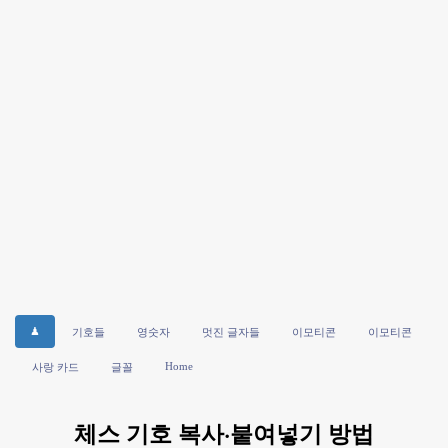
♟
기호들
영숫자
멋진 글자들
이모티콘
이모티콘
Home
사랑 카드
글꼴
체스 기호 복사·붙여넣기 방법