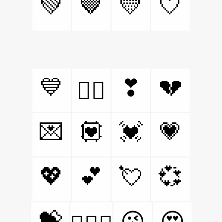
💚
🤎
💛
🤍
💙
💔
❣
❤️‍🔥
💌
💟
💓
💗
💖
💕
💘
💞
💝
😘
😍