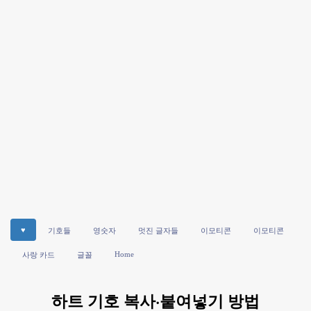
♥
기호들
영숫자
멋진 글자들
이모티콘
이모티콘
Home
사랑 카드
글꼴
하트 기호 복사·붙여넣기 방법