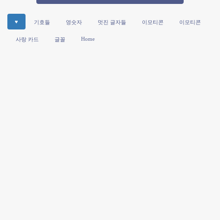
♥
기호들
영숫자
멋진 글자들
이모티콘
이모티콘
Home
사랑 카드
글꼴