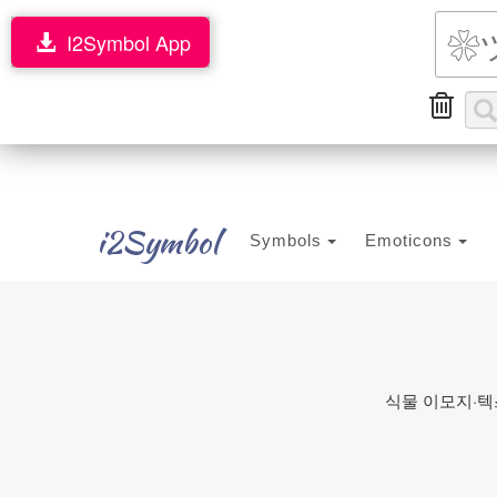
I2Symbol App
i2Symbol
Symbols
Emoticons
식물 이모지·텍