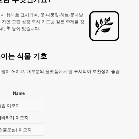
이모지 형태로 표시되며, 꽃·나뭇잎·허브·꽃다발
 자연·그린·성장·축하·가드닝 같은 주제를 강
, 💐 등이 있습니다.
쓰이는 식물 기호
에 많이 쓰이고, 대부분의 플랫폼에서 잘 표시되어 호환성이 좋습
Name
튤립 이모지
해바라기 이모지
꽃(블로섬) 이모지