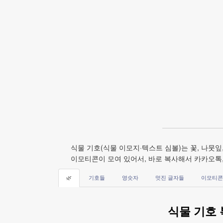
식물 기호(식물 이모지·텍스트 심볼)는 꽃, 나뭇잎, 자
이모티콘이 모여 있어서, 바로 복사해서 카카오톡,
🌿
기호들
영숫자
멋진 글자들
이모티콘
식물 기호