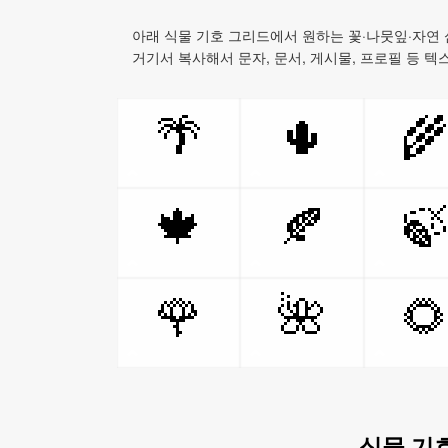
아래 식물 기호 그리드에서 원하는 꽃·나뭇잎·자연
거기서 복사해서 문자, 문서, 게시물, 프로필 등 
🌴
🌵

🍁
🍂

🌹
🌺

식물 기