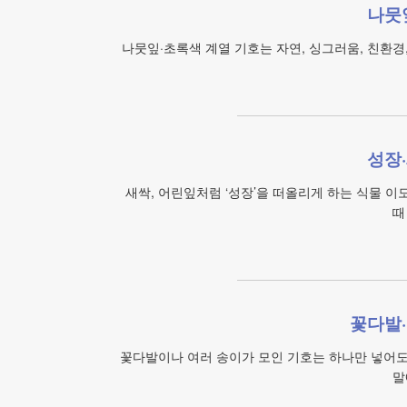
나뭇
나뭇잎·초록색 계열 기호는 자연, 싱그러움, 친환경
성장
새싹, 어린잎처럼 ‘성장’을 떠올리게 하는 식물 이
때
꽃다발·
꽃다발이나 여러 송이가 모인 기호는 하나만 넣어도 ‘
말