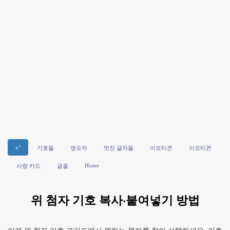
x⁷
기호들
영숫자
멋진 글자들
이모티콘
이모티콘
Home
사랑 카드
글꼴
위 첨자 기호 복사·붙여넣기 방법