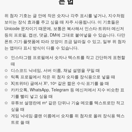
는 법
위 첨자 기호는 글 안에 작은 숫자나 각주 표시를 넣거나, 지수처럼
보이는 장식 효과를 주고 싶을 때 자주 사용됩니다. 이 기호들은
Unicode 문자이기 때문에, 보통은 복사해서 인스타·트위터·메신저
등의 프로필, 캡션, 댓글, DM에 그대로 붙여넣을 수 있습니다. 다만
폰트·기기·플랫폼에 따라 모양이 조금 달라질 수 있고, 일부 위 첨자
는 앱마다 표시 방식이 다를 수 있습니다.
인스타그램 프로필에서 숫자나 텍스트를 작고 간단하게 표현할
때
디스코드 닉네임, 서버 이름, 채널 설명을 꾸밀 때
틱톡 프로필에서 작은 위 첨자 숫자를 장식용으로 넣을 때
X(트위터) 글에서 X², 10⁶ 같은 짧은 수식·표기를 쓸 때
카카오톡, WhatsApp, Telegram 등 메신저에서 지수 비슷한 표
기를 빨리 넣고 싶을 때
유튜브 설명란에 m² 같은 단위나 기술 메모를 텍스트로만 적고
싶을 때
게임 닉네임·클랜 이름에서 숫자를 위 첨자로 올려 장식용 텍스
트로 쓸 때