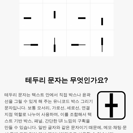
╸
╹
╺
╻
╼
╽
╾
╿
테두리 문자는 무엇인가요?
테두리 문자는 텍스트 안에서 직접 박스나 윤곽
선을 그릴 수 있게 해 주는 유니코드 박스 그리기
문자입니다. 보통 모서리, 가로선, 세로선, 연결
지점 역할로 나누어 사용하며, 이를 조합해서 텍
스트 기반 박스, 패널, 간단한 UI 느낌의 구획을
만들 수 있습니다. 일반 글자와 같은 문자이기 때문에, 메모·채팅·문