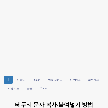
╬
기호들
영숫자
멋진 글자들
이모티콘
이모티콘
Home
사랑 카드
글꼴
테두리 문자 복사·붙여넣기 방법