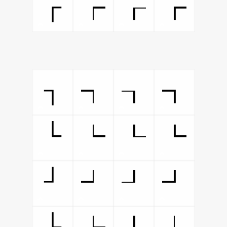
┌
┍
┎
┏
┐
┑
┒
┓
└
┕
┖
┗
┘
┙
┚
┛
├