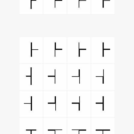
┝
┞
┟
┠
┡
┢
┣
┤
┥
┦
┧
┨
┩
┪
┫
┬
┭
┮
┯