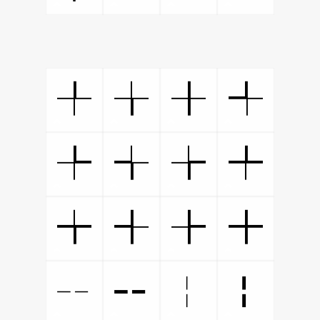
╀
╁
╂
╃
╄
╅
╆
╇
╈
╉
╊
╋
╌
╍
╎
╏