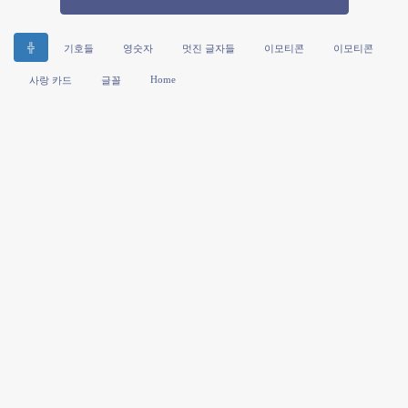
╬
기호들
영숫자
멋진 글자들
이모티콘
이모티콘
Home
사랑 카드
글꼴