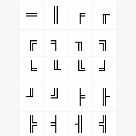
═
║
╒
╓
╔
╕
╖
╗
╘
╙
╚
╛
╜
╝
╞
╟
╠
╡
╢
╣