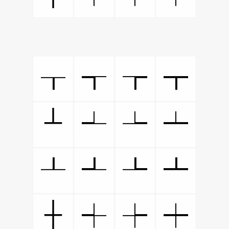
┰
┱
┲
┳
┴
┵
┶
┷
┸
┹
┺
┻
┼
┽
┾
┿