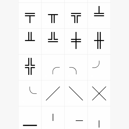
╤
╥
╦
╧
╨
╩
╪
╫
╬
╭
╮
╯
╰
╱
╲
╳
╴
╵
╶
╷