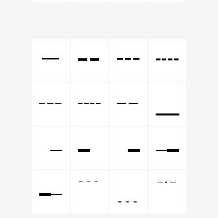
─
╍
┅
┉
┄
┈
╌
╴
╶
╸
╺
╼
﹉
﹍
﹊
╾