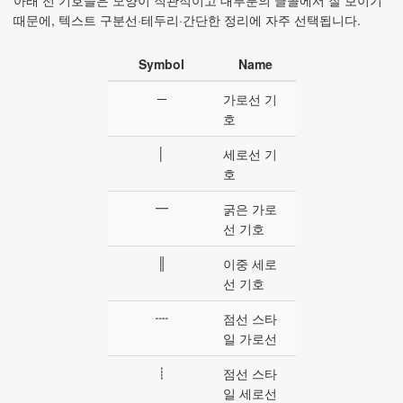
아래 선 기호들은 모양이 직관적이고 대부분의 글꼴에서 잘 보이기
때문에, 텍스트 구분선·테두리·간단한 정리에 자주 선택됩니다.
Symbol
Name
─
가로선 기
호
│
세로선 기
호
━
굵은 가로
선 기호
║
이중 세로
선 기호
┉
점선 스타
일 가로선
┋
점선 스타
일 세로선