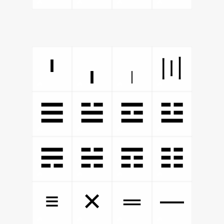
〣
╹
╻
╷
☰
☱
☲
☳
☴
☵
☶
☷
≡
═
✕
━