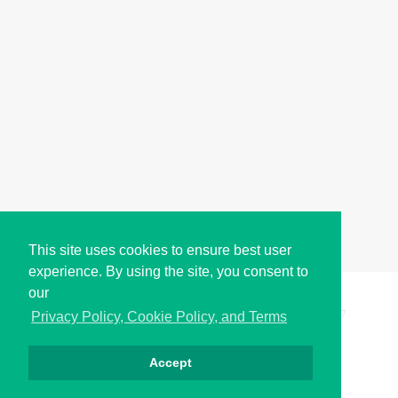
This site uses cookies to ensure best user
experience. By using the site, you consent to
our
Copyright © i2Symbol 2011-2026,
Sciweavers LLC
, USA.
197
Privacy Policy, Cookie Policy, and Terms
Accept
Privacy
Cookies
Terms
Contact
About