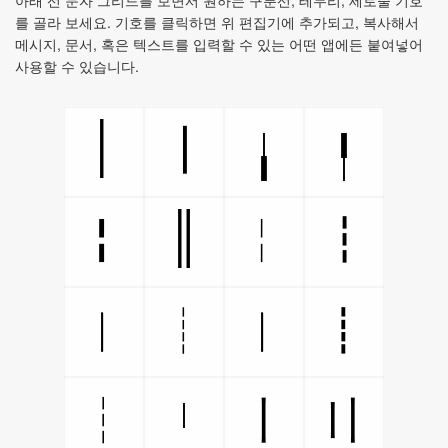
아래 선 문자 그리드를 보면서 원하는 구분선, 테두리, 세로줄 기호
를 골라 보세요. 기호를 클릭하면 위 편집기에 추가되고, 복사해서
메시지, 문서, 혹은 텍스트를 입력할 수 있는 어떤 앱에든 붙여넣어
사용할 수 있습니다.
│
┃
╽
╿
║
╏
╎
┇
︱
┊
︳
┋
┆
〡
〢
╵