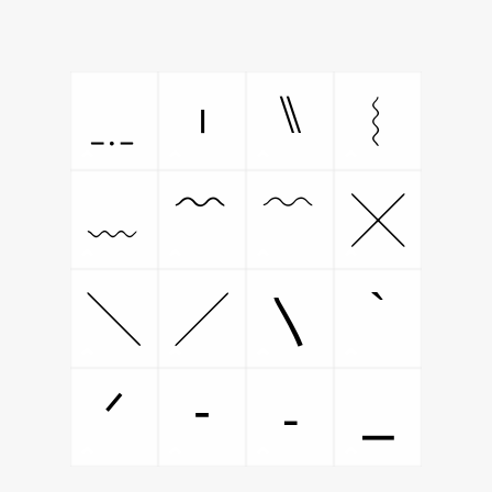
⑊
﹎
︲
︴
﹏
﹌
﹋
╳
`
╲
╱
〵
‐
⎯
ᐟ
⁃