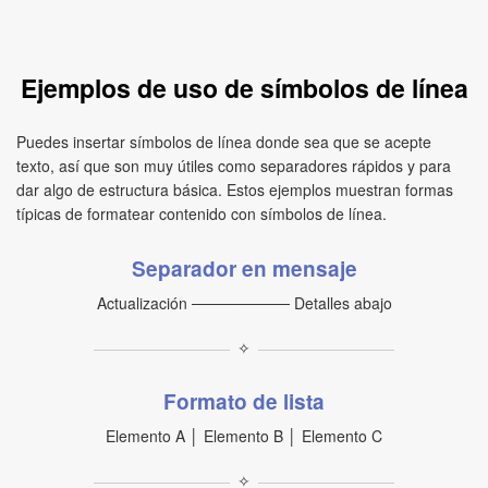
Ejemplos de uso de símbolos de línea
Puedes insertar símbolos de línea donde sea que se acepte
texto, así que son muy útiles como separadores rápidos y para
dar algo de estructura básica. Estos ejemplos muestran formas
típicas de formatear contenido con símbolos de línea.
Separador en mensaje
Actualización ───────── Detalles abajo
✧
Formato de lista
Elemento A │ Elemento B │ Elemento C
✧