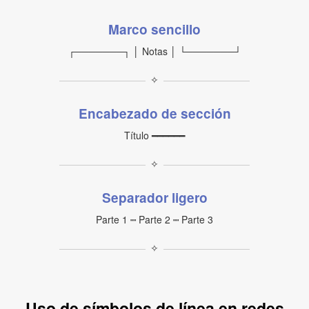
Marco sencillo
┌───────┐ │ Notas │ └───────┘
✧
Encabezado de sección
Título ━━━━━━
✧
Separador ligero
Parte 1 ┉ Parte 2 ┉ Parte 3
✧
Uso de símbolos de línea en redes