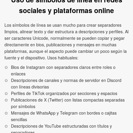
sociales y plataformas online
Los símbolos de línea se usan mucho para crear separadores
limpios, alinear texto y dar estructura a descripciones y perfiles. Al
ser caracteres Unicode, normalmente se pueden copiar y pegar
directamente en bios, publicaciones y mensajes en muchas
plataformas, aunque el aspecto puede cambiar un poco según la
fuente y el dispositivo. Usos habituales:
Bios de Instagram con separadores claros entre roles o
enlaces
Descripciones de canales y normas de servidor en Discord
con líneas divisorias
Perfiles de TikTok organizados por secciones y espacios
Publicaciones de X (Twitter) con listas compactas separadas
por símbolos
Mensajes de WhatsApp y Telegram con bordes o cajitas
sencillas
Descripciones de YouTube estructuradas con títulos y
separadores