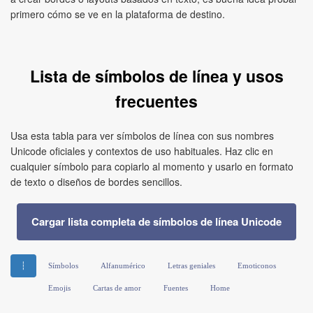
primero cómo se ve en la plataforma de destino.
Lista de símbolos de línea y usos
frecuentes
Usa esta tabla para ver símbolos de línea con sus nombres
Unicode oficiales y contextos de uso habituales. Haz clic en
cualquier símbolo para copiarlo al momento y usarlo en formato
de texto o diseños de bordes sencillos.
Cargar lista completa de símbolos de línea Unicode
┆
Símbolos
Alfanumérico
Letras geniales
Emoticonos
Emojis
Cartas de amor
Fuentes
Home