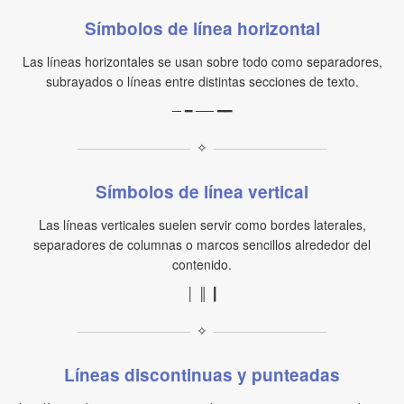
Símbolos de línea horizontal
Las líneas horizontales se usan sobre todo como separadores,
subrayados o líneas entre distintas secciones de texto.
─ ━ ── ━━
✧
Símbolos de línea vertical
Las líneas verticales suelen servir como bordes laterales,
separadores de columnas o marcos sencillos alrededor del
contenido.
│ ║ ┃
✧
Líneas discontinuas y punteadas