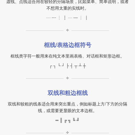
虚线、点线适合用在较轻的分隔场景，比如菜单、简单说明，或者
不想用太重的实线时。
┄ ┅ ┆ ┇ ┈ ┉ ┊ ┋
✧
框线/表格边框符号
框线类字符一般用来在纯文本里画表格、对话框和矩形边框。
┌ ┐ └ ┘ ├ ┤ ┬ ┴ ┼
✧
双线和粗边框线
双线和较粗的线条适合用来突出重点，例如标题上方/下方的分隔
线，或需要更显眼的文本边框。
═ ║ ╔ ╗ ╚ ╝
✧