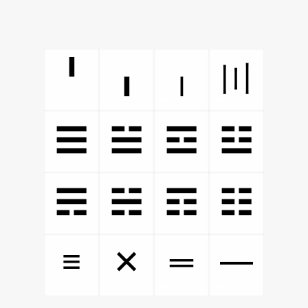
╹
╻
╷
〣
☰
☱
☲
☳
☴
☵
☶
☷
≡
═
✕
━