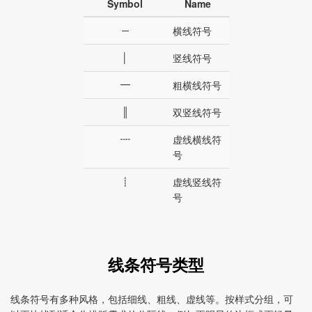
Symbol
Name
─
横线符号
│
竖线符号
━
粗横线符号
║
双竖线符号
┉
虚线横线符
号
┋
虚线竖线符
号
线条符号类型
线条符号有多种风格，包括细线、粗线、虚线等。按样式分组，可