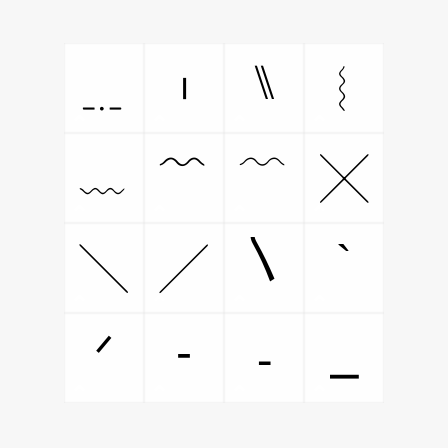
⑊
﹎
︲
︴
﹏
﹌
﹋
╳
〵
`
╲
╱
‐
⎯
ᐟ
⁃