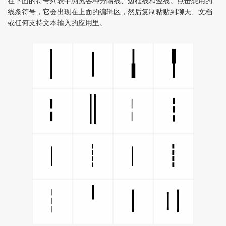
在下面的符号列表中浏览各种分隔线、边框线和竖线。点击想用的
线条符号，它会出现在上面的编辑区，然后复制粘贴到聊天、文档
或任何支持文本输入的应用里。
│
╽
╿
┃
║
╏
╎
┇
︱
┊
︳
┋
╵
┆
〡
〢