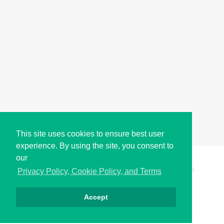
This site uses cookies to ensure best user
experience. By using the site, you consent to
our
Copyright © i2Symbol 2011-2026,
Sciweavers LLC
, USA.
196
Privacy Policy, Cookie Policy, and Terms
Accept
Privacy
Cookies
Terms
Contact
About