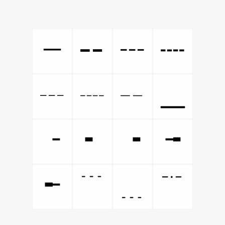
─
╍
┅
┉
┄
┈
╌
╴
╶
╸
╺
╼
╾
﹉
﹍
﹊