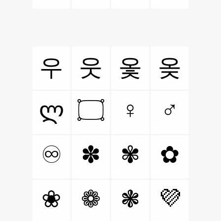
우
웃
옻
옺
۝
♀
♂
ლ
♾
✽
✾
✿
💜
❀
❁
❃