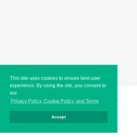
This site uses cookies to ensure best user
experience. By using the site, you consent to
our
Copyright © i2Symbol 2011-2026,
Sciweavers LLC
, USA.
196
Privacy Policy, Cookie Policy, and Terms
Accept
Privacy
Cookies
Terms
Contact
About