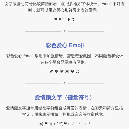
文字版爱心符号比较简洁耐看，在很多地方字体统一、Emoji 不好看
时，就可以用这类心形符号来表达爱意。
❤ ♥ ♡ ❥ ❣
✧
彩色爱心 Emoji
彩色爱心 Emoji 常用来加强情绪、营造恋爱氛围，不同颜色和设计
在各个平台显示略有区别。
💕 💖 💗 💓 💔 💞
✧
爱情颜文字（键盘符号）
爱情颜文字通常用键盘字符组合成可爱的表情，在聊天和简介里很
常见，用来表示撒娇、拥抱或亲亲等甜蜜感觉。
욪 ❤ 유 ( ˘ ³˘)❤ (づ￣ ³￣)づ