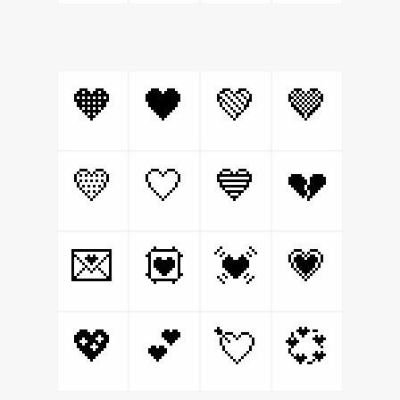
🧡
🖤
💚
🤎
💛
🤍
💙
💔
💌
💟
💓
💗
💖
💕
💘
💞