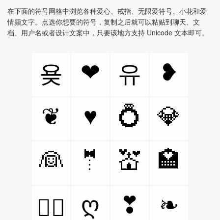
在下面的符号网格中浏览各种爱心、戒指、无限爱符号、小花和爱
情颜文字。点选你想要的符号，复制之后就可以粘贴到聊天、文
档、用户名或者设计文案中，只要该地方支持 Unicode 文本即可。
❤
❥
욪
유
♥
💍
💎
❦
👰
🤵
💒
🏩
ღ
❣
❧
❤️‍🔥