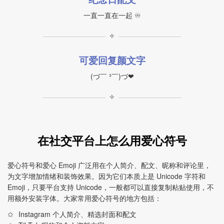
一直一直在一起 ♾
✧
可爱回复颜文字
(づ￣ ³￣)づ❤
✧
在社交平台上怎么用爱心符号
爱心符号和爱心 Emoji 广泛用在个人简介、配文、昵称和评论里，
为文字增加情绪和装饰效果。因为它们本质上是 Unicode 字符和
Emoji，只要平台支持 Unicode，一般都可以直接复制粘贴使用，不
用额外安装字体。大家常用爱心符号的地方包括：
Instagram 个人简介、精选封面和配文