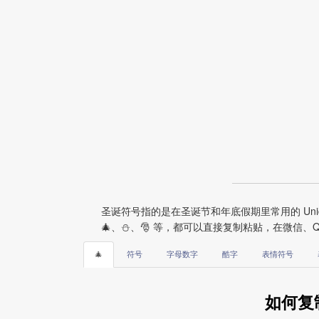
圣诞符号指的是在圣诞节和年底假期里常用的 Un
🎄、⛄、🎅 等，都可以直接复制粘贴，在微信
🎄
符号
字母数字
酷字
表情符号
如何复