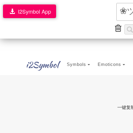
I2Symbol App
i2Symbol
Symbols
Emoticons
一键复