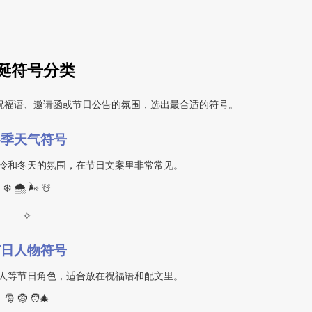
诞符号分类
祝福语、邀请函或节日公告的氛围，选出最合适的符号。
冬季天气符号
冷和冬天的氛围，在节日文案里非常常见。
❄️ 🌨️ 🌬️ ☃️
✧
节日人物符号
人等节日角色，适合放在祝福语和配文里。
🎅 🤶 🧑‍🎄