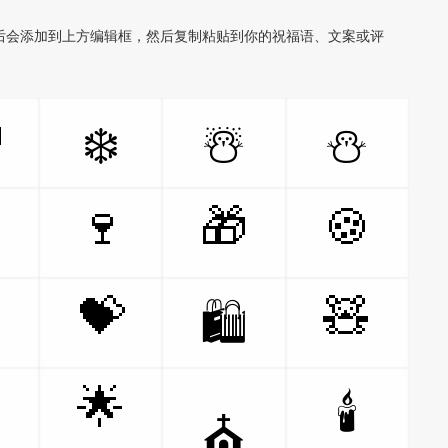
后会添加到上方编辑框，然后复制粘贴到你的祝福语、文案或评

❄️
☃️
⛄

🍷
🎁
🍪

💝
🧸
🛍️

🌟
🕯️
⛪