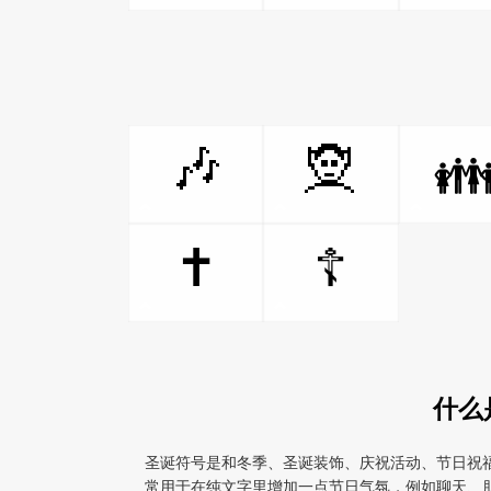
🎶
🧝

✝️
☦️
什么
圣诞符号是和冬季、圣诞装饰、庆祝活动、节日祝福相关
常用于在纯文字里增加一点节日气氛，例如聊天、