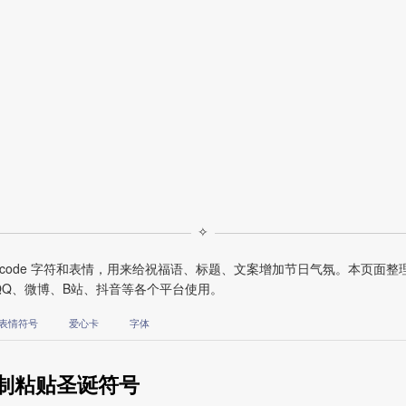
✧
icode 字符和表情，用来给祝福语、标题、文案增加节日气氛。本页面整
、QQ、微博、B站、抖音等各个平台使用。
表情符号
爱心卡
字体
制粘贴圣诞符号