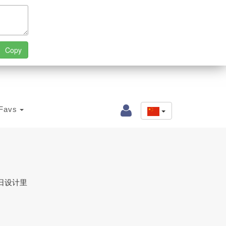
Favs
日设计里