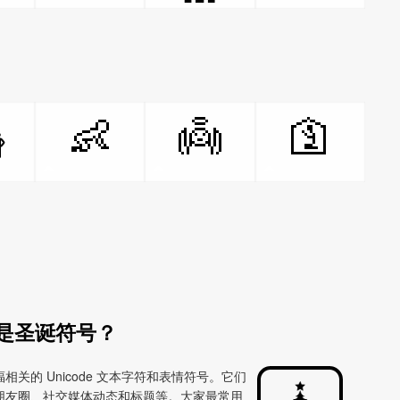
👶
👼
🛐

是圣诞符号？
的 Unicode 文本字符和表情符号。它们
朋友圈、社交媒体动态和标题等。大家最常用