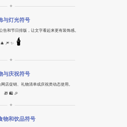
✧
饰与灯光符号
公告和节日排版，让文字看起来更有装饰感。
🕯
🎄 🎆 ✨
✧
物与庆祝符号
合网店促销、礼物清单或庆祝类动态使用。
🎁 🛍️ 🎉
✧
食物和饮品符号