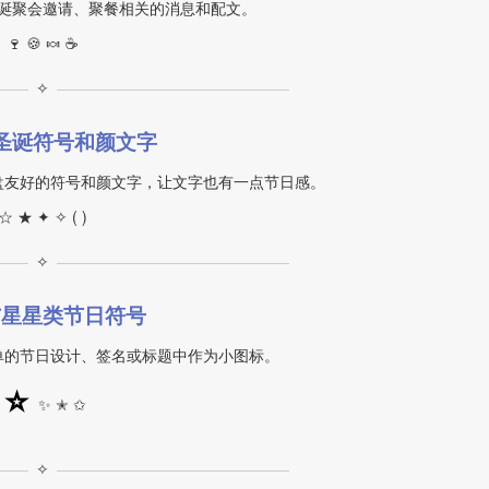
诞聚会邀请、聚餐相关的消息和配文。
🍷 🍪 🍬 ☕
✧
圣诞符号和颜文字
盘友好的符号和颜文字，让文字也有一点节日感。
☆ ★ ✦ ✧ ( )
✧
与星星类节日符号
单的节日设计、签名或标题中作为小图标。
⭐
✨ ✭ ✩
✧