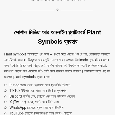
✧
সোশাল মিডিয়া আর অনলাইন প্ল্যাটফর্মে Plant
Symbols ব্যবহার
Plant symbols অনলাইনে খুব কমন – এগুলো দিয়ে নেচার থিম দেওয়া, প্রোফাইল সাজানো
আর টেক্সটে একরকম ভিজুয়াল অ্যাকসেন্ট বানানো যায়। এগুলো Unicode ক্যারেক্টার (অনেক
সময় ইমোজি হিসেবে দেখা যায়), তাই আপনি আলাদা ফন্ট ইনস্টল না করেই বেশিরভাগ বায়ো,
ক্যাপশন, কমেন্ট আর মেসেজে কপি‑পেস্ট করে ব্যবহার করতে পারবেন। সাধারণত মানুষ এই সব
জায়গায় plant symbols ব্যবহার করে:
Instagram বায়ো, ক্যাপশন আর হাইলাইট টাইটেল
TikTok ইউজারনেম, বায়ো আর ভিডিও ক্যাপশন
Discord সার্ভার নেম, চ্যানেল নেম আর স্ট্যাটাস মেসেজ
X (Twitter) বায়ো, পোস্ট আর লিস্ট নেম
WhatsApp মেসেজ, গ্রুপ নেম আর স্ট্যাটাস
YouTube চ্যানেল ডিসক্রিপশন আর ভিডিও টাইটেল