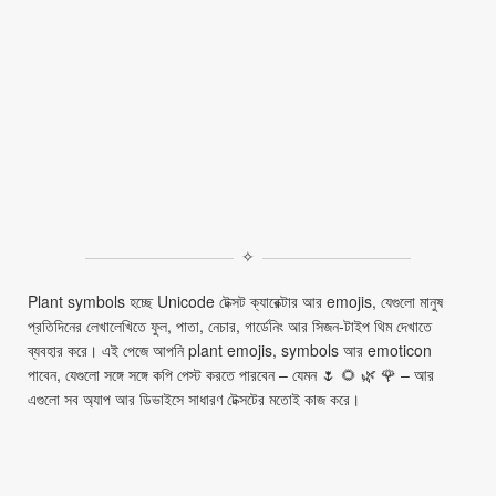
✧
Plant symbols হচ্ছে Unicode টেক্সট ক্যারেক্টার আর emojis, যেগুলো মানুষ
প্রতিদিনের লেখালেখিতে ফুল, পাতা, নেচার, গার্ডেনিং আর সিজন‑টাইপ থিম দেখাতে
ব্যবহার করে। এই পেজে আপনি plant emojis, symbols আর emoticon
পাবেন, যেগুলো সঙ্গে সঙ্গে কপি পেস্ট করতে পারবেন – যেমন 🌷 🌻 🌿 🌹 – আর
এগুলো সব অ্যাপ আর ডিভাইসে সাধারণ টেক্সটের মতোই কাজ করে।