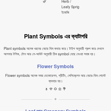
🌿
Herb /
Leafy Sprig
ইমোজি
Plant Symbols এর ক্যাটাগরি
Plant symbols অনেক ধরনের নেচার থিম কভার করে। টাইপ অনুযায়ী গ্রুপ করে দেখলে
আপনার টপিক, টোন আর লে‑আউট অনুযায়ী ঠিক symbol বেছে নেওয়া সহজ হয়।
Flower Symbols
Flower symbols অনেক সময় ডেকোরেশন, গ্রীটিং, সেলিব্রেশন আর নেচার‑থিম পোস্টে
ব্যবহার হয়।
🌷 🌹 🌻 🌼 💐
✧