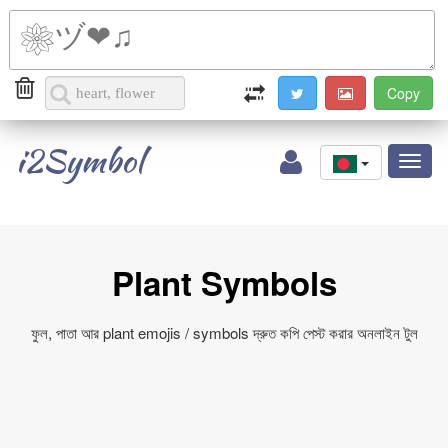
i2Symbol
Toggl
naviga
Plant Symbols
ফুল, পাতা আর plant emojis / symbols দ্রুত কপি পেস্ট করার অনলাইন টুল