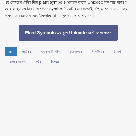
এই রেফারেন্স টেবিল দিয়ে plant symbols গুলোকে তাদের Unicode নাম আর সাধারণ
ব্যবহারসহ দেখে নিন। যে কোনো symbol সিলেক্ট করলে সহজেই কপি করতে পারবেন, আর
দরকার হলে ডিটেলে দেখে ঠিকভাবে আবার ব্যবহার করতে পারবেন।
Plant Symbols এর ফুল Unicode লিস্ট লোড করুন
🌿
প্রতীক।
অ্যালফানিউমেরিক
ঠান্ডা অক্ষর।
ইমোটিকন।
ইমোজি।
ভালোবাসার কার্ড
ফন্ট।
Home