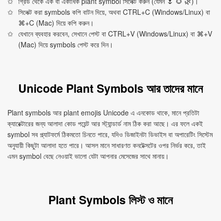
গ্রিড থেকে এক বা একাধিক plant symbol সিলেক্ট করুন (যেমন 🌷 🌻 🌿)।
সিলেক্ট করা symbols কপি বাটন দিয়ে, অথবা CTRL+C (Windows/Linux) বা
⌘+C (Mac) দিয়ে কপি করুন।
যেখানে ব্যবহার করবেন, সেখানে পেস্ট বা CTRL+V (Windows/Linux) বা ⌘+V
(Mac) দিয়ে symbols পেস্ট করে দিন।
Unicode Plant Symbols আর তাদের মানে
Plant symbols আর plant emojis Unicode এ এনকোড থাকে, মানে প্রতিটা
ক্যারেক্টারের জন্য আলাদা কোড পয়েন্ট আর স্ট্যান্ডার্ড নাম ঠিক করা আছে। এর ফলে একই
symbol সব প্ল্যাটফর্মে ঠিকমতো চিনতে পারে, যদিও ডিজাইনটা ডিভাইস বা অপারেটিং সিস্টেম
অনুযায়ী কিছুটা আলাদা হতে পারে। আসল মানে সাধারণত কনটেক্সটের ওপর নির্ভর করে, তাই
এমন symbol বেছে নেওয়াই ভালো যেটা আপনার মেসেজের সাথে মানায়।
Plant Symbols লিস্ট ও মানে