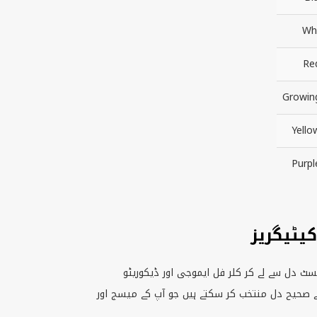
Whi
Re
Growin
Yello
Purpl
یٹیگریز
سٹ دل سے لے کر کلر فل ایموجی اور ڈیکوریٹو
 صحیح دل منتخب کر سکتے ہیں جو آپ کے میسج اور