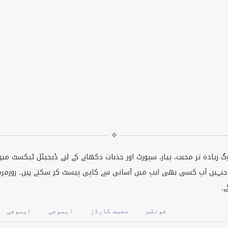
✧
وگ زیادہ تر محبت، پیار، سپورٹ اور جذبات دکھانے کے لیے ڈیجیٹل ٹیکسٹ می
ں جنہیں آپ کسی بھی ایپ میں آسانی سے کاپی پیسٹ کر سکتے ہیں۔ روزمرہ 
ے۔
فونٹس
محبت کارڈز
ایموجی
ایموجی