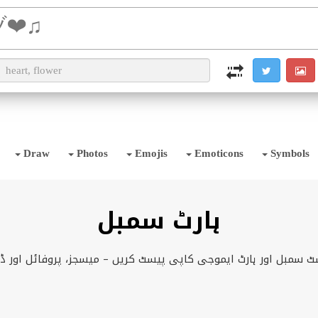
i2TEXT
i2OCR
i2IMG
i2PDF
i2SYMBOL
Draw
Photos
Emojis
Emoticons
Symbols
ہارٹ سمبل
 سمبل اور ہارٹ ایموجی کاپی پیسٹ کریں – میسجز، پروفائل اور ڈیز