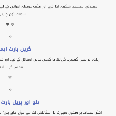
فرینڈلی میسجز، شکریہ ادا کرنے اور مثبت حوصلہ افزائی کے لیے 
سوفٹ ٹون چاہیے 
🧡 💛
✧
گرین ہارٹ ای
زیادہ تر نیچر، گرینری، گروتھ یا کسی خاص اسٹائل کے لیے، اور
معنی کے ساتھ
💚
✧
بلو اور پرپل ہارٹ
اکثر اعتماد، پر سکون سپورٹ یا اسٹائلش لک سے جوڑے جاتے ہیں؛