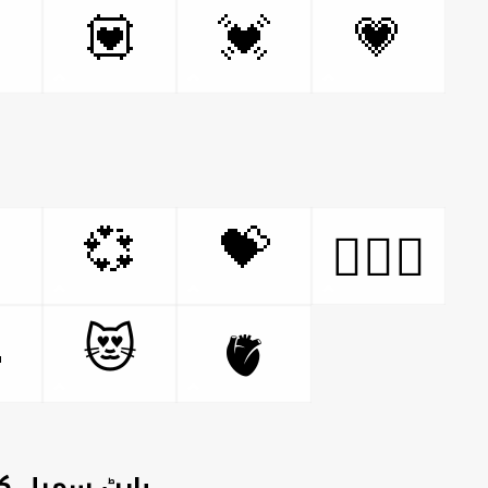

💟
💓
💗

💞
💝
👩‍❤️‍👨

😻
🫀
سمبل کیا ہے؟