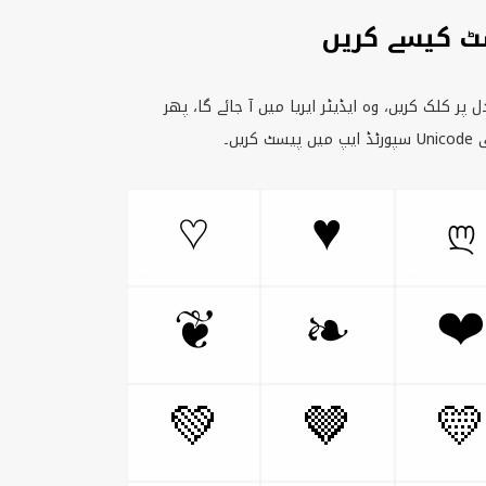
ہارٹ سمبل ک
نیچے دی گئی گرڈ میں سے دل کا سمبل یا ایموجی م
سپورٹڈ ایپ میں پیسٹ کریں۔
Unicode
ا
♡
♥
ლ
❦
❧
❤
💚
🤎
