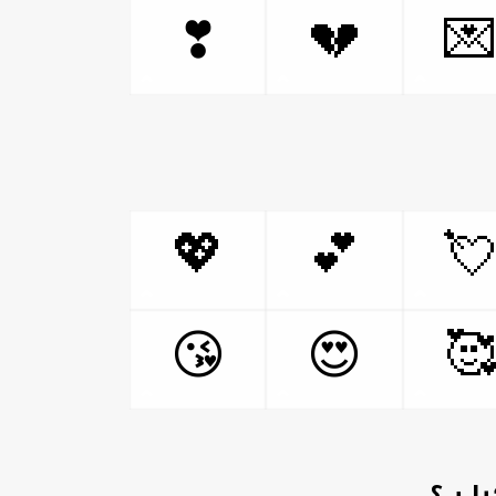
❣
💔

💖
💕


😘
😍
ہارٹ 