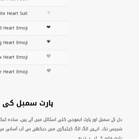
♡
te Heart Suit
❤
d Heart Emoji
💗
g Heart Emoji
💛
w Heart Emoji
💜
e Heart Emoji
ہارٹ سمبل کی ک
دل کے سمبل اور ہارٹ ایموجی کئی اسٹائل میں آتے ہیں، سادہ ٹیک
شیپس تک۔ انہیں الگ الگ کیٹیگری میں دیکھنے سے آپ آسانی سے
پلیٹ فارم کے لیے بہتر ہو۔