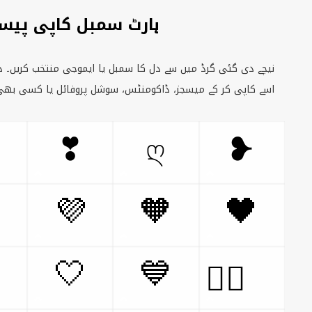
اپی پیسٹ کیسے کریں
نتخب کریں۔ دل پر کلک کریں، وہ ایڈیٹر ایریا میں آ جائے گا، پھر
سے کاپی کر کے میسجز، ڈاکومنٹس، سوشل پروفائل یا کسی بھی
❣
ღ
❥
💜
🧡
🖤

🤍
💙
❤️‍🔥