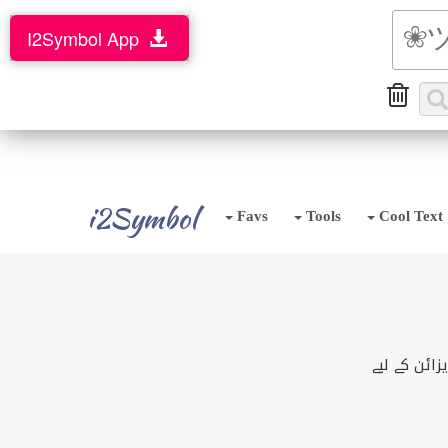
I2Symbol App
i2Symbol
Favs
Tools
Cool Text
ائن کے لیے