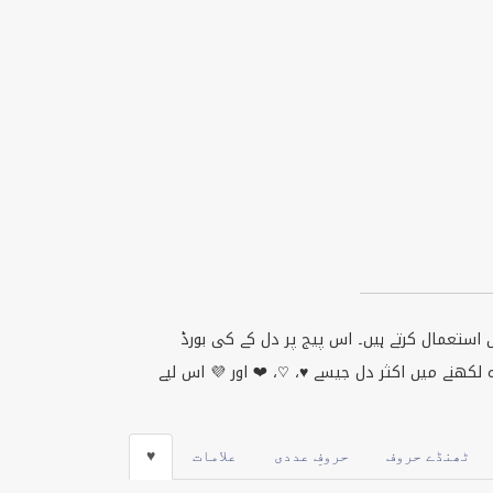
ں استعمال کرتے ہیں۔ اس پیج پر دل کے کی بورڈ
لکھنے میں اکثر دل جیسے ♥، ♡، ❤ اور 💜 اس لیے
ٹھنڈے حروف
حروفِ عددی
علامات
♥