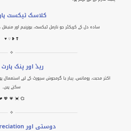
کلاسک ٹیکسٹ ہا
سادہ دل کے کریکٹر جو نارمل ٹیکسٹ، یوزرنیم اور منیمَل 
♥ ♡ ❥ ❣
✧
ریڈ اور پنک ہارٹ
اکثر محبت، رومانس، پیار یا گرمجوش سپورٹ کے لیے استعمال ہو
سکتے ہیں۔
❤ 💖 💗 💓 💞
✧
دوستی اور Appreciation والے دل