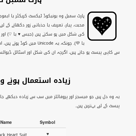
ہارٹ سمبل وہ یونیکوڈ ٹیکسٹ کریکٹر یا ایموج
محبت، پیار، تعریف یا جذباتی زور دکھانے کے ل
کی شکل میں ہو سکتے ہیں (جیسے ♥ یا ♡) اور
یا 💜). چونکہ یہ
Unicode
میں کوڈ ہوتے ہیں، اس
سے کاپی پیسٹ ہو جاتے ہیں، اگرچہ ان کی شکل اور اسٹائل ڈیوائ
زیادہ استعمال ہونے و
یہ وہ دل ہیں جو میسجز اور پروفائلز میں سب سے زیادہ دیکھے جاتے
پیسٹ کے لیے بہترین ہیں۔
Name
Symbol
♥
ack Heart Suit