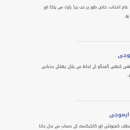
عام انتخاب، خاص طور پر جب ریڈ ہارٹ سے ہلکا اور
ہو۔
موجی
 کبھی کبھی گفتگو کے لحاظ سے ہلکے پھلکے جذباتی
۔
 ایموجی
 مطلب کمیونٹی اور کانٹیکسٹ کے حساب سے بدل جاتا