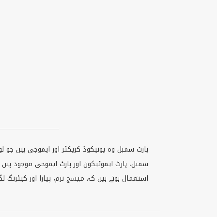
ہارٹ سمبل وہ یونیکوڈ کریکٹر اور ایموجی ہیں جو ل
سمبل، ہارٹ ایموٹیکون اور ہارٹ ایموجی موجود ہی
استعمال ہوتے ہیں کہ میسج نرم، پیارا اور کیئرنگ لگ