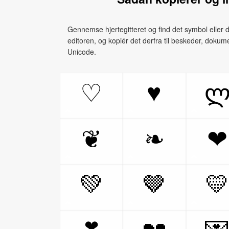
Gennemse hjertegitteret og find det symbol eller den
editoren, og kopiér det derfra til beskeder, dokume
Unicode.
♥
♡
❦
❧
❤
💚
🤎
