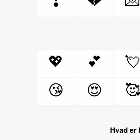
💔

❣
💖
💕


😘
😍
Hvad er 