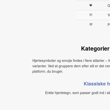
💗
G
💛
Y
💜
P
Kategorier
Hjertesymboler og emojis findes i flere stilarter – f
varianter. Ved at gruppere dem efter stil er det n
platform, du bruger.
Klassiske h
Enkle hjertetegn, som passer godt ind i a