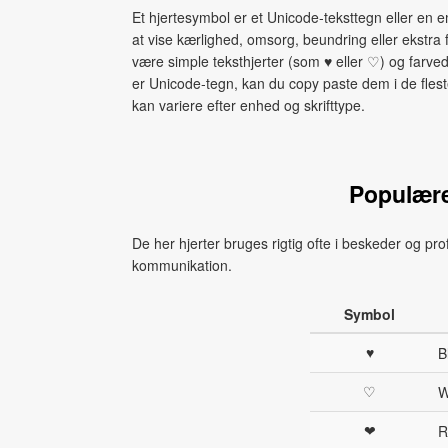
Et hjertesymbol er et Unicode‑teksttegn eller en em
at vise kærlighed, omsorg, beundring eller ekstr
være simple teksthjerter (som ♥ eller ♡) og farved
er Unicode‑tegn, kan du copy paste dem i de fles
kan variere efter enhed og skrifttype.
Populære
De her hjerter bruges rigtig ofte i beskeder og pro
kommunikation.
Symbol
♥
B
♡
W
❤
R