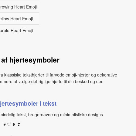
rowing Heart Emoji
ellow Heart Emoji
urple Heart Emoji
 af hjertesymboler
ra klassiske teksthjerter til farvede emoji‑hjerter og dekorative
emmere at vælge det rigtige hjerte til din besked og den
jertesymboler i tekst
lmindelig tekst, brugernavne og minimalistiske designs.
♥ ♡ ❥ ❣