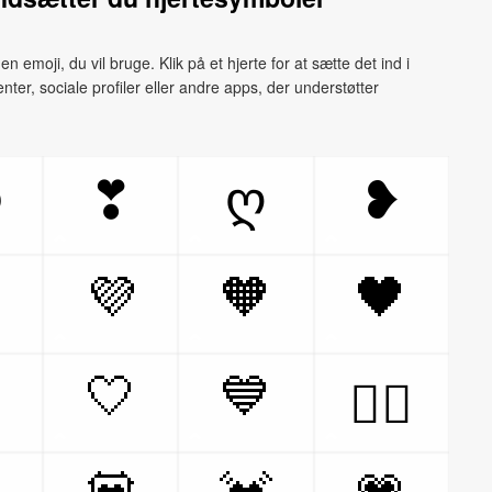
 emoji, du vil bruge. Klik på et hjerte for at sætte det ind i
nter, sociale profiler eller andre apps, der understøtter
ლ
❣
ღ
❥
💜
🧡
🖤

🤍
💙
❤️‍🔥