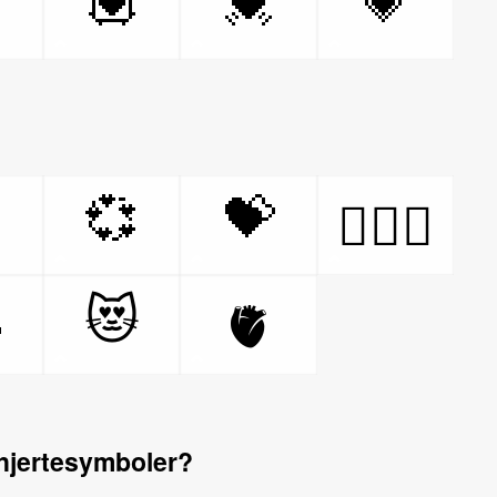

💟
💓
💗

💞
💝
👩‍❤️‍👨

😻
🫀
hjertesymboler?