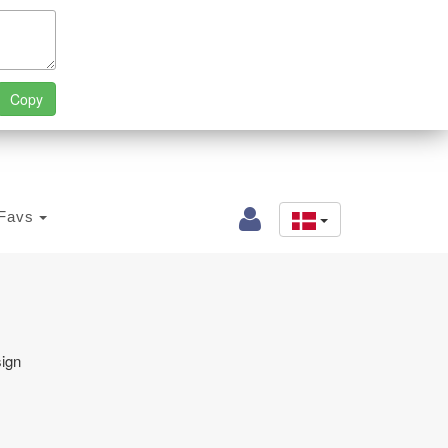
Favs
sign