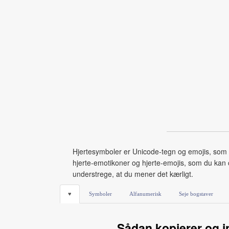
Hjertesymboler er Unicode‑tegn og emojis, som folk
hjerte‑emotikoner og hjerte‑emojis, som du kan c
understrege, at du mener det kærligt.
♥
Symboler
Alfanumerisk
Seje bogstaver
Sådan kopierer og i