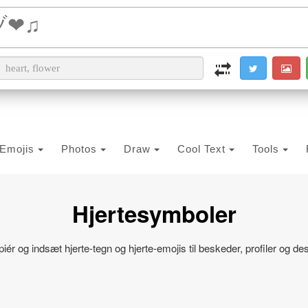
i2PDF
i2IMG
i2OCR
i2TEXT
i2SYMBOL
Emojis
Photos
Draw
Cool Text
Tools
Hjertesymboler
iér og indsæt hjerte‑tegn og hjerte‑emojis til beskeder, profiler og de