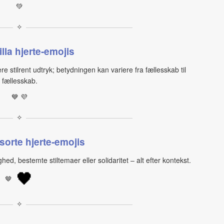
💚
✧
illa hjerte‑emojis
mere stilrent udtryk; betydningen kan variere fra fællesskab til
fællesskab.
💙 💜
✧
sorte hjerte‑emojis
hed, bestemte stiltemaer eller solidaritet – alt efter kontekst.
🖤
🤎
✧