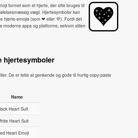
oji formet som et hjerte, der ofte bruges til
a følelsesmæssig vægt. Hjertesymboler kan
e hjerte‑emojis (som ❤ eller 💜). Fordi det
te moderne apps og platforme, selvom stilen
 hjertesymboler
filer. De er lette at genkende og gode til hurtig copy‑paste
Name
lack Heart Suit
hite Heart Suit
ed Heart Emoji