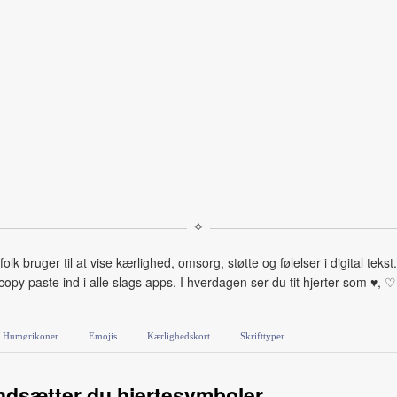
✧
 bruger til at vise kærlighed, omsorg, støtte og følelser i digital tekst.
opy paste ind i alle slags apps. I hverdagen ser du tit hjerter som ♥, 
Humørikoner
Emojis
Kærlighedskort
Skrifttyper
ndsætter du hjertesymboler