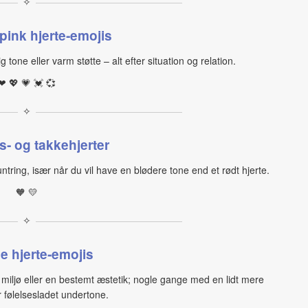
✧
pink hjerte‑emojis
g tone eller varm støtte – alt efter situation og relation.
❤ 💖 💗 💓 💞
✧
‑ og takkehjerter
untring, især når du vil have en blødere tone end et rødt hjerte.
🧡 💛
✧
e hjerte‑emojis
iljø eller en bestemt æstetik; nogle gange med en lidt mere
r følelsesladet undertone.