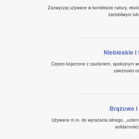
Zazwyczaj używane w kontekście natury, ekolog
żartobliwym lu
Niebieskie i
Często kojarzone z zaufaniem, spokojnym ws
zależności o
Brązowe i
Używane m.in. do wyrażania silnego, „uziem
solidarności