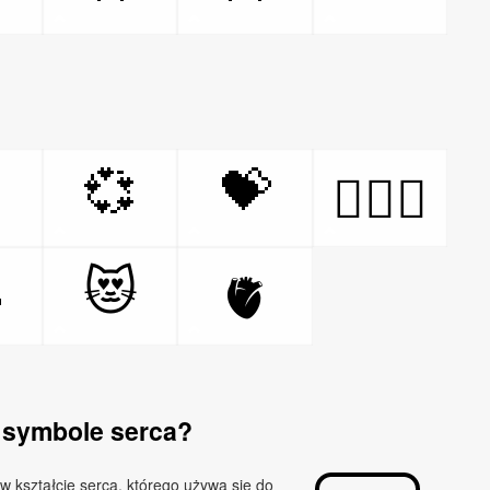

💞
💝
👩‍❤️‍👨

😻
🫀
 symbole serca?
w kształcie serca, którego używa się do