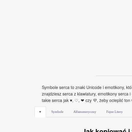
Symbole serca to znaki Unicode i emotikony, któ
znajdziesz serca z klawiatury, emotikony serca i
takie serca jak ♥, ♡, ❤ czy 💜, żeby ocieplić ton
♥
Symbole
Alfanumeryczny
Fajne Litery
Jak kopiować i