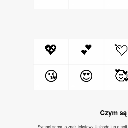
💖
💕


😘
😍
Czym są
Symbol serca to znak tekstowy Unicode lub emoji 