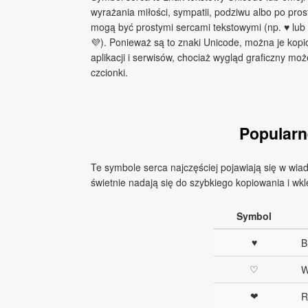
wyrażania miłości, sympatii, podziwu albo po pro
mogą być prostymi sercami tekstowymi (np. ♥ lub 
💜). Ponieważ są to znaki Unicode, można je kop
aplikacji i serwisów, chociaż wygląd graficzny moż
czcionki.
Popularn
Te symbole serca najczęściej pojawiają się w wiad
świetnie nadają się do szybkiego kopiowania i wkl
Symbol
♥
B
♡
W
❤
R