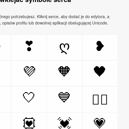
tórego potrzebujesz. Kliknij serce, aby dodać je do edytora, a
opisów profilu lub dowolnej aplikacji obsługującej Unicode.
ლ
❣
ღ
❥
💜
🧡
🖤

🤍
💙
❤️‍🔥

💟
💓
💗