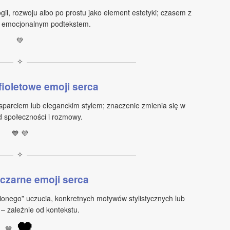
ii, rozwoju albo po prostu jako element estetyki; czasem z
b emocjonalnym podtekstem.
💚
✧
 fioletowe emoji serca
parciem lub eleganckim stylem; znaczenie zmienia się w
d społeczności i rozmowy.
💙 💜
✧
 czarne emoji serca
ionego” uczucia, konkretnych motywów stylistycznych lub
 – zależnie od kontekstu.
🖤
🤎