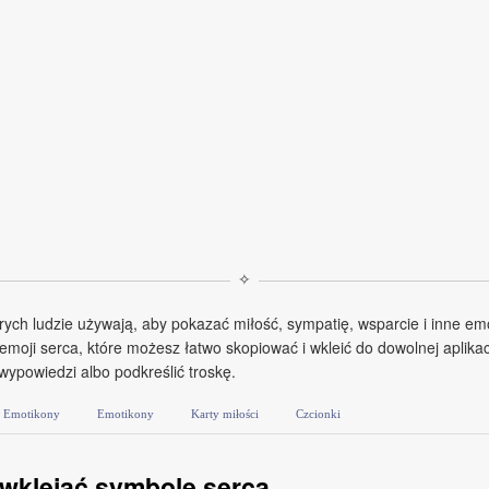
✧
rych ludzie używają, aby pokazać miłość, sympatię, wsparcie i inne emo
 emoji serca, które możesz łatwo skopiować i wkleić do dowolnej aplika
 wypowiedzi albo podkreślić troskę.
Emotikony
Emotikony
Karty miłości
Czcionki
 wklejać symbole serca