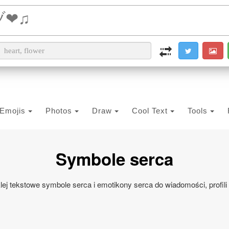
i2PDF
i2IMG
i2OCR
i2TEXT
i2SYMBOL
Emojis
Photos
Draw
Cool Text
Tools
Symbole serca
klej tekstowe symbole serca i emotikony serca do wiadomości, profili 