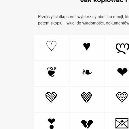
Przejrzyj siatkę serc i wybierz symbol lub emoji, k
potem skopiuj i wklej do wiadomości, dokumentów, 
♥
♡
❦
❧
❤
💚
🤎

💔

❣