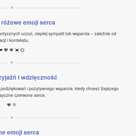
✧
 różowe emoji serca
ntycznych uczuć, ciepłej sympatii lub wsparcia – zależnie od
acji i kontekstu.
❤ 💖 💗 💓 💞
✧
zyjaźń i wdzięczność
 podziękowań i pozytywnego wsparcia, kiedy chcesz lżejszego
asyczne czerwone serce.
🧡 💛
✧
ne emoji serca