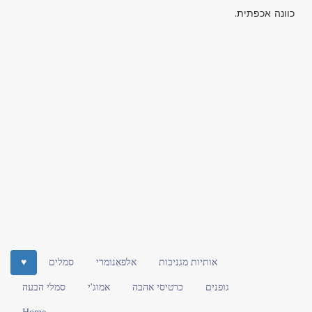
כוונה אכפתית.
אותיות מגניבות
אלפאנומרי
סמלים
♥
גופנים
כרטיסי אהבה
אמוג'י
סמלי הבעה