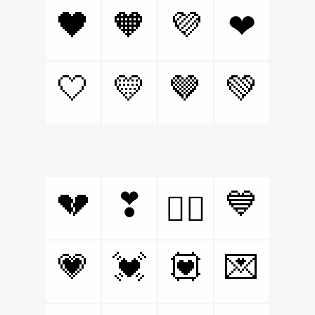
🖤
🧡
💜
❤
🤍
💛
🤎
💚
💔
💙
❣
❤️‍🔥
💗
💓
💟
💌