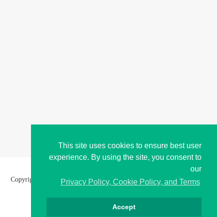
This site uses cookies to ensure best user
experience. By using the site, you consent to
our
Copyright © i2Symbol 2011-2026,
Sciweavers LLC
, USA.
194
Privacy Policy, Cookie Policy, and Terms
Accept