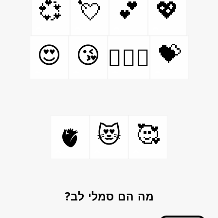
💞
💘
💕
💖
💝
😍
😘
👩‍❤️‍👨
🥰
😻
🫀
מה הם סמלי לב?