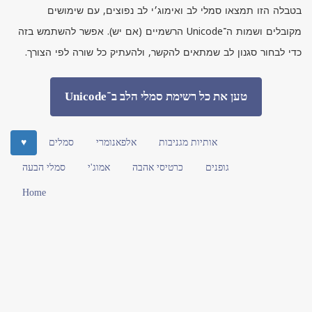
בטבלה הזו תמצאו סמלי לב ואימוג׳י לב נפוצים, עם שימושים
מקובלים ושמות ה־
Unicode
הרשמיים (אם יש). אפשר להשתמש בזה
כדי לבחור סגנון לב שמתאים להקשר, ולהעתיק כל שורה לפי הצורך.
טען את כל רשימת סמלי הלב ב־Unicode
אותיות מגניבות
אלפאנומרי
סמלים
♥
גופנים
כרטיסי אהבה
אמוג'י
סמלי הבעה
Home