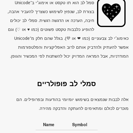
סמל לב הוא תו טקסט או אימוג׳י ב־
Unicode
בצורת לב, שנפוץ לשימוש כשצריך להעביר אהבה,
חיבה, הערכה או הדגשה רגשית. סמלי לב יכולים
להופיע כלבבות טקסט פשוטים (כמו ♥ או ♡) וגם
כאימוג׳י לב צבעוניים (כמו ❤ או 💜). בגלל שהם חלק מ־
Unicode
אפשר להעתיק ולהדביק אותם לרוב האפליקציות והפלטפורמות
המודרניות, אבל המראה המדויק יכול להשתנות לפי המכשיר והגופן.
סמלי לב פופולריים
אלה לבבות שנמצאים בשימוש יומיומי בהודעות ובפרופילים. הם
מוכרים לכולם ומתאימים להעתקה והדבקה מהירה.
Name
Symbol