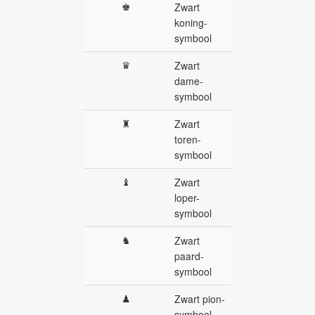
♚
Zwart
koning-
symbool
♛
Zwart
dame-
symbool
♜
Zwart
toren-
symbool
♝
Zwart
loper-
symbool
♞
Zwart
paard-
symbool
♟
Zwart pion-
symbool