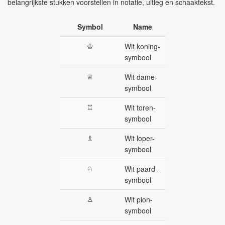
belangrijkste stukken voorstellen in notatie, uitleg en schaaktekst.
Symbol
Name
♔
Wit koning-
symbool
♕
Wit dame-
symbool
♖
Wit toren-
symbool
♗
Wit loper-
symbool
♘
Wit paard-
symbool
♙
Wit pion-
symbool