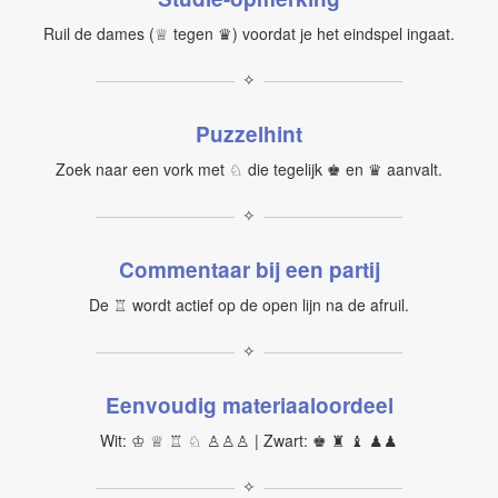
Ruil de dames (♕ tegen ♛) voordat je het eindspel ingaat.
✧
Puzzelhint
Zoek naar een vork met ♘ die tegelijk ♚ en ♛ aanvalt.
✧
Commentaar bij een partij
De ♖ wordt actief op de open lijn na de afruil.
✧
Eenvoudig materiaaloordeel
Wit: ♔ ♕ ♖ ♘ ♙♙♙ | Zwart: ♚ ♜ ♝ ♟♟
✧