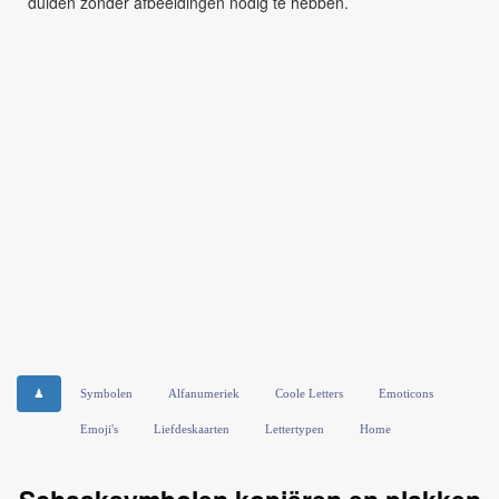
duiden zonder afbeeldingen nodig te hebben.
♟
Symbolen
Alfanumeriek
Coole Letters
Emoticons
Emoji's
Liefdeskaarten
Lettertypen
Home