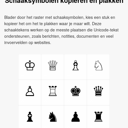
Schaaksymbolen kopiëren en plakken
Blader door het raster met schaaksymbolen, kies een stuk en
kopieer het om het te plakken waar je maar wilt. Deze
schaaktekens werken op de meeste plaatsen die Unicode-tekst
ondersteunen, zoals berichten, notities, documenten en veel
invoervelden op websites.
♔
♕
♗
♘
♙
♖
♚
♛
♝
♞
♟
♜