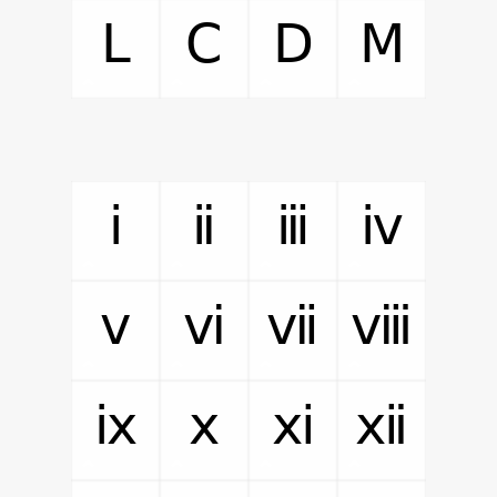
Ⅼ
Ⅽ
Ⅾ
Ⅿ
ⅰ
ⅱ
ⅲ
ⅳ
ⅴ
ⅵ
ⅶ
ⅷ
ⅸ
ⅹ
ⅺ
ⅻ