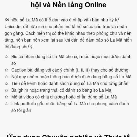
hội và Nền tảng Online
Ký hiệu số La Mã có thể dán vào ô nhập văn bản như ký tự
Unicode, rất hữu ích cho phần mô tả hồ sơ có cấu trúc và nhãn
gọn gàng. Cách hiển thị có thể khác nhau theo phông chữ và nền
tảng, nên bạn nên xem lại sau khi dán để đảm bảo số La Mã hiển
thị đúng như ý.
Bio cá nhân dùng số La Mã cho cột mốc hoặc mục được đánh
số
Caption bài đăng với các ý chính (Ⅰ, Ⅱ, Ⅲ) thay cho số thường
Nội quy nhóm hoặc thông báo được định dạng bằng số La Mã
Tiêu đề kênh hoặc danh sách dùng số La Mã cho từng phần
Bài ghim hoặc trạng thái có đánh số bằng số La Mã
Mô tả video có chia chương hoặc phần dùng số La Mã
Link portfolio gắn nhãn bằng số La Mã cho phong cách đánh
số tối giản