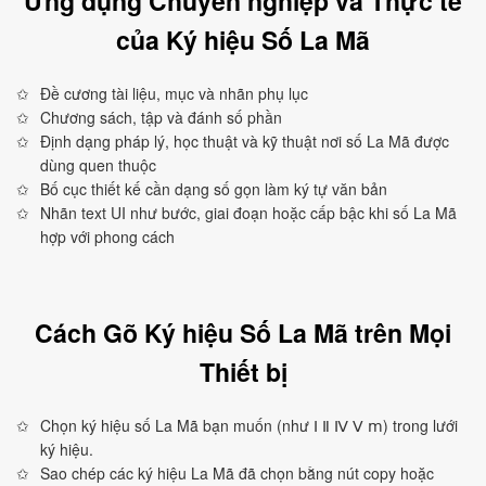
Ứng dụng Chuyên nghiệp và Thực tế
của Ký hiệu Số La Mã
Đề cương tài liệu, mục và nhãn phụ lục
Chương sách, tập và đánh số phần
Định dạng pháp lý, học thuật và kỹ thuật nơi số La Mã được
dùng quen thuộc
Bố cục thiết kế cần dạng số gọn làm ký tự văn bản
Nhãn text UI như bước, giai đoạn hoặc cấp bậc khi số La Mã
hợp với phong cách
Cách Gõ Ký hiệu Số La Mã trên Mọi
Thiết bị
Chọn ký hiệu số La Mã bạn muốn (như Ⅰ Ⅱ Ⅳ Ⅴ ⅿ) trong lưới
ký hiệu.
Sao chép các ký hiệu La Mã đã chọn bằng nút copy hoặc