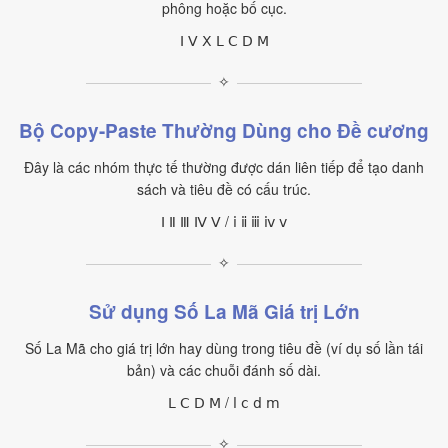
phông hoặc bố cục.
Ⅰ Ⅴ Ⅹ Ⅼ Ⅽ Ⅾ Ⅿ
✧
Bộ Copy-Paste Thường Dùng cho Đề cương
Đây là các nhóm thực tế thường được dán liên tiếp để tạo danh
sách và tiêu đề có cấu trúc.
Ⅰ Ⅱ Ⅲ Ⅳ Ⅴ / ⅰ ⅱ ⅲ ⅳ ⅴ
✧
Sử dụng Số La Mã Giá trị Lớn
Số La Mã cho giá trị lớn hay dùng trong tiêu đề (ví dụ số lần tái
bản) và các chuỗi đánh số dài.
Ⅼ Ⅽ Ⅾ Ⅿ / ⅼ ⅽ ⅾ ⅿ
✧