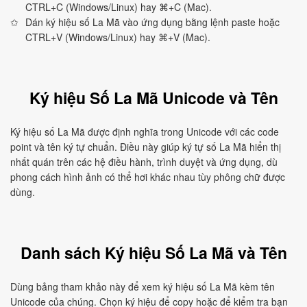
CTRL+C (Windows/Linux) hay ⌘+C (Mac).
Dán ký hiệu số La Mã vào ứng dụng bằng lệnh paste hoặc
CTRL+V (Windows/Linux) hay ⌘+V (Mac).
Ký hiệu Số La Mã Unicode và Tên
Ký hiệu số La Mã được định nghĩa trong Unicode với các code
point và tên ký tự chuẩn. Điều này giúp ký tự số La Mã hiển thị
nhất quán trên các hệ điều hành, trình duyệt và ứng dụng, dù
phong cách hình ảnh có thể hơi khác nhau tùy phông chữ được
dùng.
Danh sách Ký hiệu Số La Mã và Tên
Dùng bảng tham khảo này để xem ký hiệu số La Mã kèm tên
Unicode của chúng. Chọn ký hiệu để copy hoặc để kiểm tra bạn