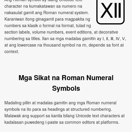
character na kumakatawan sa numero na
nakasulat gamit ang Roman numeral system.
Karaniwan itong ginagamit para magpakita ng
numbers sa klasik o formal na format, tulad ng
section labels, volume numbers, event editions, at decorative
numbering sa titles. Ilan sa mga madalas gamitin ay Ⅰ, Ⅱ, Ⅲ, Ⅳ, Ⅴ,
at ang lowercase na thousand symbol na ⅿ, depende sa font at
context.
Mga Sikat na Roman Numeral
Symbols
Madaling piliin at madalas gamitin ang mga Roman numeral
symbols na ito para sa headings at structured numbering.
Malawak ang support sa kanila bilang Unicode text characters at
kadalasan puwedeng i-paste sa common editors at platforms.