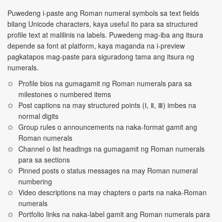
Puwedeng i-paste ang Roman numeral symbols sa text fields
bilang Unicode characters, kaya useful ito para sa structured
profile text at malilinis na labels. Puwedeng mag-iba ang itsura
depende sa font at platform, kaya maganda na i-preview
pagkatapos mag-paste para siguradong tama ang itsura ng
numerals.
Profile bios na gumagamit ng Roman numerals para sa
milestones o numbered items
Post captions na may structured points (Ⅰ, Ⅱ, Ⅲ) imbes na
normal digits
Group rules o announcements na naka-format gamit ang
Roman numerals
Channel o list headings na gumagamit ng Roman numerals
para sa sections
Pinned posts o status messages na may Roman numeral
numbering
Video descriptions na may chapters o parts na naka‑Roman
numerals
Portfolio links na naka‑label gamit ang Roman numerals para