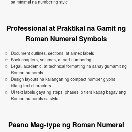
sa minimal na numbering style
Professional at Praktikal na Gamit ng
Roman Numeral Symbols
Document outlines, sections, at annex labels
Book chapters, volumes, at part numbering
Legal, academic, at technical formatting na sanay gumamit ng
Roman numerals
Design layouts na kailangan ng compact number glyphs
bilang text characters
UI text labels gaya ng steps, phases, o tiers kapag bagay ang
Roman numerals sa style
Paano Mag-type ng Roman Numeral