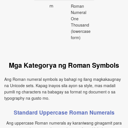
ⅿ
Roman
Numeral
One
Thousand
(lowercase
form)
Mga Kategorya ng Roman Symbols
Ang Roman numeral symbols ay bahagi ng ilang magkakaugnay
na Unicode sets. Kapag inayos sila ayon sa style, mas madali
pumili ng characters na babagay sa format ng document o sa
typography na gusto mo.
Standard Uppercase Roman Numerals
Ang uppercase Roman numerals ay karaniwang ginagamit para