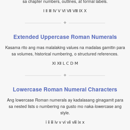
sa chapter numbers, outlines, at formal labels.
Ⅰ Ⅱ Ⅲ Ⅳ Ⅴ Ⅵ Ⅶ Ⅷ Ⅸ Ⅹ
✧
Extended Uppercase Roman Numerals
Kasama rito ang mas malalaking values na madalas gamitin para
sa volumes, historical numbering, o structured references.
Ⅺ Ⅻ Ⅼ Ⅽ Ⅾ Ⅿ
✧
Lowercase Roman Numeral Characters
Ang lowercase Roman numerals ay kadalasang ginagamit para
sa nested lists o numbering na gusto mo naka-lowercase ang
style.
ⅰ ⅱ ⅲ ⅳ ⅴ ⅵ ⅶ ⅷ ⅸ ⅹ