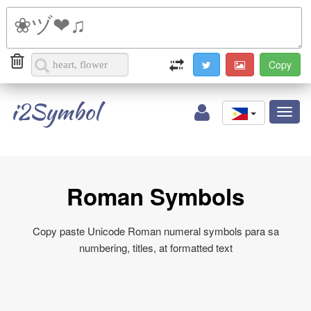
i2Symbol
Toggl
naviga
Roman Symbols
Copy paste Unicode Roman numeral symbols para sa
numbering, titles, at formatted text