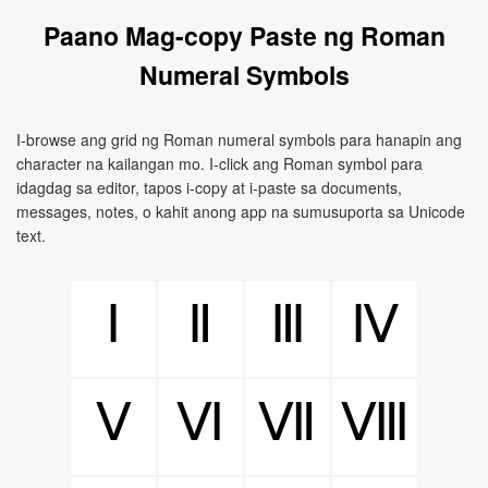
Paano Mag-copy Paste ng Roman
Numeral Symbols
I-browse ang grid ng Roman numeral symbols para hanapin ang
character na kailangan mo. I-click ang Roman symbol para
idagdag sa editor, tapos i-copy at i-paste sa documents,
messages, notes, o kahit anong app na sumusuporta sa Unicode
text.
Ⅰ
Ⅱ
Ⅲ
Ⅳ
Ⅴ
Ⅵ
Ⅶ
Ⅷ