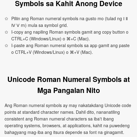
Symbols sa Kahit Anong Device
Piliin ang Roman numeral symbols na gusto mo (tulad ng Ⅰ Ⅱ
Ⅳ Ⅴ ⅿ) mula sa symbol grid.
I-copy ang napiling Roman symbols gamit ang copy button o
CTRL+C (Windows/Linux) o ⌘+C (Mac).
I-paste ang Roman numeral symbols sa app gamit ang paste
o CTRL+V (Windows/Linux) o ⌘+V (Mac).
Unicode Roman Numeral Symbols at
Mga Pangalan Nito
Ang Roman numeral symbols ay may nakatakdang Unicode code
points at standard character names. Dahil dito, nananatiling
consistent ang Roman numeral characters sa iba't ibang
operating systems, browsers, at applications, kahit na puwedeng
bahagyang mag-iba ang itsura depende sa font na ginagamit.