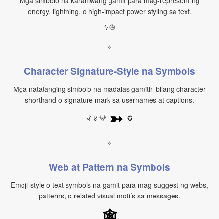
Mga simbolo na karaniwang gamit para mag-represent ng
energy, lightning, o high-impact power styling sa text.
ϟ ✇
✧
Character Signature-Style na Symbols
Mga natatanging simbolo na madalas gamitin bilang character
shorthand o signature mark sa usernames at captions.
➳
꘩ ४ 𖤍
✪
✧
Web at Pattern na Symbols
Emoji-style o text symbols na gamit para mag-suggest ng webs,
patterns, o related visual motifs sa messages.
🕸