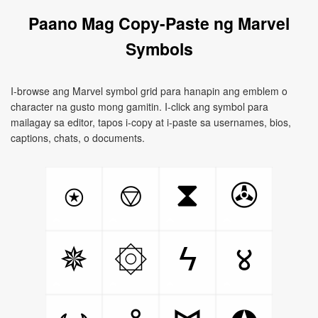
Paano Mag Copy-Paste ng Marvel
Symbols
I-browse ang Marvel symbol grid para hanapin ang emblem o
character na gusto mong gamitin. I-click ang symbol para
mailagay sa editor, tapos i-copy at i-paste sa usernames, bios,
captions, chats, o documents.
⍟
⎊
⧗
✇
۞
ϟ
४
✵