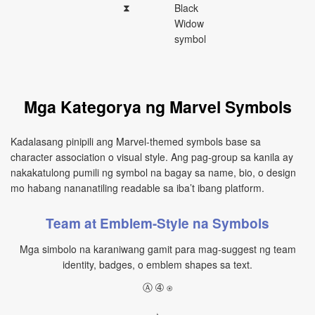
⧗
Black
Widow
symbol
Mga Kategorya ng Marvel Symbols
Kadalasang pinipili ang Marvel-themed symbols base sa
character association o visual style. Ang pag-group sa kanila ay
nakakatulong pumili ng symbol na bagay sa name, bio, o design
mo habang nananatiling readable sa iba’t ibang platform.
Team at Emblem-Style na Symbols
Mga simbolo na karaniwang gamit para mag-suggest ng team
identity, badges, o emblem shapes sa text.
Ⓐ ➃ ⍟