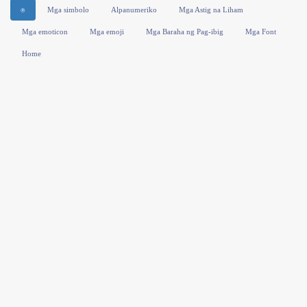
⍟
Mga simbolo
Alpanumeriko
Mga Astig na Liham
Mga emoticon
Mga emoji
Mga Baraha ng Pag-ibig
Mga Font
Home