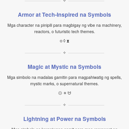
✧
Armor at Tech-Inspired na Symbols
Mga character na pinipili para magbigay ng vibe na machinery,
reactors, o futuristic tech themes.
⎊ ◊ ⧗
✧
Magic at Mystic na Symbols
Mga simbolo na madalas gamitin para magpahiwatig ng spells,
mystic marks, o supernatural themes.
۞ ✵ ᗢ
✧
Lightning at Power na Symbols