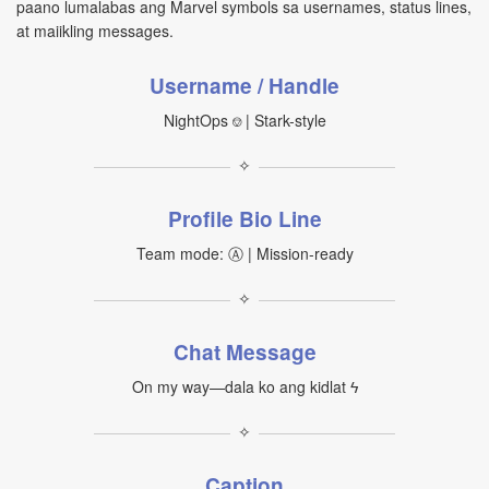
paano lumalabas ang Marvel symbols sa usernames, status lines,
at maiikling messages.
Username / Handle
NightOps ⎊ | Stark-style
✧
Profile Bio Line
Team mode: Ⓐ | Mission-ready
✧
Chat Message
On my way—dala ko ang kidlat ϟ
✧
Caption