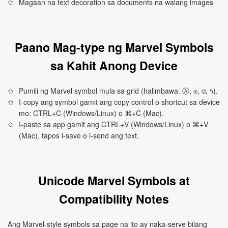
Magaan na text decoration sa documents na walang images
Paano Mag-type ng Marvel Symbols
sa Kahit Anong Device
Pumili ng Marvel symbol mula sa grid (halimbawa: Ⓐ, ⍟, ⎊, ϟ).
I-copy ang symbol gamit ang copy control o shortcut sa device
mo: CTRL+C (Windows/Linux) o ⌘+C (Mac).
I-paste sa app gamit ang CTRL+V (Windows/Linux) o ⌘+V
(Mac), tapos i-save o i-send ang text.
Unicode Marvel Symbols at
Compatibility Notes
Ang Marvel-style symbols sa page na ito ay naka-serve bilang