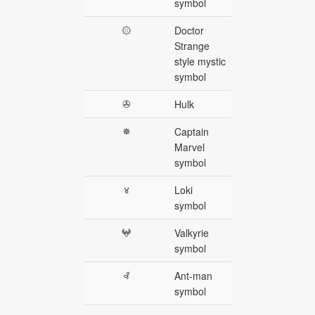
symbol
۞
Doctor
Strange
style mystic
symbol
✇
Hulk
✵
Captain
Marvel
symbol
४
Loki
symbol
𖤍
Valkyrie
symbol
꘩
Ant-man
symbol