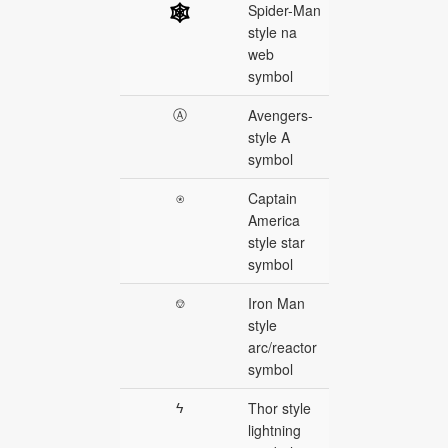
Spider-Man
🕸
style na
web
symbol
Ⓐ
Avengers-
style A
symbol
⍟
Captain
America
style star
symbol
⎊
Iron Man
style
arc/reactor
symbol
ϟ
Thor style
lightning