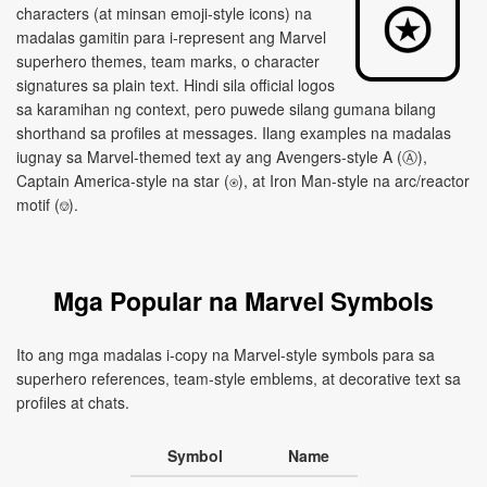
characters (at minsan emoji-style icons) na
madalas gamitin para i-represent ang Marvel
superhero themes, team marks, o character
signatures sa plain text. Hindi sila official logos
sa karamihan ng context, pero puwede silang gumana bilang
shorthand sa profiles at messages. Ilang examples na madalas
iugnay sa Marvel-themed text ay ang Avengers-style A (Ⓐ),
Captain America-style na star (⍟), at Iron Man-style na arc/reactor
motif (⎊).
Mga Popular na Marvel Symbols
Ito ang mga madalas i-copy na Marvel-style symbols para sa
superhero references, team-style emblems, at decorative text sa
profiles at chats.
Symbol
Name