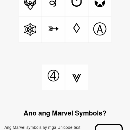
꘩
ᗢ
✪
𖤍
◊
➳
Ⓐ
🕸️
➃
⩔
Ano ang Marvel Symbols?
Ang Marvel symbols ay mga Unicode text