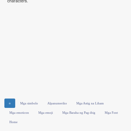
characters.
⍟
Mga simbolo
Alpanumeriko
Mga Astig na Liham
Mga emoticon
Mga emoji
Mga Baraha ng Pag-ibig
Mga Font
Home