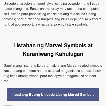
Unicode characters at emoji-style icons na puwede mong i-copy
paste bilang text. Bawat character ay may unique na code point
sa Unicode para panatilihing consistent ang text sa iba’t ibang
devices; pero puwedeng mag-iba ang itsura depende sa platform,
font, at app support, lalo na para sa emoji-style symbols.
Listahan ng Marvel Symbols at
Karaniwang Kahulugan
Gamitin ang listahang ito para makita ang Marvel-related symbols
kasama ang common names at usual na gamit nila sa text. I-click
ang kahit anong symbol para makopya at magamit sa content
mo.
I-load ang Buong Unicode List ng Marvel Symbols