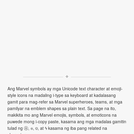
✧
Ang Marvel symbols ay mga Unicode text character at emoji-
style icons na madaling i-type sa keyboard at kadalasang
gamit para mag-refer sa Marvel superheroes, teams, at mga
pamilyar na emblem shapes sa plain text. Sa page na ito,
makikita mo ang Marvel emojis, symbols, at emoticons na
puwede mong i-copy paste, kasama ang mga madalas gamitin
tulad ng Ⓐ, ⍟, ⎊, at ϟ kasama ng iba pang related na