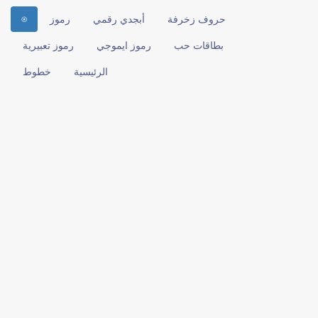
⍟
حروف زخرفة
أبجدي رقمي
رموز
بطاقات حب
رموز ايموجي
رموز تعبيرية
الرئيسية
خطوط