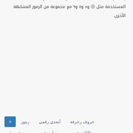
المستخدمة مثل Ⓐ و⍟ و⎊ وϟ مع مجموعة من الرموز المشابهة
الأخرى.
⍟
حروف زخرفة
أبجدي رقمي
رموز
بطاقات حب
رموز ايموجي
رموز تعبيرية