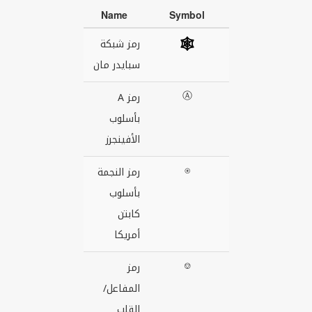
Name
Symbol
رمز شبكة
🕸
سبايدر مان
Ⓐ
رمز A
بأسلوب
الأفينجرز
⍟
رمز النجمة
بأسلوب
كابتن
أمريكا
⎊
رمز
المفاعل/
القلب