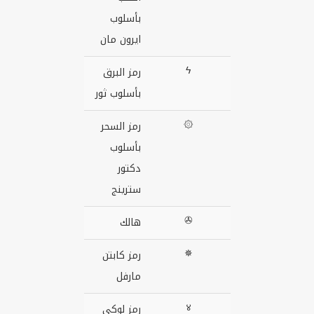
بأسلوب
ايرون مان
ϟ
رمز البرق
بأسلوب ثور
۞
رمز السحر
بأسلوب
دكتور
سترينج
✇
هالك
✵
رمز كابتن
مارفل
४
رمز لوكي