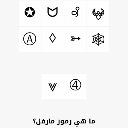
ᗢ
꘩
✪
𖤍
◊
➳
Ⓐ
🕸️
➃
⩔
ما هي رموز مارفل؟