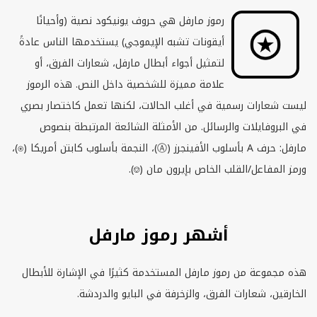
رموز مارفل هي حروف يونيكود نصية (وأحيانًا
أيقونات تشبه الإيموجي) يستخدمها الناس عادةً
لتمثيل أجواء أبطال مارفل، شعارات الفرق، أو
علامة مميزة للشخصية داخل النص. هذه الرموز
ليست شعارات رسمية في أغلب الحالات، لكنها تعمل كاختصار بصري
في البروفايلات والرسائل. من الأمثلة الشائعة المرتبطة بنصوص
مارفل: حرف
A
بأسلوب الأفينجرز (Ⓐ)، النجمة بأسلوب كابتن أمريكا (⍟)،
ورمز المفاعل/القلب الخاص بإيرون مان (⎊).
أشهر رموز مارفل
هذه مجموعة من رموز مارفل المستخدمة كثيرًا في الإشارة للأبطال
الخارقين، شعارات الفرق، والزخرفة في البايو والدردشة.