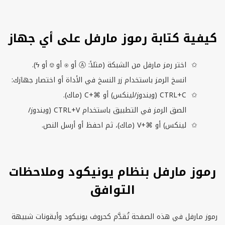
كيفية كتابة رموز مارفل على أي جهاز
اختر رمز مارفل من الشبكة (مثلاً: Ⓐ أو ⍟ أو ⎊ أو ϟ).
انسخ الرمز باستخدام زر النسخ في الأداة أو اختصار جهازك:
CTRL+C
(ويندوز/لينكس) أو ⌘+
C
(ماك).
الصق الرمز في التطبيق باستخدام
CTRL+V
(ويندوز/
لينكس) أو ⌘+
V
(ماك)، ثم احفظ أو أرسل النص.
رموز مارفل بنظام يونيكود وملاحظات
التوافق
رموز مارفل في هذه الصفحة تُقدَّم كحروف يونيكود وأيقونات شبيهة