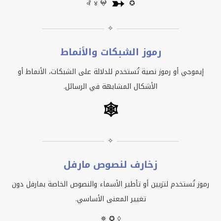
➳
꘩ ४ 𖤍
✪
✧
رموز الشبكات والأنماط
إيموجي أو رموز نصية تُستخدم للدلالة على الشبكات، الأنماط أو
الأشكال المشابهة في الرسائل.
🕸
✧
زخارف لنصوص مارفل
رموز تُستخدم لتزيين أو تأطير الأسماء والنصوص الخاصة بمارفل دون
تغيير المعنى الأساسي.
✵ ✪ ◊