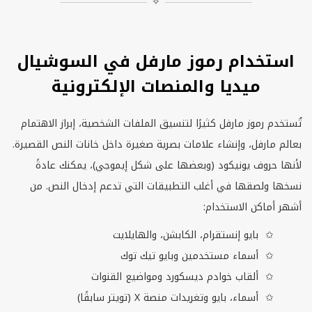
✧
استخدام رموز مارفل في السوشيال
ميديا والمنصات الإلكترونية
تُستخدم رموز مارفل كثيرًا لتنسيق الملفات الشخصية، إبراز الاهتمام
بعالم مارفل، وإنشاء علامات بصرية صغيرة داخل خانات النص القصيرة.
لأنها حروف يونيكود (وبعضها على شكل إيموجي)، يمكنك عادةً
نسخها ولصقها في أغلب التطبيقات التي تدعم إدخال النص. من
أشهر أماكن الاستخدام:
بايو إنستقرام، الكابشن، والهايلايت
أسماء مستخدمين وبايو تيك توك
ألقاب خوادم ديسكورد ومواضيع القنوات
أسماء، بايو وتغريدات منصة
X
(تويتر سابقًا)