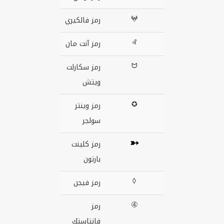
𖤍
رمز فالكيري
꘩
رمز آنت مان
ᗢ
رمز سكارلت
ويتش
✪
رمز وينتر
سولجر
➳
رمز كلينت
بارتون
◊
رمز فيجن
➃
رمز
فانتاستك