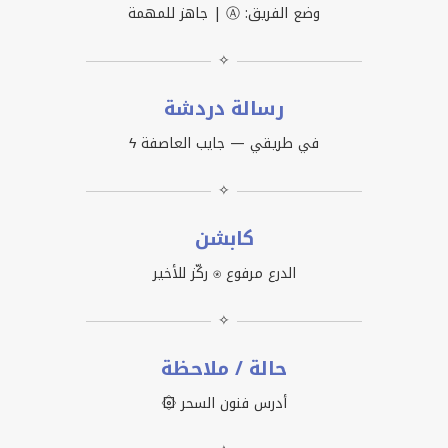
وضع الفريق: Ⓐ | جاهز للمهمة
✧
رسالة دردشة
في طريقي — جايب العاصفة ϟ
✧
كابشن
الدرع مرفوع ⍟ ركّز للأخير
✧
حالة / ملاحظة
أدرس فنون السحر ۞