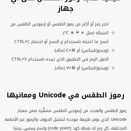
جهاز
اختر رمز أو أكثر من رموز الطقس أو إيموجي الطقس من
الشبكة (مثل ☀ ☔ ❄ ℃).
انسخ ما اخترته باستخدام زر النسخ أو اختصار
CTRL+C
(ويندوز/لينكس) أو ⌘+
C
(ماك).
الصق الرمز في التطبيق الذي تريده باستخدام
CTRL+V
(ويندوز/لينكس) أو ⌘+
V
(ماك).
رموز الطقس في Unicode ومعانيها
رموز الطقس والعديد من إيموجي الطقس مشفَّرة ضمن معيار
Unicode
، الذي يوفر طريقة موحدة لتمثيل الحروف والرموز عبر الأنظمة
المختلفة. كل رمز له نقطة كود (
point
code
) واسم رسمي، بينما