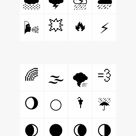
🌨
🌩
⛈
🌧
💥
🔥
🌬
⚡
🌈
💨
🌫
🌪
🌂
🌖
🌕
☔
🌒
🌑
🌘
🌗