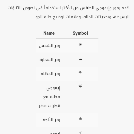
هذه رموز وإيموجي الطقس من الأكثر استخداماً في نصوص التنبؤات
البسيطة، وتحديثات الحالة، وعلامات توضيح حالة الجو.
Name
Symbol
☀
رمز الشمس
☁
رمز السحابة
☂
رمز المظلة
☔
إيموجي
مظلة مع
قطرات مطر
❄
رمز الثلجة
⚡
إيموجي