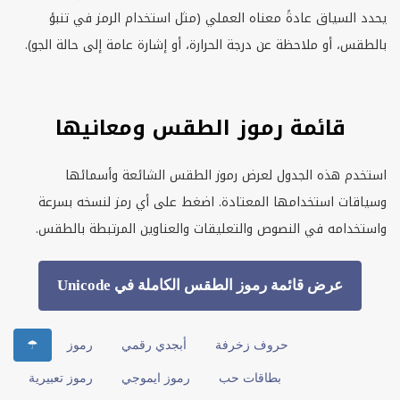
يحدد السياق عادةً معناه العملي (مثل استخدام الرمز في تنبؤ
بالطقس، أو ملاحظة عن درجة الحرارة، أو إشارة عامة إلى حالة الجو).
قائمة رموز الطقس ومعانيها
استخدم هذه الجدول لعرض رموز الطقس الشائعة وأسمائها
وسياقات استخدامها المعتادة. اضغط على أي رمز لنسخه بسرعة
واستخدامه في النصوص والتعليقات والعناوين المرتبطة بالطقس.
عرض قائمة رموز الطقس الكاملة في Unicode
حروف زخرفة
أبجدي رقمي
رموز
☂
بطاقات حب
رموز ايموجي
رموز تعبيرية