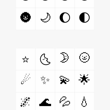
🌚
🌙
🌔
🌓
🌛
🌝
⭐
🌜
✨
💫
🌟
☄
🌌
🌊
💦
💧