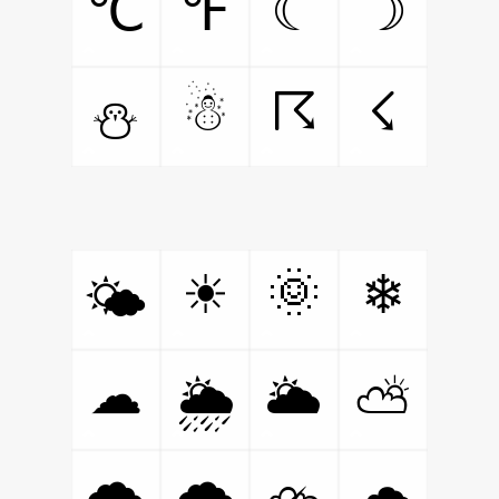
℃
℉
☾
☽
☃
☈
☇
⛄
🌞
☀
❄
🌤
☁
🌦
🌥
⛅