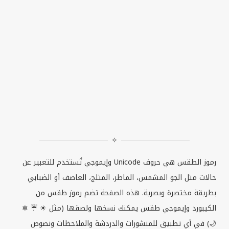
✧
رموز الطقس هي حروف
Unicode
وإيموجي تُستخدم للتعبير عن
حالات مثل الجو المشمس، الماطر، المثلج، العاصف أو الضبابي
بطريقة مختصرة وبصرية. هذه الصفحة تضم رموز طقس من
الكيبورد وإيموجي طقس يمكنك نسخها ولصقها (مثل ☀ ☔ ❄
🌙) في أي تطبيق للمنشورات والدردشة والملاحظات ونصوص