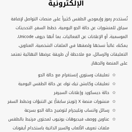
الإلكترونية
تُستخدم رموز وإيموجي الطقس كثيراً على منصات التواصل لإضافة
سياق للمنشورات عن حالة الجو اليومية، خطط السفر، التحديثات
الموسمية، أو الإعلانات عن الفعاليات. بما أنها حروف
Unicode
،
يمكنك غالباً نسخها ولصقها في الملفات الشخصية، العناوين،
التعليقات والرسائل، مع ملاحظة أن طريقة عرضها النهائية تعتمد
على المنصة والجهاز.
تعليقات وستوري إنستغرام مع حالة الجو
تعليقات وكابشن تيك توك عن حالة الطقس اليومية
حالة ديسكورد وإعلانات السيرفر
منشورات منصة
X
(تويتر سابقاً) عن التنبؤات وخطط السفر
رسائل واتساب وتليجرام لتوضيح حالة الجو بسرعة
عناوين ووصف فيديوهات يوتيوب لمحتوى مرتبط بالطقس
ملفات تعريف الألعاب والسير الذاتية باستخدام أيقونات