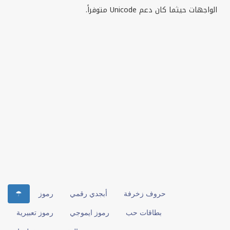
الواجهات حيثما كان دعم
Unicode
متوفراً.
حروف زخرفة
أبجدي رقمي
رموز
☂
بطاقات حب
رموز ايموجي
رموز تعبيرية