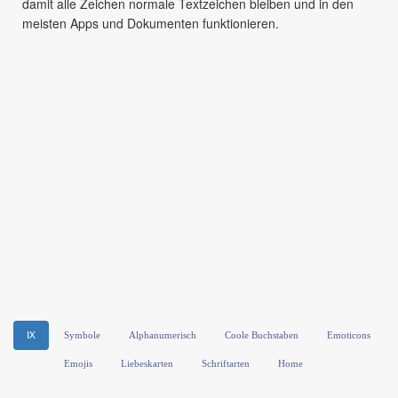
damit alle Zeichen normale Textzeichen bleiben und in den
meisten Apps und Dokumenten funktionieren.
Ⅸ
Symbole
Alphanumerisch
Coole Buchstaben
Emoticons
Emojis
Liebeskarten
Schriftarten
Home