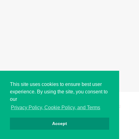
This site uses cookies to ensure best user
experience. By using the site, you consent to
our
Copyright © i2Symbol 2011-2026,
Sciweavers LLC
, USA.
192
Privacy Policy, Cookie Policy, and Terms
Accept
Privacy
Cookies
Terms
Contact
About