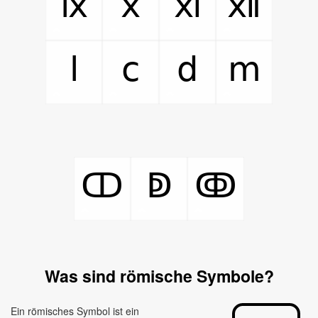
ⅸ
ⅹ
ⅺ
ⅻ
ⅼ
ⅽ
ⅾ
ⅿ
ↀ
ↁ
ↂ
Was sind römische Symbole?
Ein römisches Symbol ist ein