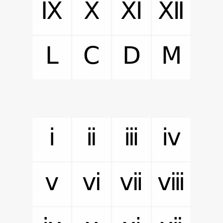
Ⅸ
Ⅹ
Ⅺ
Ⅻ
Ⅼ
Ⅽ
Ⅾ
Ⅿ
ⅰ
ⅱ
ⅲ
ⅳ
ⅴ
ⅵ
ⅶ
ⅷ