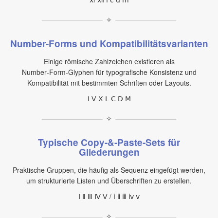
✧
Number‑Forms und Kompatibilitätsvarianten
Einige römische Zahlzeichen existieren als
Number‑Form‑Glyphen für typografische Konsistenz und
Kompatibilität mit bestimmten Schriften oder Layouts.
Ⅰ Ⅴ Ⅹ Ⅼ Ⅽ Ⅾ Ⅿ
✧
Typische Copy‑&‑Paste‑Sets für
Gliederungen
Praktische Gruppen, die häufig als Sequenz eingefügt werden,
um strukturierte Listen und Überschriften zu erstellen.
Ⅰ Ⅱ Ⅲ Ⅳ Ⅴ / ⅰ ⅱ ⅲ ⅳ ⅴ
✧