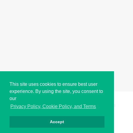
This site uses cookies to ensure best user
experience. By using the site, you consent to
our
Copyright © i2Symbol 2011-2026,
Sciweavers LLC
, USA.
191
Privacy Policy, Cookie Policy, and Terms
Accept
Privacy
Cookies
Terms
Contact
About