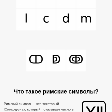
ⅼ
ⅽ
ⅾ
ⅿ
ↀ
ↁ
ↂ
Что такое римские символы?
Римский символ — это текстовый
Юникод‑знак, который показывает число в