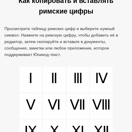
Как копировать и вставлять
римские цифры
Просмотрите таблицу римских цифр и выберите нужный
символ. Нажмите на римскую цифру, чтобы добавить её в
редактор, затем скопируйте и вставьте в документы,
сообщения, заметки или любое приложение, которое
поддерживает Юникод‑текст.
Ⅰ
Ⅱ
Ⅲ
Ⅳ
Ⅴ
Ⅵ
Ⅶ
Ⅷ
Ⅸ
Ⅹ
Ⅺ
Ⅻ