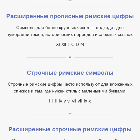
✧
Расширенные прописные римские цифры
Символы для более крупных чисел — подходят для
нумерации томов, исторических периодов и сложных ссылок.
Ⅺ Ⅻ Ⅼ Ⅽ Ⅾ Ⅿ
✧
Строчные римские символы
Строчные римские цифры часто используют для вложенных
списков и там, где нужен стиль с маленькими буквами.
ⅰ ⅱ ⅲ ⅳ ⅴ ⅵ ⅶ ⅷ ⅸ ⅹ
✧
Расширенные строчные римские цифры