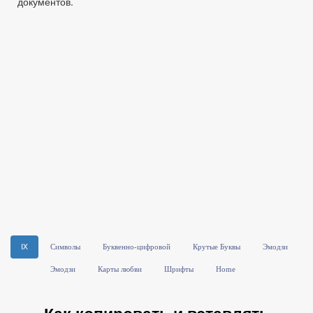
документов.
Ⅸ
Символы
Буквенно-цифровой
Крутые Буквы
Эмодзи
Эмодзи
Карты любви
Шрифты
Home