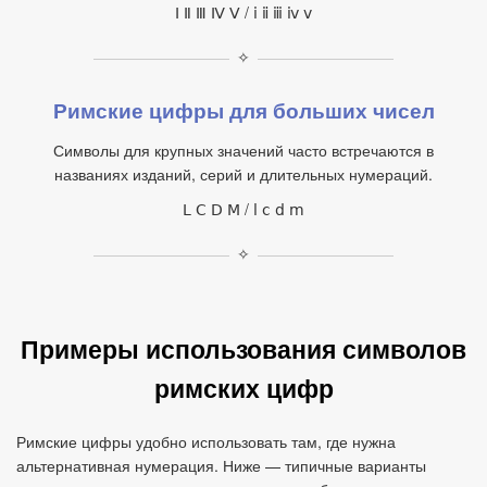
Ⅰ Ⅱ Ⅲ Ⅳ Ⅴ / ⅰ ⅱ ⅲ ⅳ ⅴ
✧
Римские цифры для больших чисел
Символы для крупных значений часто встречаются в
названиях изданий, серий и длительных нумераций.
Ⅼ Ⅽ Ⅾ Ⅿ / ⅼ ⅽ ⅾ ⅿ
✧
Примеры использования символов
римских цифр
Римские цифры удобно использовать там, где нужна
альтернативная нумерация. Ниже — типичные варианты