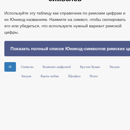
Используйте эту таблицу как справочник по римским цифрам и
их Юникод‑названиям. Нажмите на символ, чтобы скопировать
его или убедиться, что используете нужный вариант римской
цифры.
Показать полный список Юникод‑символов римских 
Ⅸ
Символы
Буквенно-цифровой
Крутые Буквы
Эмодзи
Эмодзи
Карты любви
Шрифты
Home