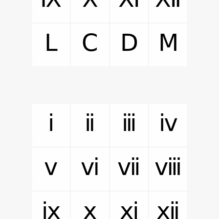
Ⅼ
Ⅽ
Ⅾ
Ⅿ
ⅰ
ⅱ
ⅲ
ⅳ
ⅴ
ⅵ
ⅶ
ⅷ
ⅸ
ⅹ
ⅺ
ⅻ