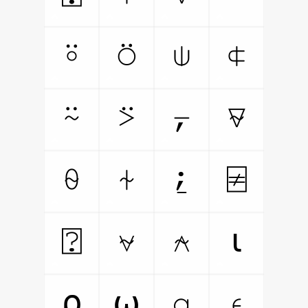
⍤
⍥
⍦
⍧
⍨
⍩
⍪
⍫
⍬
⍭
⍮
⍯
⍰
⍱
⍲
⍳
⍶
⍷
⍴
⍵