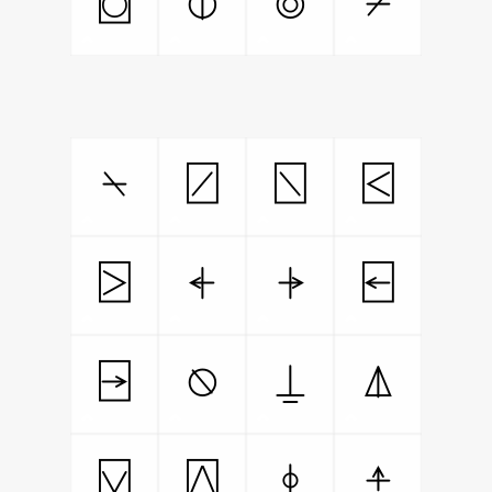
⌼
⌽
⌾
⌿
⍀
⍁
⍂
⍃
⍄
⍅
⍆
⍇
⍈
⍉
⍊
⍋
⍌
⍍
⍎
⍏