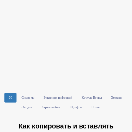
⌘
Символы
Буквенно-цифровой
Крутые Буквы
Эмодзи
Эмодзи
Карты любви
Шрифты
Home
Как копировать и вставлять