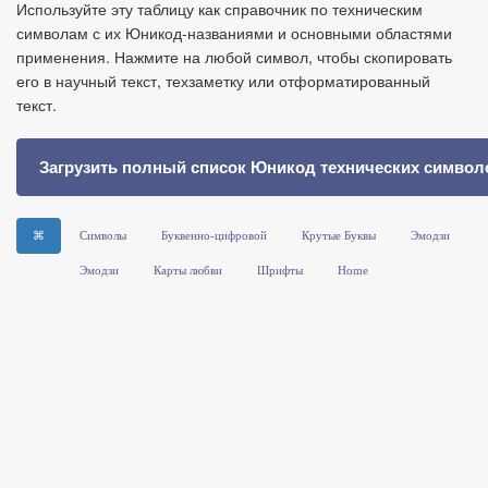
Используйте эту таблицу как справочник по техническим
символам с их Юникод‑названиями и основными областями
применения. Нажмите на любой символ, чтобы скопировать
его в научный текст, техзаметку или отформатированный
текст.
Загрузить полный список Юникод технических символ
⌘
Символы
Буквенно-цифровой
Крутые Буквы
Эмодзи
Эмодзи
Карты любви
Шрифты
Home