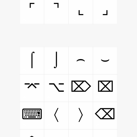
⌜
⌝
⌞
⌟
⌠
⌡
⌢
⌣
⌤
⌥
⌦
⌧
〈
〉
⌨
⌫