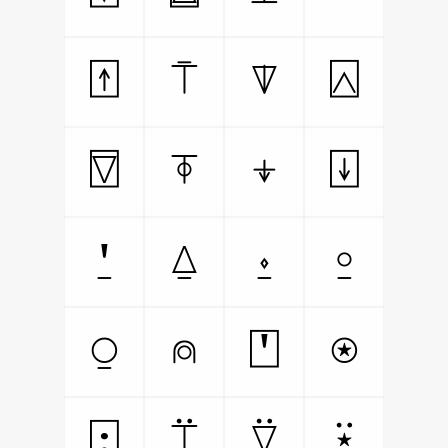
⍐
⍑
⍒
⍓
⍔
⍕
⍖
⍗
⍘
⍙
⍚
⍛
⍜
⍝
⍞
⍟
⍠
⍡
⍢
⍣