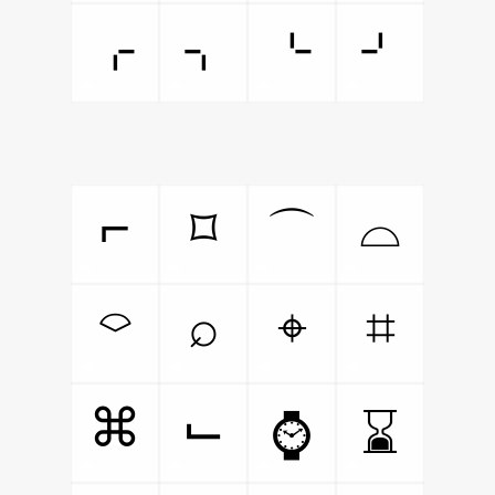
⌌
⌍
⌎
⌏
⌐
⌓
⌑
⌒
⌔
⌕
⌖
⌗
⌘
⌙
⌚
⌛