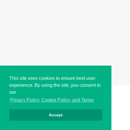
This site uses cookies to ensure best user
experience. By using the site, you consent to
our
Copyright © i2Symbol 2011-2026,
Sciweavers LLC
, USA.
192
Privacy Policy, Cookie Policy, and Terms
Accept
Privacy
Cookies
Terms
Contact
About