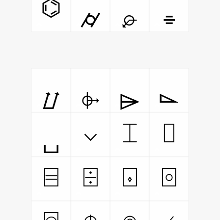
⌬
⌭
⌮
⌯
⌰
⌱
⌲
⌳
⌶
⌷
⌵
⌴
⌸
⌹
⌺
⌻