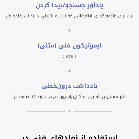
یادآور جستجو/پیدا کردن
از ⌕ برای علامت‌گذاری آیتم‌هایی که نیاز به بازبینی دارند استفاده کن
✧
ایموتیکون فنی (متنی)
﹝⌾⍒⌾﹞
✧
یادداشت درون‌خطی
کنار مقادیری که نیاز به کالیبراسیون مجدد دارند ⌬ اضافه کن
✧
استفاده از نمادهای فنی در