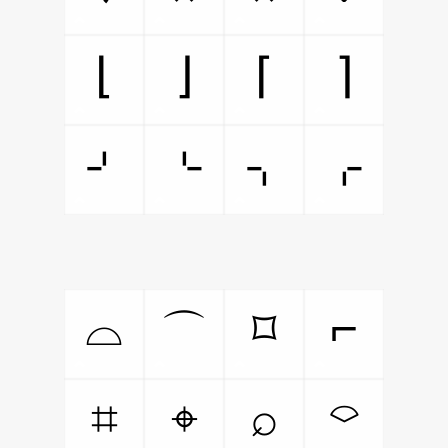
⌋
⌊
⌉
⌈
⌏
⌎
⌍
⌌
⌓
⌐
⌑
⌒
⌗
⌖
⌕
⌔