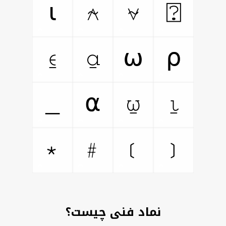
⍲
⍱
⍰
⍳
⍷
⍶
⍵
⍴
⍹
⍸
⍺
﹘
﹡
﹟
﹞
﹝
نماد فنی چیست؟