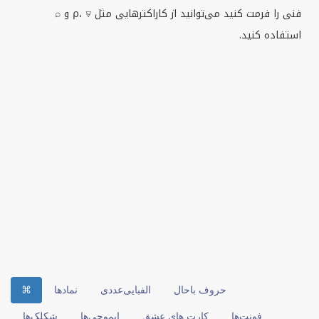
فنی را فرمت کنید می‌توانید از کاراکترهایی مثل ⍴، ⍫ و ⌕
استفاده کنید.
حروف باحال
الفبایی‌عددی
نمادها
⌘
فونت‌ها
کارت های عشق
ایموجی‌ها
شکلک‌ها