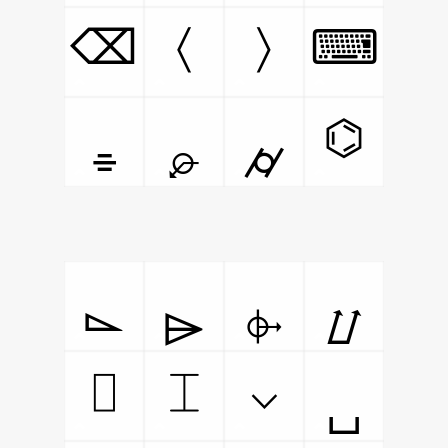
〉
〈
⌫
⌨
⌬
⌯
⌮
⌭
⌳
⌲
⌱
⌰
⌷
⌶
⌵
⌴