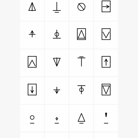
⍋
⍊
⍉
⍈
⍏
⍎
⍍
⍌
⍓
⍒
⍑
⍐
⍗
⍖
⍕
⍔
⍛
⍚
⍙
⍘