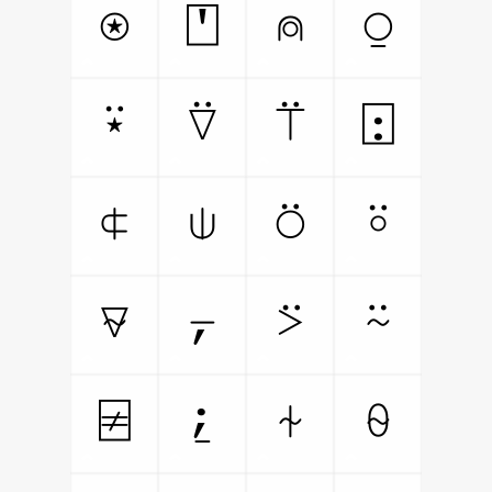
⍟
⍞
⍝
⍜
⍣
⍢
⍡
⍠
⍧
⍦
⍥
⍤
⍫
⍪
⍩
⍨
⍯
⍮
⍭
⍬