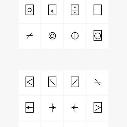
⌻
⌺
⌹
⌸
⌿
⌾
⌽
⌼
⍃
⍂
⍁
⍀
⍇
⍆
⍅
⍄