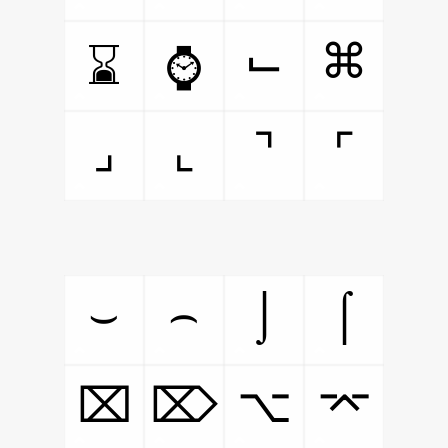
⌙
⌘
⌛
⌚
⌟
⌞
⌝
⌜
⌣
⌢
⌡
⌠
⌧
⌦
⌥
⌤