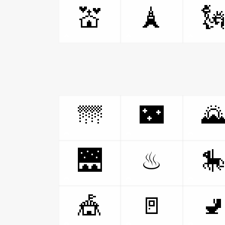
💒
🗼

🌁
🌃

🌉

♨
🎪
🚪
