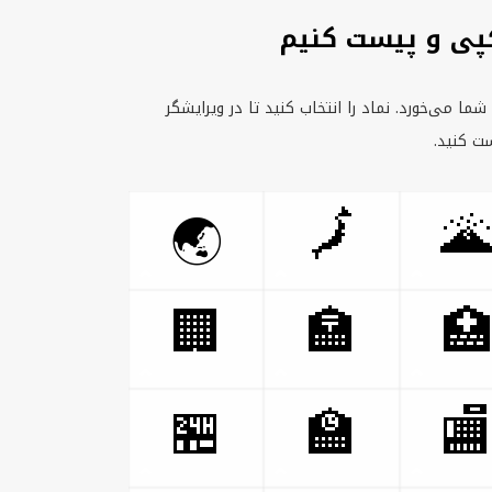
چطور نمادهای م
شبکه نمادهای مکان را ببینید و آیکونی را انتخاب
قرار بگی
🗾

🌏
🏢
🏣

🏪
🏫
