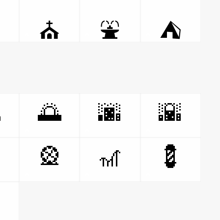

⛪
⛲
⛺

🌅
🌆
🌇

🎡
🎢
💈
