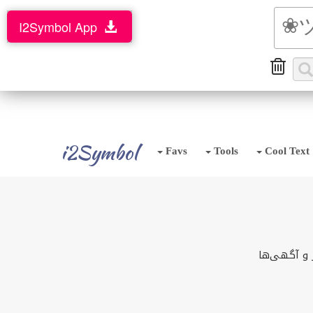
I2Symbol App
i2Symbol
Favs
Tools
Cool Text
 و آگهی‌ها