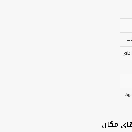
اط
داری
زرگ
ای مکان