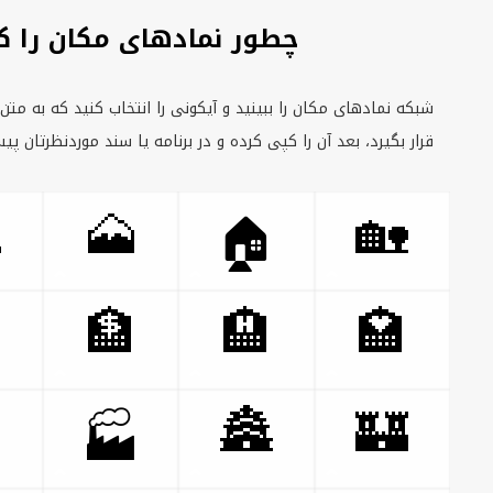
کان را کپی و پیست کنیم
 کنید که به متن شما می‌خورد. نماد را انتخاب کنید تا در ویرایشگر
رد، بعد آن را کپی کرده و در برنامه یا سند موردنظرتان پیست کنید.

🗻
🏡
🏠

🏦
🏨
🏩

🏯
🏰
🏭