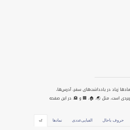
دها زیاد در یادداشت‌های سفر، آدرس‌ها،
دی است، مثل 🌏، 🏠، 🏢 و 🏨. در این صفحه
حروف باحال
الفبایی‌عددی
نمادها
🎢