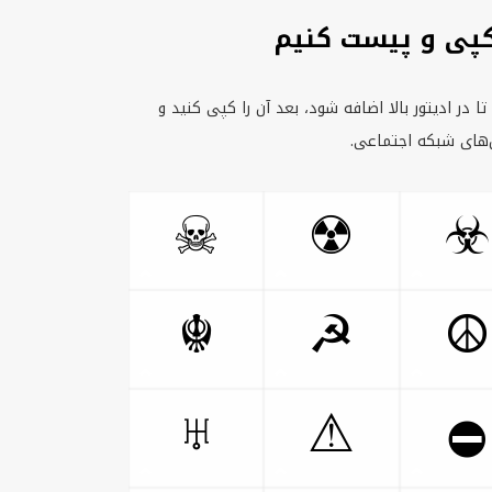
کپی و پیست کنیم
ا در ادیتور بالا اضافه شود، بعد آن را کپی کنید و
یل‌های شبکه اجتماعی.
☠
☢
☣
☬
☭
☮
♅
⚠
⛔