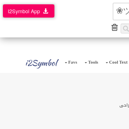
I2Symbol App
i2Symbol
Favs
Tools
Cool Text
راحی