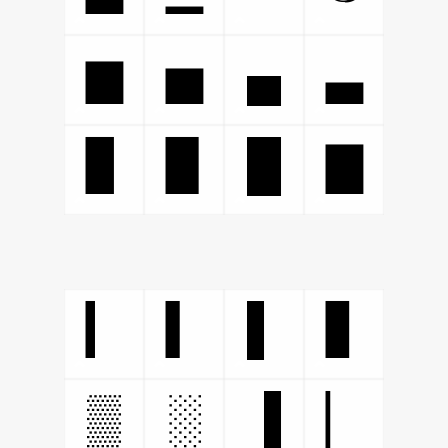
▄
▆
▅
▃
█
▊
▉
▇
▌
▎
▍
▋
▒
░
▐
▏