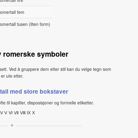
omertall fire
omertall fem
omertall tusen (liten form)
v romerske symboler
‑sett. Ved å gruppere dem etter stil kan du velge tegn som
er ute etter.
tall med store bokstaver
e til kapitler, disposisjoner og formelle etiketter.
Ⅲ Ⅳ Ⅴ Ⅵ Ⅶ Ⅷ Ⅸ Ⅹ
✧