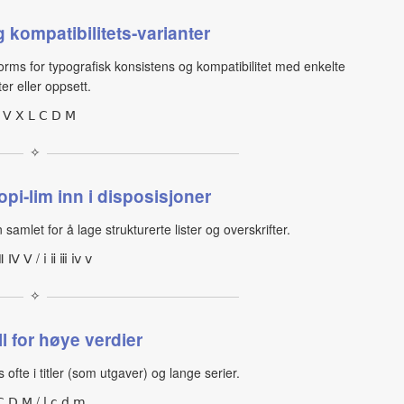
kompatibilitets‑varianter
s for typografisk konsistens og kompatibilitet med enkelte
ter eller oppsett.
Ⅰ Ⅴ Ⅹ Ⅼ Ⅽ Ⅾ Ⅿ
✧
opi‑lim inn i disposisjoner
amlet for å lage strukturerte lister og overskrifter.
Ⅲ Ⅳ Ⅴ / ⅰ ⅱ ⅲ ⅳ ⅴ
✧
l for høye verdier
s ofte i titler (som utgaver) og lange serier.
Ⅽ Ⅾ Ⅿ / ⅼ ⅽ ⅾ ⅿ