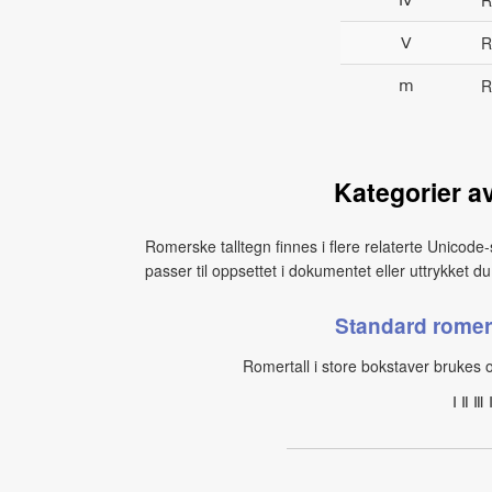
R
Ⅴ
R
ⅿ
R
Kategorier a
Romerske talltegn finnes i flere relaterte Unicode
passer til oppsettet i dokumentet eller uttrykket du 
Standard romer
Romertall i store bokstaver brukes oft
Ⅰ Ⅱ 