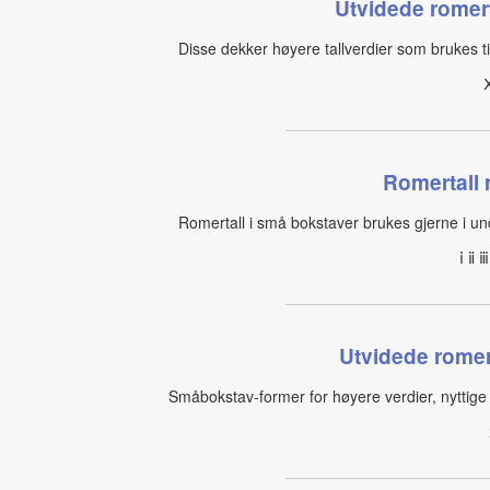
Utvidede romer
Disse dekker høyere tallverdier som brukes til
Romertall
Romertall i små bokstaver brukes gjerne i und
ⅰ ⅱ
Utvidede romer
Småbokstav‑former for høyere verdier, nyttige