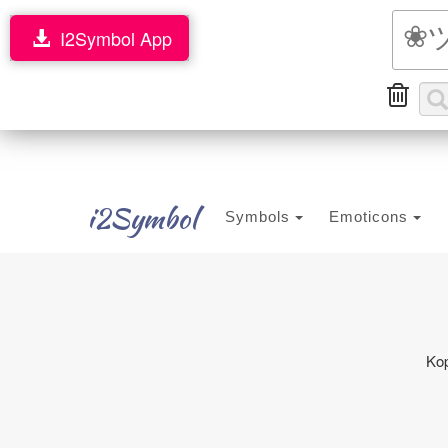
I2Symbol App
i2Symbol
Symbols
Emoticons
Kop