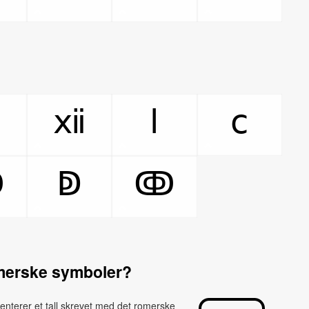
ⅻ
ⅼ
ⅽ
ↀ
ↁ
ↂ
merske symboler?
nterer et tall skrevet med det romerske