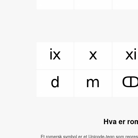
ⅸ
ⅹ
ⅺ
ⅾ
ⅿ
Hva er ro
Et romersk symbol er et Unicode‑tegn som represe