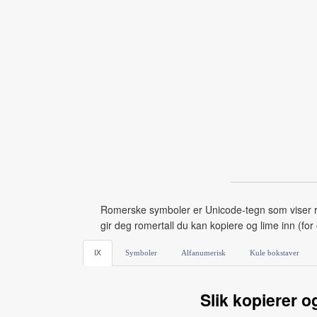
Romerske symboler er Unicode‑tegn som viser rome
gir deg romertall du kan kopiere og lime inn (fo
Ⅸ
Symboler
Alfanumerisk
Kule bokstaver
Slik kopierer o