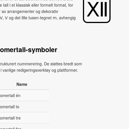
tall i et klassisk eller formelt format, for
r av arrangementer og dekorativ
 Ⅳ, Ⅴ og det lille tusen‑tegnet ⅿ, avhengig
omertall‑symboler
 strukturert nummerering. De støttes bredt som
i vanlige redigeringsverktøy og plattformer.
Name
omertall én
omertall to
omertall tre