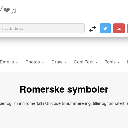
i2PDF
i2IMG
i2OCR
i2TEXT
i2SYMBOL
Emojis
Photos
Draw
Cool Text
Tools
Romerske symboler
ier og lim inn romertall i Unicode til nummerering, titler og formatert t