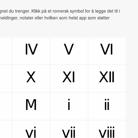
et du trenger. Klikk på et romersk symbol for å legge det til i
meldinger, notater eller hvilken som helst app som støtter
Ⅳ
Ⅴ
Ⅵ
Ⅹ
Ⅺ
Ⅻ
Ⅿ
ⅰ
ⅱ
ⅵ
ⅶ
ⅷ