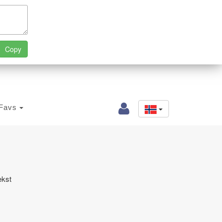
Favs
ekst