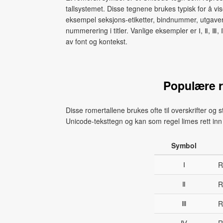
tallsystemet. Disse tegnene brukes typisk for å vise 
eksempel seksjons‑etiketter, bindnummer, utgave
nummerering i titler. Vanlige eksempler er Ⅰ, Ⅱ, Ⅲ,
av font og kontekst.
Populære r
Disse romertallene brukes ofte til overskrifter og
Unicode‑teksttegn og kan som regel limes rett inn 
Symbol
Ⅰ
R
Ⅱ
R
Ⅲ
R
Ⅳ