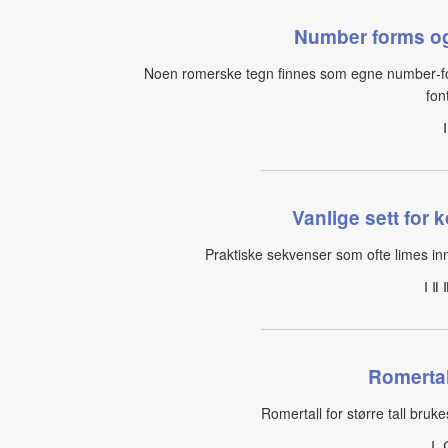
Number forms og 
Noen romerske tegn finnes som egne number‑form
fon
Vanlige sett for k
Praktiske sekvenser som ofte limes inn s
Ⅰ Ⅱ 
Romertal
Romertall for større tall bruke
Ⅼ 