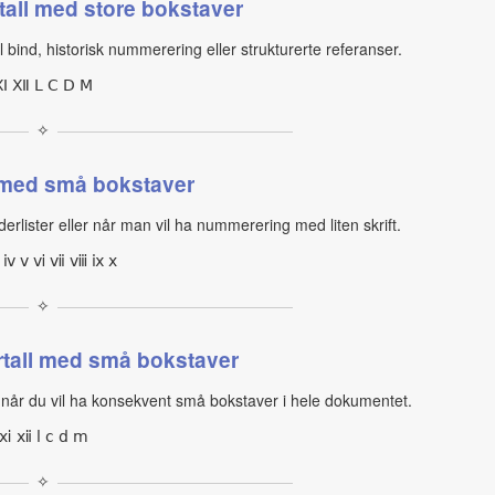
tall med store bokstaver
 bind, historisk nummerering eller strukturerte referanser.
Ⅺ Ⅻ Ⅼ Ⅽ Ⅾ Ⅿ
✧
 med små bokstaver
erlister eller når man vil ha nummerering med liten skrift.
 ⅲ ⅳ ⅴ ⅵ ⅶ ⅷ ⅸ ⅹ
✧
tall med små bokstaver
 når du vil ha konsekvent små bokstaver i hele dokumentet.
ⅺ ⅻ ⅼ ⅽ ⅾ ⅿ
✧