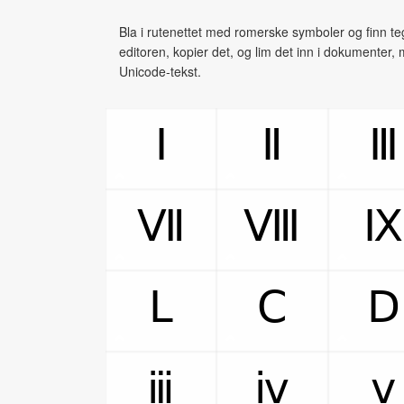
Bla i rutenettet med romerske symboler og finn tegn
editoren, kopier det, og lim det inn i dokumenter, 
Unicode‑tekst.
Ⅰ
Ⅱ
Ⅲ
Ⅶ
Ⅷ
Ⅸ
Ⅼ
Ⅽ
Ⅾ
ⅲ
ⅳ
ⅴ