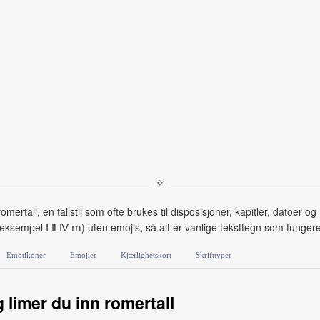
✧
rtall, en tallstil som ofte brukes til disposisjoner, kapitler, datoer o
r eksempel Ⅰ Ⅱ Ⅳ ⅿ) uten emojis, så alt er vanlige teksttegn som funger
Emotikoner
Emojier
Kjærlighetskort
Skrifttyper
g limer du inn romertall