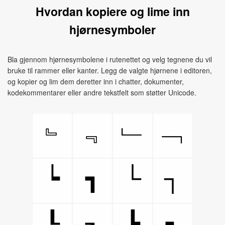
Hvordan kopiere og lime inn
hjørnesymboler
Bla gjennom hjørnesymbolene i rutenettet og velg tegnene du vil
bruke til rammer eller kanter. Legg de valgte hjørnene i editoren,
og kopier og lim dem deretter inn i chatter, dokumenter,
kodekommentarer eller andre tekstfelt som støtter Unicode.
﹄
﹃
﹂
﹁
└
┐
┕
┓
┖
┒
┗
┑