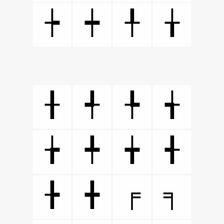
┾
┿
╀
╁
╂
╃
╄
╅
╆
╇
╈
╉
╒
╕
╊
╋