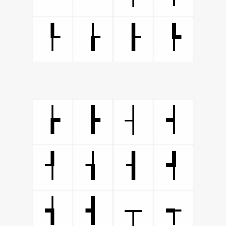
┞
┟
┠
┡
┤
┢
┣
┥
┦
┧
┨
┩
┬
┪
┫
┭