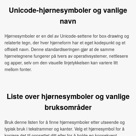
Unicode-hjørnesymboler og vanlige
navn
Hjørnesymboler er en del av Unicode‑settene for box‑drawing og
relaterte tegn, der hver hjørneform har et eget kodepunkt og et
offisielt navn. Denne standardiseringen gjør at de samme
hjørnetegnene fungerer på tvers av operativsystemer, nettlesere
og apper, selv om den visuelle linjetykkelsen kan variere litt
mellom fonter.
Liste over hjørnesymboler og vanlige
bruksområder
Bruk denne listen for å finne hjørnesymboler etter utseende og
typisk bruk i tekstrammer og kanter. Velg et hjørnesymbol for å
kopiere det til oppsettet ditt eller for å holde en konsekvent