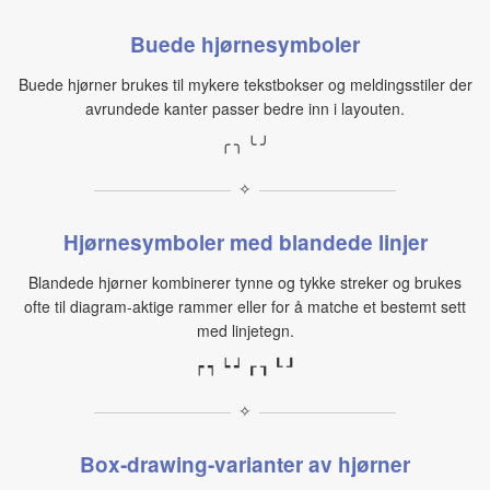
Buede hjørnesymboler
Buede hjørner brukes til mykere tekstbokser og meldingsstiler der
avrundede kanter passer bedre inn i layouten.
╭ ╮ ╰ ╯
✧
Hjørnesymboler med blandede linjer
Blandede hjørner kombinerer tynne og tykke streker og brukes
ofte til diagram‑aktige rammer eller for å matche et bestemt sett
med linjetegn.
┍ ┑ ┕ ┙ ┎ ┒ ┖ ┚
✧
Box‑drawing‑varianter av hjørner