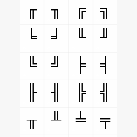
╓
╖
╔
╗
╘
╛
╙
╜
╚
╝
╞
╡
╟
╢
╠
╣
╥
╨
╧
╤