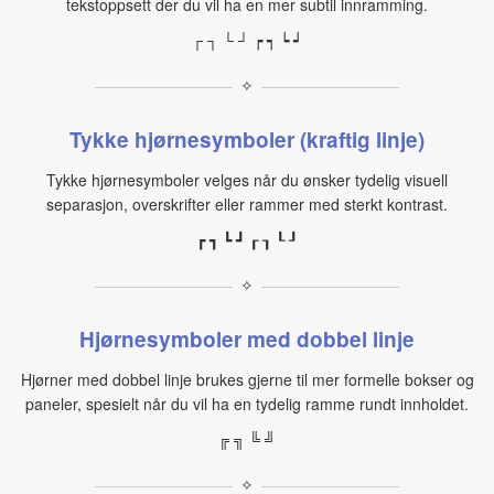
tekstoppsett der du vil ha en mer subtil innramming.
┌ ┐ └ ┘ ┍ ┑ ┕ ┙
✧
Tykke hjørnesymboler (kraftig linje)
Tykke hjørnesymboler velges når du ønsker tydelig visuell
separasjon, overskrifter eller rammer med sterkt kontrast.
┏ ┓ ┗ ┛ ┎ ┒ ┖ ┚
✧
Hjørnesymboler med dobbel linje
Hjørner med dobbel linje brukes gjerne til mer formelle bokser og
paneler, spesielt når du vil ha en tydelig ramme rundt innholdet.
╔ ╗ ╚ ╝
✧