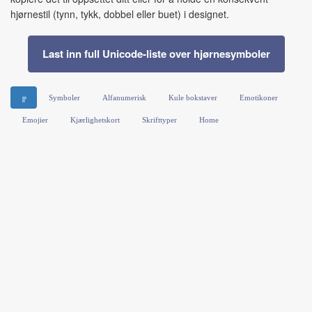
hjørnestil (tynn, tykk, dobbel eller buet) i designet.
Last inn full Unicode‑liste over hjørnesymboler
╔
Symboler
Alfanumerisk
Kule bokstaver
Emotikoner
Emojier
Kjærlighetskort
Skrifttyper
Home