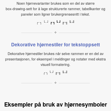
Noen hjørnevarianter brukes som en del av større
box‑drawing‑sett for å lage strukturerte rammer, tabellkanter og
paneler som ligner brukergrensesnitt i tekst.
┌ ┐ └ ┘ ┏ ┓ ┗ ┛ ╔ ╗ ╚ ╝
✧
Dekorative hjørnestiler for tekstoppsett
Dekorative hjørnestiler brukes når selve rammen er en del av
presentasjonen, for eksempel i meldinger og notater med ekstra
visuell formatering.
╭ ╮ ╰ ╯ ╔ ╗ ╚ ╝
✧
Eksempler på bruk av hjørnesymboler