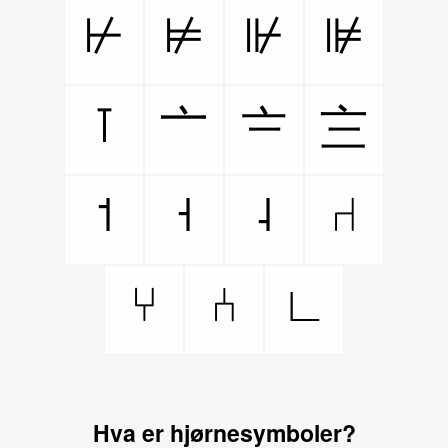
⊬
⊭
⊮
⊯
⊺
〦
〧
〨
˦
˧
˨
⑁
⑂
⑃
∟
Hva er hjørnesymboler?