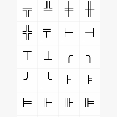
╦
╩
╪
╫
╬
⊢
⊣
〒
⊤
⊥
╭
╮
╯
╰
⊦
⊧
⊨
⊩
⊪
⊫