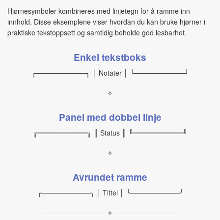
Hjørnesymboler kombineres med linjetegn for å ramme inn
innhold. Disse eksemplene viser hvordan du kan bruke hjørner i
praktiske tekstoppsett og samtidig beholde god lesbarhet.
Enkel tekstboks
┌──────────┐ │ Notater │ └──────────┘
✧
Panel med dobbel linje
╔══════════╗ ║ Status ║ ╚══════════╝
✧
Avrundet ramme
╭──────────╮ │ Tittel │ ╰──────────╯
✧