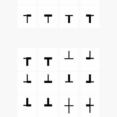
┮
┯
┰
┱
┴
┲
┳
┵
┶
┷
┸
┹
┼
┺
┻
┽