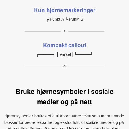
Kun hjørnemarkeringer
┌ Punkt A └ Punkt B
✧
Kompakt callout
┏━━━━━━┓ ┃ Varsel┃ ┗━━━━━━┛
✧
Bruke hjørnesymboler i sosiale
medier og på nett
Hjørnesymboler brukes ofte til å formatere tekst som innrammede
blokker for bedre lesbarhet og ekstra fokus i sosiale medier og på
andre nettplattformer. Siden de er Unicode-tegn kan du kopiere