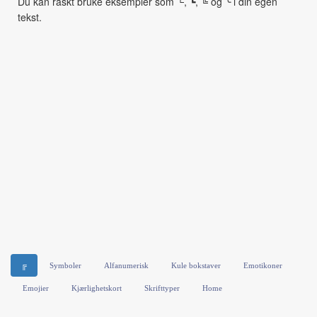
Du kan raskt bruke eksempler som └, ┗, ╚ og ╰ i din egen
tekst.
╔
Symboler
Alfanumerisk
Kule bokstaver
Emotikoner
Emojier
Kjærlighetskort
Skrifttyper
Home