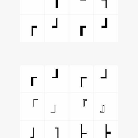
┍
┙
┏
┛
┌
┘
┎
┚
「
」
『
』
˩
˥
├
┝