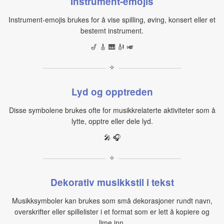
Instrument-emojis
Instrument-emojis brukes for å vise spilling, øving, konsert eller et
bestemt instrument.
🎷 🎸 🎹 🎻 🎺
✧
Lyd og opptreden
Disse symbolene brukes ofte for musikkrelaterte aktiviteter som å
lytte, opptre eller dele lyd.
🎤 🎧
✧
Dekorativ musikkstil i tekst
Musikksymboler kan brukes som små dekorasjoner rundt navn,
overskrifter eller spillelister i et format som er lett å kopiere og
lime inn.