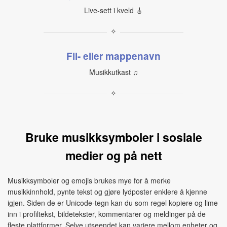
Live-sett i kveld 🎸
✧
Fil- eller mappenavn
Musikkutkast ♫
✧
Bruke musikksymboler i sosiale
medier og på nett
Musikksymboler og emojis brukes mye for å merke
musikkinnhold, pynte tekst og gjøre lydposter enklere å kjenne
igjen. Siden de er Unicode-tegn kan du som regel kopiere og lime
inn i profiltekst, bildetekster, kommentarer og meldinger på de
fleste plattformer. Selve utseendet kan variere mellom enheter og