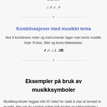
♫ ♪ ♬ 🎶
✧
Kombinasjoner med musikkt tema
Ved å kombinere noter og instrumenter lager man korte musikk-
linjer til bios, titler og korte bildetekster.
🎵🎶 ♫🎸 ♪🎹
✧
Eksempler på bruk av
musikksymboler
Musikksymboler legges ofte til i tekst for raskt å vise at temaet er
musikk. Her ser du vanlige måter folk bruker musikksymboler i