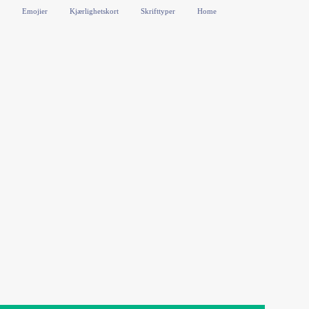
Emojier
Kjærlighetskort
Skrifttyper
Home