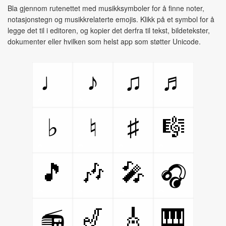
Bla gjennom rutenettet med musikksymboler for å finne noter,
notasjonstegn og musikkrelaterte emojis. Klikk på et symbol for å
legge det til i editoren, og kopier det derfra til tekst, bildetekster,
dokumenter eller hvilken som helst app som støtter Unicode.
♩
♪
♫
♬
♯
🎼
♭
♮
🎵
🎶
🎤
🎧
🎷
🎸
🎹
📻