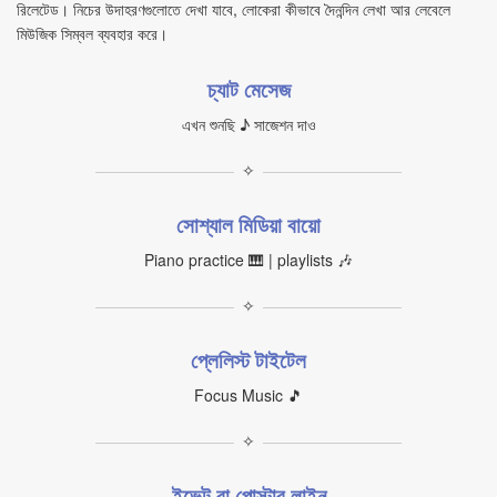
রিলেটেড। নিচের উদাহরণগুলোতে দেখা যাবে, লোকেরা কীভাবে দৈনন্দিন লেখা আর লেবেলে
মিউজিক সিম্বল ব্যবহার করে।
চ্যাট মেসেজ
এখন শুনছি ♪ সাজেশন দাও
✧
সোশ্যাল মিডিয়া বায়ো
Piano practice 🎹 | playlists 🎶
✧
প্লেলিস্ট টাইটেল
Focus Music 🎵
✧
ইভেন্ট বা পোস্টার লাইন