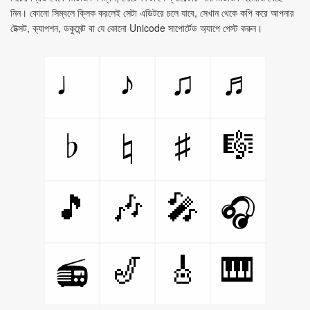
নিন। কোনো সিম্বলে ক্লিক করলেই সেটা এডিটরে চলে যাবে, সেখান থেকে কপি করে আপনার
টেক্সট, ক্যাপশন, ডকুমেন্ট বা যে কোনো Unicode সাপোর্টেড অ্যাপে পেস্ট করুন।
♩
♪
♫
♬
♭
♮
♯
🎼
🎵
🎶
🎤
🎧
🎷
🎸
🎹
📻