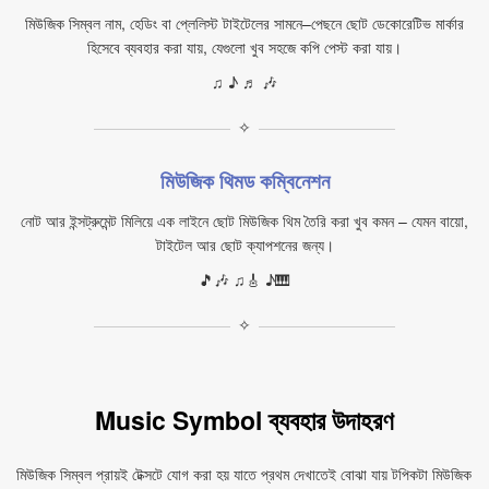
মিউজিক সিম্বল নাম, হেডিং বা প্লেলিস্ট টাইটেলের সামনে–পেছনে ছোট ডেকোরেটিভ মার্কার
হিসেবে ব্যবহার করা যায়, যেগুলো খুব সহজে কপি পেস্ট করা যায়।
♫ ♪ ♬ 🎶
✧
মিউজিক থিমড কম্বিনেশন
নোট আর ইন্সট্রুমেন্ট মিলিয়ে এক লাইনে ছোট মিউজিক থিম তৈরি করা খুব কমন – যেমন বায়ো,
টাইটেল আর ছোট ক্যাপশনের জন্য।
🎵🎶 ♫🎸 ♪🎹
✧
Music Symbol ব্যবহার উদাহরণ
মিউজিক সিম্বল প্রায়ই টেক্সটে যোগ করা হয় যাতে প্রথম দেখাতেই বোঝা যায় টপিকটা মিউজিক