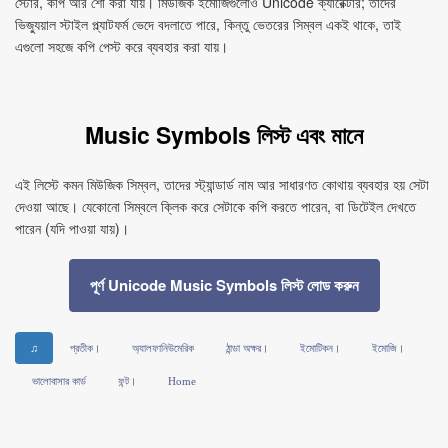
স্টোর, কপি আর শো করা যায়। মিউজিক ইমোজিগুলোও Unicode ক্যারেক্টার; তাদের
ভিজ্যুয়াল স্টাইল প্ল্যাটফর্ম ভেদে বদলাতে পারে, কিন্তু ভেতরের সিম্বল একই থাকে, তাই
এগুলো সহজে কপি পেস্ট করে ব্যবহার করা যায়।
Music Symbols লিস্ট এবং মানে
এই লিস্টে কমন মিউজিক সিম্বল, তাদের স্ট্যান্ডার্ড নাম আর সাধারণত কোথায় ব্যবহার হয় সেটা
দেওয়া আছে। যেকোনো সিম্বলে ক্লিক করে সেটাকে কপি করতে পারেন, বা ডিটেইল দেখতে
পারেন (যদি পাওয়া যায়)।
পূর্ণ Unicode Music Symbols লিস্ট লোড করুন
♫
প্রতীক।
অ্যালফানিউমেরিক
ঠান্ডা অক্ষর।
ইমোটিকন।
ইমোজি।
ভালোবাসার কার্ড
ফন্ট।
Home