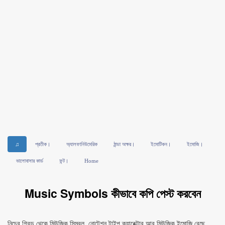
♫
প্রতীক।
অ্যালফানিউমেরিক
ঠান্ডা অক্ষর।
ইমোটিকন।
ইমোজি।
ভালোবাসার কার্ড
ফন্ট।
Home
Music Symbols কীভাবে কপি পেস্ট করবেন
নিচের গ্রিড থেকে মিউজিক সিম্বল, নোটেশন টাইপ ক্যারেক্টার আর মিউজিক ইমোজি বেছে