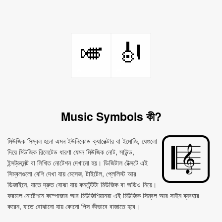
🎺
🎻
Music Symbols কী?
মিউজিক সিম্বল হলো এমন ইউনিকোড ক্যারেক্টার বা ইমোজি, যেগুলো
দিয়ে মিউজিক রিলেটেড ধারণা যেমন মিউজিক নোট, সাউন্ড,
ইন্সট্রুমেন্ট বা লিখিত নোটেশন দেখানো হয়। ডিজিটাল টেক্সটে এই
সিম্বলগুলো বেশি দেখা যায় মেসেজ, টাইটেল, প্লেলিস্ট আর
ডিজাইনে, যাতে দ্রুত বোঝা যায় কনটেন্টটা মিউজিক বা অডিও নিয়ে।
ফরমাল নোটেশনে কম্পোজার আর মিউজিশিয়ানরা এই মিউজিক সিম্বল আর সাইন ব্যবহার
করেন, যাতে বোঝানো যায় কোনো পিস কীভাবে বাজাতে হবে।