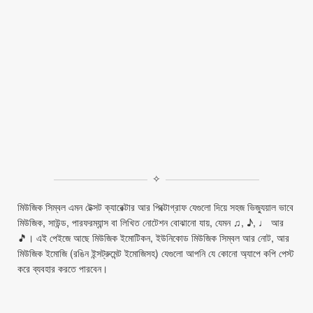
✧
মিউজিক সিম্বল এমন টেক্সট ক্যারেক্টার আর পিক্টোগ্রাফ যেগুলো দিয়ে সহজ ভিজ্যুয়াল ভাবে
মিউজিক, সাউন্ড, পারফরম্যান্স বা লিখিত নোটেশন বোঝানো যায়, যেমন ♫, ♪, ♩ আর
🎵। এই পেইজে আছে মিউজিক ইমোটিকন, ইউনিকোড মিউজিক সিম্বল আর নোট, আর
মিউজিক ইমোজি (রঙিন ইন্সট্রুমেন্ট ইমোজিসহ) যেগুলো আপনি যে কোনো অ্যাপে কপি পেস্ট
করে ব্যবহার করতে পারবেন।