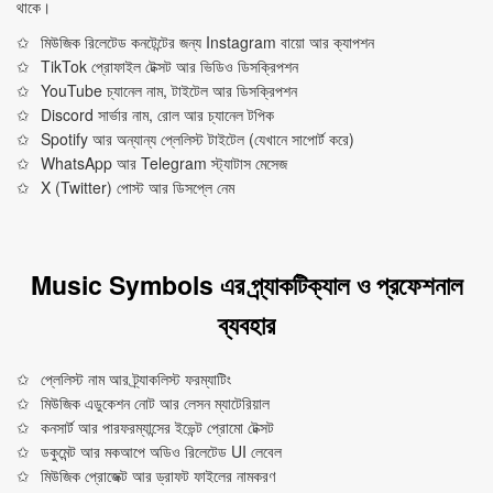
থাকে।
মিউজিক রিলেটেড কনটেন্টের জন্য Instagram বায়ো আর ক্যাপশন
TikTok প্রোফাইল টেক্সট আর ভিডিও ডিসক্রিপশন
YouTube চ্যানেল নাম, টাইটেল আর ডিসক্রিপশন
Discord সার্ভার নাম, রোল আর চ্যানেল টপিক
Spotify আর অন্যান্য প্লেলিস্ট টাইটেল (যেখানে সাপোর্ট করে)
WhatsApp আর Telegram স্ট্যাটাস মেসেজ
X (Twitter) পোস্ট আর ডিসপ্লে নেম
Music Symbols এর প্র্যাকটিক্যাল ও প্রফেশনাল
ব্যবহার
প্লেলিস্ট নাম আর ট্র্যাকলিস্ট ফরম্যাটিং
মিউজিক এডুকেশন নোট আর লেসন ম্যাটেরিয়াল
কনসার্ট আর পারফরম্যান্সের ইভেন্ট প্রোমো টেক্সট
ডকুমেন্ট আর মকআপে অডিও রিলেটেড UI লেবেল
মিউজিক প্রোজেক্ট আর ড্রাফট ফাইলের নামকরণ